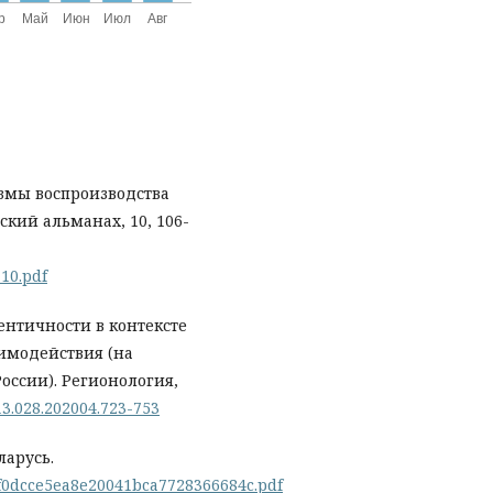
измы воспроизводства
кий альманах, 10, 106-
10.pdf
дентичности в контексте
имодействия (на
оссии). Регионология,
13.028.202004.723-753
ларусь.
02f0dcce5ea8e20041bca7728366684c.pdf