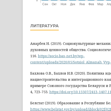
ЛИТЕРАТУРА
Анарбек Н. (2019). Социокультурные механ
духовных ценностей общества. Социологичес
116.
https://socio.bas-net.by/wp-
content/uploads/2020/05/Sotsiol_Almanah_Vyp-
Бахлова О.В., Бахлов И.В. (2020). Политика и
нациестроительства и интеграционного вза
примере Союзного государства Беларуси и Р
4, 723-753.
https://doi.org/10.15507/2413-1407.1
Белстат (2019). Образование в Республике Бе
https://www.belstat.gov.by/upload/iblock/02f/