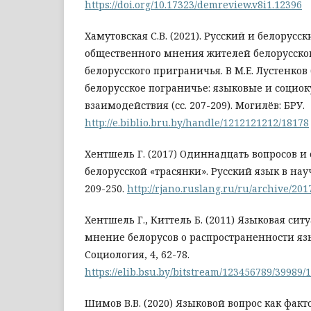
https://doi.org/10.17323/demreview.v8i1.12396
Хамутовская С.В. (2021). Русский и белорусс
общественного мнения жителей белорусског
белорусского приграничья. В М.Е. Лустенков 
белорусское пограничье: языковые и социо
взаимодействия (сс. 207-209). Могилёв: БРУ.
http://e.biblio.bru.by/handle/1212121212/18178
Хентшель Г. (2017) Одиннадцать вопросов и 
белорусской «трасянки». Русский язык в на
209-250.
http://rjano.ruslang.ru/ru/archive/201
Хентшель Г., Киттель Б. (2011) Языковая сит
мнение белорусов о распространенности язы
Социология, 4, 62-78.
https://elib.bsu.by/bitstream/123456789/39989/1
Шимов В.В. (2020) Языковой вопрос как фак