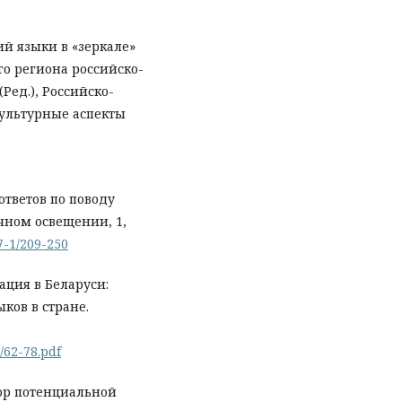
кий языки в «зеркале»
о региона российско-
(Ред.), Российско-
культурные аспекты
ответов по поводу
учном освещении, 1,
7-1/209-250
уация в Беларуси:
ков в стране.
/62-78.pdf
тор потенциальной