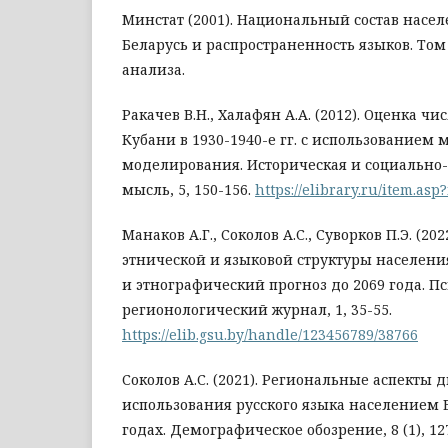
Минстат (2001). Национальный состав насе
Беларусь и распространенность языков. Том 1
анализа.
Ракачев В.Н., Халафян А.А. (2012). Оценка ч
Кубани в 1930-1940-е гг. с использованием 
моделирования. Историческая и социально-
мысль, 5, 150-156.
https://elibrary.ru/item.as
Манаков А.Г., Соколов А.С., Суворков П.Э. (2
этнической и языковой структуры населени
и этнографический прогноз до 2069 года. П
регионологический журнал, 1, 35-55.
https://elib.gsu.by/handle/123456789/38766
Соколов А.С. (2021). Региональные аспекты
использования русского языка населением 
годах. Демографическое обозрение, 8 (1), 12