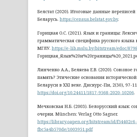
Белстат (2020). Итоговые данные переписе
Беларусь.
https://census.belstat.gov.by
.
Горицкая О.С. (2021). Язык и границы: Лекси
грамматическая специфика русского языка в
МГЛУ.
https://e-lib.mslu.by/bitstream/edoc/879
Горицкая_Язык%20и%20границы%20_2021.p
Линченко А.А., Беляева Е.В. (2020). Союзное 
память? Этические основания исторической
Беларуси в XXI веке. Дискурс-Пи, 2(30), 97-11
https://doi.org/10.24411/1817-9568-2020-10206
.
Мечковская Н.Б. (2003). Белорусский язык: 
очерки. München: Verlag Otto Sagner.
https://library.oapen.org/bitstream/id/f54402c
fbc5a4b570de/1003951.pdf