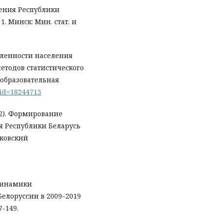
ления Республики
. Минск: Мин. стат. и
исленности населения
методов статистического
образовательная
p?id=18244715
022). Формирование
я Республики Беларусь
сковский
 динамики
Белоруссии в 2009–2019
7-149.