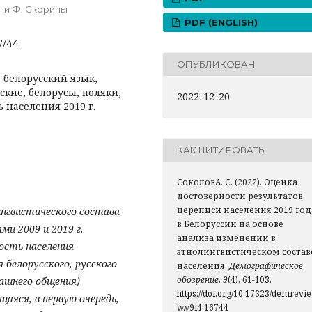
ни Ф. Скорины
PDF (ENGLISH)
6744
ОПУБЛИКОВАН
, белорусский язык,
кие, белорусы, поляки,
2022-12-20
 населения 2019 г.
КАК ЦИТИРОВАТЬ
СоколовА. С. (2022). Оценка
достоверности результатов
переписи населения 2019 год
нгвистического состава
в Белоруссии на основе
ми 2009 и 2019 г.
анализа изменений в
ость населения
этнолингвистическом состав
 белорусского, русского
населения.
Демографическое
обозрение
,
9
(4), 61-103.
машнего общения)
https://doi.org/10.17323/demrevie
аяся, в первую очередь,
w.v9i4.16744