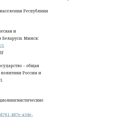
й населения Республики
ческая и
 Беларуси. Минск:
8/1
df
государство – общая
 политики России и
1.
социолингвистические
6-d761-487e-a54e-