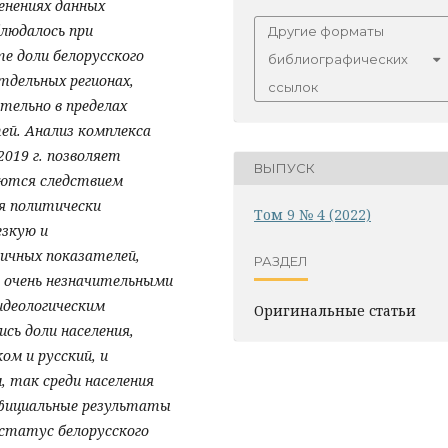
енениях данных
блюдалось при
Другие форматы
е доли белорусского
библиографических
тдельных регионах,
ссылок
тельно в пределах
й. Анализ комплекса
019 г. позволяет
ВЫПУСК
яются следствием
ия политически
Том 9 № 4 (2022)
езкую и
ичных показателей,
РАЗДЕЛ
ь очень незначительными
идеологическим
Оригинальные статьи
сь доли населения,
ом и русский, и
м, так среди населения
официальные результаты
 статус белорусского