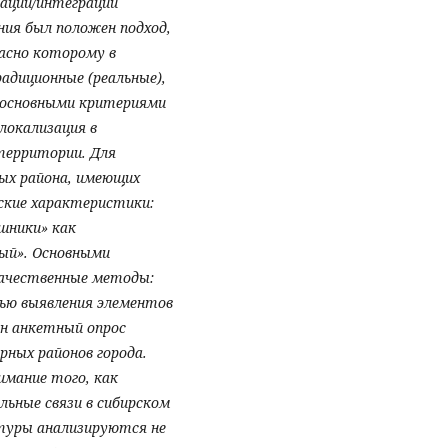
тации/интеграции
ания был положен подход,
ласно которому в
диционные (реальные),
а основными критериями
локализация в
территории. Для
ных района, имеющих
еские характеристики:
шники» как
ый». Основными
качественные методы:
лью выявления элементов
н анкетный опрос
рных районов города.
имание того, как
ьные связи в сибирском
туры анализируются не