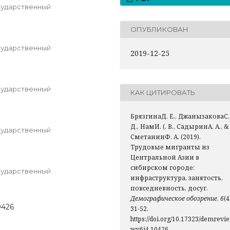
сударственный
ОПУБЛИКОВАН
сударственный
2019-12-25
сударственный
КАК ЦИТИРОВАТЬ
БрязгинаД. Е., ДжанызаковаС.
Д., НамИ. (. В., СадыринА. А., &
сударственный
СметанинФ. А. (2019).
Трудовые мигранты из
Центральной Азии в
сибирском городе:
сударственный
инфраструктура, занятость,
повседневность, досуг.
Демографическое обозрение
,
6
(4
0426
31-52.
https://doi.org/10.17323/demrevie
w.v6i4.10426