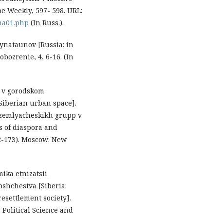
e Weekly, 597- 598. URL:
ma01.php
(In Russ.).
haynataunov [Russia: in
bozrenie, 4, 6-16. (In
y v gorodskom
 Siberian urban space].
i zemlyacheskikh grupp v
es of diaspora and
2-173). Moscow: New
amika etnizatsii
shchestva [Siberia:
esettlement society].
: Political Science and