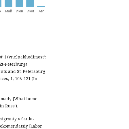
st’ i (vne)nakhodimost’:
kt-Peterburga
ants and St. Petersburg
ces, 1, 103-121 (In
 nomady [What home
n Russ.).
migranty v Sankt-
rekomendatsiy [Labor