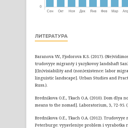
ЛИТЕРАТУРА
Baranova V.V., Fjodorova K.S. (2017). (Ne)vidimo
trudovyye migranty i yazykovoy landshaft San
[(In)visiability and (non)existence: labor migr
linguistic landscape]. Urban Studies and Practi
Russ.).
Brednikova O.E., Tkach O.A. (2010). Dom dlya
means to the nomad]. Laboratorium, 3, 72-95. (I
Brednikova O.E., Tkach O.A. (2012). Trudovyye 
Peterburge: vyyavleniye problem i vyrabotka 