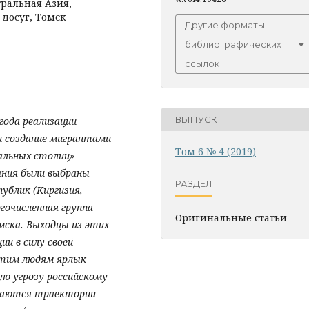
ральная Азия,
 досуг, Томск
Другие форматы
библиографических
ссылок
ВЫПУСК
года реализации
и создание мигрантами
Том 6 № 4 (2019)
альных столиц»
вания были выбраны
РАЗДЕЛ
ублик (Киргизия,
гочисленная группа
Оригинальные статьи
ска. Выходцы из этих
и в силу своей
этим людям ярлык
ую угрозу российскому
ываются траектории