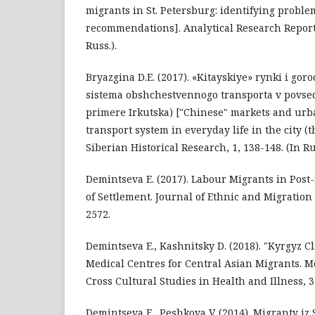
migrants in St. Petersburg: identifying probl
recommendations]. Analytical Research Report. 
Russ.).
Bryazgina D.E. (2017). «Kitayskiye» rynki i goro
sistema obshchestvennogo transporta v povse
primere Irkutska) ["Chinese" markets and urba
transport system in everyday life in the city (th
Siberian Historical Research, 1, 138-148. (In Ru
Demintseva E. (2017). Labour Migrants in Post
of Settlement. Journal of Ethnic and Migration 
2572.
Demintseva E., Kashnitsky D. (2018). "Kyrgyz C
Medical Centres for Central Asian Migrants. M
Cross Cultural Studies in Health and Illness, 3
Demintseva E., Peshkova V. (2014). Migranty iz