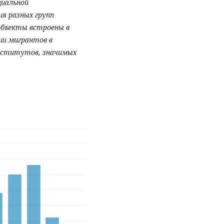
циальной
я разных групп
объекты встроены в
ии мигрантов в
институтов, значимых