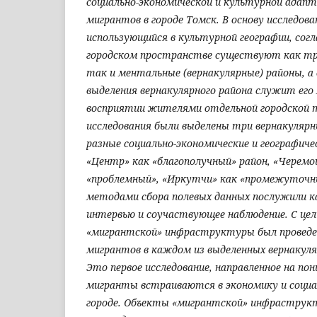
социально-экономической и культурной адап
мигрантов в городе Томск. В основу исследов
использующийся в культурной географии, сог
городском пространстве существуют как тра
так и ментальные (вернакулярные) районы, 
выделения вернакулярного района служит его 
восприятии жителями отдельной городской 
исследования были выделены три вернакуляр
разные социально-экономические и географич
«Центр» как «благополучный» район, «Черемо
«проблемный», «Иркутчи» как «промежуточн
методами сбора полевых данных послужили 
интервью и соучаствующее наблюдение. С це
«мигрантской» инфраструктуры был проведе
мигрантов в каждом из выделенных вернакуля
Это первое исследование, направленное на пон
мигранты встраиваются в экономику и социал
городе. Объекты «мигрантской» инфраструк