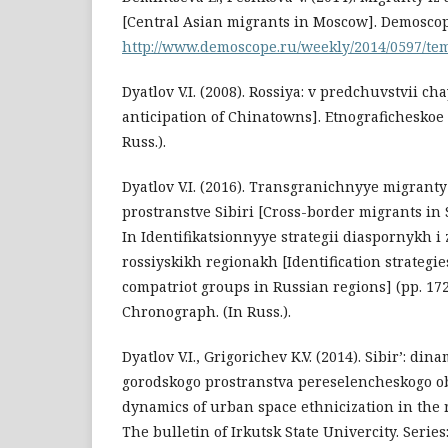
[Central Asian migrants in Moscow]. Demoscop
http://www.demoscope.ru/weekly/2014/0597/te
Dyatlov V.I. (2008). Rossiya: v predchuvstvii c
anticipation of Chinatowns]. Etnograficheskoe o
Russ.).
Dyatlov V.I. (2016). Transgranichnyye migrant
prostranstve Sibiri [Cross-border migrants in
In Identifikatsionnyye strategii diaspornykh 
rossiyskikh regionakh [Identification strategi
compatriot groups in Russian regions] (pp. 17
Chronograph. (In Russ.).
Dyatlov V.I., Grigorichev K.V. (2014). Sibir’: din
gorodskogo prostranstva pereselencheskogo ob
dynamics of urban space ethnicization in the r
The bulletin of Irkutsk State Univercity. Series