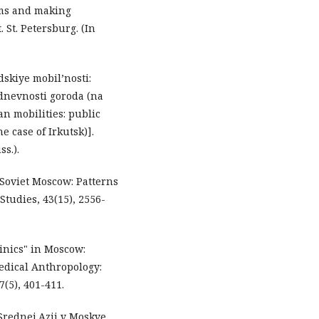
ems and making
St. Petersburg. (In
dskiye mobil’nosti:
dnevnosti goroda (na
n mobilities: public
e case of Irkutsk)].
ss.).
-Soviet Moscow: Patterns
Studies, 43(15), 2556-
linics" in Moscow:
edical Anthropology:
7(5), 401-411.
 Srednej Azii v Moskve