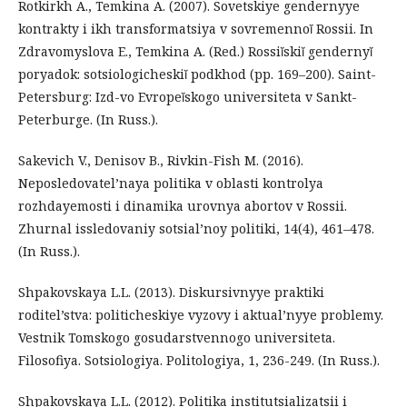
Rotkirkh A., Temkina A. (2007). Sovetskiye gendernyye
kontrakty i ikh transformatsiya v sovremennoĭ Rossii. In
Zdravomyslova E., Temkina A. (Red.) Rossiĭskiĭ gendernyĭ
poryadok: sotsiologicheskiĭ podkhod (pp. 169–200). Saint-
Petersburg: Izd-vo Evropeĭskogo universiteta v Sankt-
Peterburge. (In Russ.).
Sakevich V., Denisov B., Rivkin-Fish M. (2016).
Neposledovatel’naya politika v oblasti kontrolya
rozhdayemosti i dinamika urovnya abortov v Rossii.
Zhurnal issledovaniy sotsial’noy politiki, 14(4), 461–478.
(In Russ.).
Shpakovskaya L.L. (2013). Diskursivnyye praktiki
roditel’stva: politicheskiye vyzovy i aktual’nyye problemy.
Vestnik Tomskogo gosudarstvennogo universiteta.
Filosofiya. Sotsiologiya. Politologiya, 1, 236-249. (In Russ.).
Shpakovskaya L.L. (2012). Politika institutsializatsii i