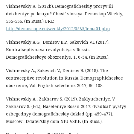
Vishnevskiy A. (2012b). Demograficheskiy proryv ili
dvizheniye po krugu? Chast’ vtoraya. Demoskop Weekly,
535-536. (In Russ.).URL:
http://demoscope.ru/weekly/2012/0535/tema01.php
Vishnevskiy A.G., Denisov B.P., Sakevich V.I. (2017).
Kontratseptivnaya revolyutsiya v Rossii.
Demograficheskoye obozreniye, 1, 6-34. (In Russ.).
Vishnevsky A., Sakevich V., Denisov B. (2018). The
contraceptive revolution in Russia. Demographicheskoe
obozrenie, Vol. English selections 2017, 86-108.
Vishnevskiy A., Zakharov S. (2019). Zaklyucheniye. V
Zakharov S. (Ed.), Naseleniye Rossii 2017: dvadtsat’ pyatyy
ezhegodnyy demograficheskiy doklad (pp. 459-477).
Moscow : Izdatel’skiy dom NIU VShE. (In Russ.).