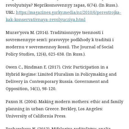
revolyutsiya? Neprikosnovennyy zapas, 6(74). (In Russ.).
URL:
https://magazines.gorky.media/nz/2010/6/perestrojka-
kak-konservativnaya-revolyucziya.html
Murav'yova M. (2014). Traditsionnyye tsennosti i
sovremennyye sem'i: pravovyye podkhody k traditsii i
modernu v sovremennoy Rossii. The Journal of Social
Policy Studies, 12(4), 625-638. (In Russ.).
Owen C., Bindman E. (2017). Civic Participation in a
Hybrid Regime: Limited Pluralism in Policymaking and
Delivery in Contemporary Russia. Government and
Opposition, 54(1), 98-120.
Paxon H. (2004). Making modern mothers: ethic and family
planning in urban Greece. Berkley, Los Angeles:
University of California Press.
Pecherskaya N. (2012). Mifologiya roditel’stva: analiz