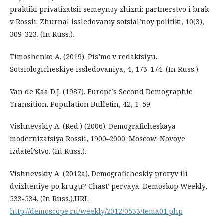
praktiki privatizatsii semeynoy zhizni: partnerstvo i brak
v Rossii. Zhurnal issledovaniy sotsial’noy politiki, 10(3),
309-323. (In Russ.).
Timoshenko A. (2019). Pis’mo v redaktsiyu.
Sotsiologicheskiye issledovaniya, 4, 173-174. (In Russ.).
Van de Kaa D.J. (1987). Europe’s Second Demographic
Transition. Population Bulletin, 42, 1–59.
Vishnevskiy A. (Red.) (2006). Demograficheskaya
modernizatsiya Rossii, 1900–2000. Moscow: Novoye
izdatel’stvo. (In Russ.).
Vishnevskiy A. (2012a). Demograficheskiy proryv ili
dvizheniye po krugu? Chast’ pervaya. Demoskop Weekly,
533-534. (In Russ.).URL:
http://demoscope.ru/weekly/2012/0533/tema01.php