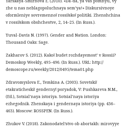
Yarskaya-Smirnova E. (2010). «Da-da, ya vas pomnyu, vy
zhe u nas neblagopoluchnaya sem’ya!» Diskursivnoye
oformleniye sovremennoĭ rossiĭskoĭ politiki. Zhenshchina
v rossiĭskom obshchestve, 2, 14–25. (In Russ.).
Yuval-Davis N. (1997). Gender and Nation. London:
Thousand Oaks: Sage.
Zakharov S. (2012). Kakoĭ budet rozhdayemost’ v Rossii?
Demoskop Weekly, 495–496. (In Russ.). URL: http://
demoscope.ru/weekly/2012/0495/tema01.php
Zdravomyslova E., Temkina A. (2003). Sovetskiĭ
etakraticheskiĭ gendernyĭ poryadok, V: Pushkareva N.M.,
(Ed.), Sotsial’naya istoriya. Sotsial’naya istoriya
ezhegodnik. Zhenskaya i gendernaya istoriya (pp. 436–
463). Moscow: ROSSPEN. (In Russ.).
Zhukov V. (2018). Zakonodatel’stvo ob abortakh: mirovyye