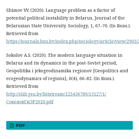
Shimov V.V. (2020). Language problem as a factor of
potential political instability in Belarus, Journal of the
Belarusian State University. Sociology, 1, 67–70. (In Russ.).
Retrieved from
https://journals.bsu.by/index.php/sociology/article/view/2903
Sokolov A.S. (2020). The modern language situation in
Belarus and its dynamics in the post-Soviet period,
Geopolitika i jekogeodinamika regionov [Geopolitics and
ecogeodynamics of regions], 6(4), 66–82. (In Russ.).
Retrieved from
http://elib.gsu.by/bitstream/123456789/15127/1/
СоколовГиЭР2020.pdf
PDF