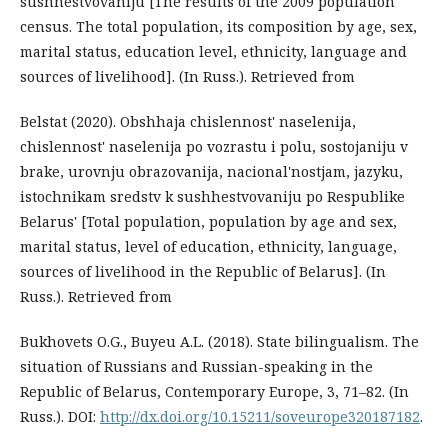
sushhestvovaniju [The results of the 2009 population
census. The total population, its composition by age, sex,
marital status, education level, ethnicity, language and
sources of livelihood]. (In Russ.). Retrieved from
Belstat (2020). Obshhaja chislennost' naselenija,
chislennost' naselenija po vozrastu i polu, sostojaniju v
brake, urovnju obrazovanija, nacional'nostjam, jazyku,
istochnikam sredstv k sushhestvovaniju po Respublike
Belarus' [Total population, population by age and sex,
marital status, level of education, ethnicity, language,
sources of livelihood in the Republic of Belarus]. (In
Russ.). Retrieved from
Bukhovets О.G., Buyeu А.L. (2018). State bilingualism. The
situation of Russians and Russian-speaking in the
Republic of Belarus, Contemporary Europe, 3, 71–82. (In
Russ.). DOI:
http://dx.doi.org/10.15211/soveurope320187182
.