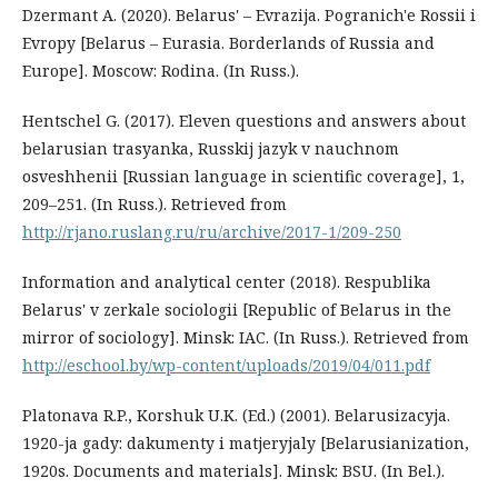
Dzermant A. (2020). Belarus' – Evrazija. Pogranich'e Rossii i
Evropy [Belarus – Eurasia. Borderlands of Russia and
Europe]. Moscow: Rodina. (In Russ.).
Hentschel G. (2017). Eleven questions and answers about
belarusian trasyanka, Russkij jazyk v nauchnom
osveshhenii [Russian language in scientific coverage], 1,
209–251. (In Russ.). Retrieved from
http://rjano.ruslang.ru/ru/archive/2017-1/209-250
Information and analytical center (2018). Respublika
Belarus' v zerkale sociologii [Republic of Belarus in the
mirror of sociology]. Minsk: IAC. (In Russ.). Retrieved from
http://eschool.by/wp-content/uploads/2019/04/011.pdf
Platonava R.P., Korshuk U.K. (Ed.) (2001). Belarusizacyja.
1920-ja gady: dakumenty і matjeryjaly [Belarusianization,
1920s. Documents and materials]. Minsk: BSU. (In Bel.).