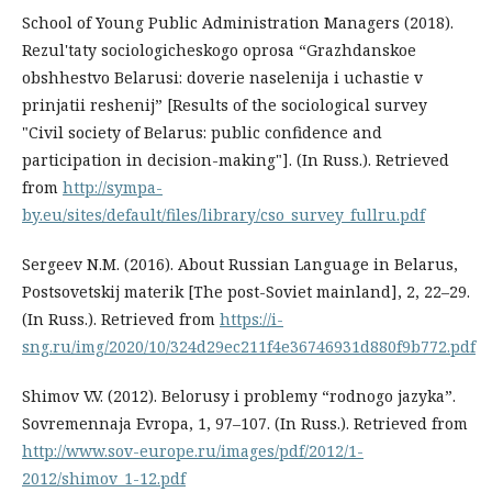
School of Young Public Administration Managers (2018).
Rezul'taty sociologicheskogo oprosa “Grazhdanskoe
obshhestvo Belarusi: doverie naselenija i uchastie v
prinjatii reshenij” [Results of the sociological survey
"Civil society of Belarus: public confidence and
participation in decision-making"]. (In Russ.). Retrieved
from
http://sympa-
by.eu/sites/default/files/library/cso_survey_fullru.pdf
Sergeev N.M. (2016). About Russian Language in Belarus,
Postsovetskij materik [The post-Soviet mainland], 2, 22–29.
(In Russ.). Retrieved from
https://i-
sng.ru/img/2020/10/324d29ec211f4e36746931d880f9b772.pdf
Shimov V.V. (2012). Belorusy i problemy “rodnogo jazyka”.
Sovremennaja Evropa, 1, 97–107. (In Russ.). Retrieved from
http://www.sov-europe.ru/images/pdf/2012/1-
2012/shimov_1-12.pdf