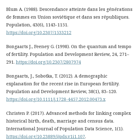
Blum A. (1988). Descendance atteinte dans les générations
de femmes en Union soviétique et dans ses républiques.
Population, 43(6), 1143-1151.
https://doi.org/10.2307/1533212
Bongaarts J., Feeney G. (1998). On the quantum and tempo
of fertility. Population and Development Review, 24, 271–
291.
https://doi.org/10.2307/2807974
Bongaarts, J., Sobotka, T. (2012). A demographic
explanation for the recent rise in European fertility.
Population and Development Review, 38(1), 83–120.
https://doi.org/10.1111/j.1728-4457.2012.00473.x
Christen P. (2017). Advanced methods for linking complex
historical birth, death, marriage and census data.
International Journal of Population Data Science, 1(1).
https://doi.org/10.23889/ijpds.v1i1.107
.