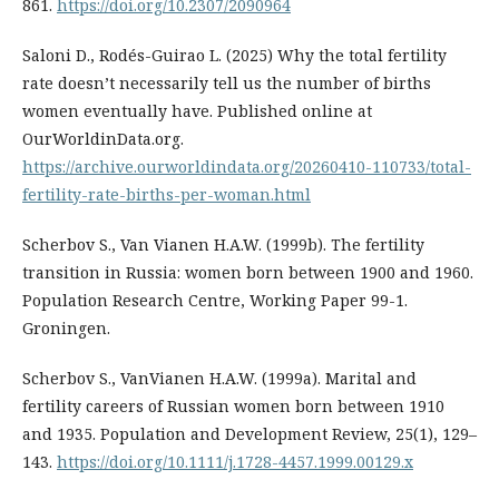
861.
https://doi.org/10.2307/2090964
Saloni D., Rodés-Guirao L. (2025) Why the total fertility
rate doesn’t necessarily tell us the number of births
women eventually have. Published online at
OurWorldinData.org.
https://archive.ourworldindata.org/20260410-110733/total-
fertility-rate-births-per-woman.html
Scherbov S., Van Vianen H.A.W. (1999b). The fertility
transition in Russia: women born between 1900 and 1960.
Population Research Centre, Working Paper 99-1.
Groningen.
Scherbov S., VanVianen H.A.W. (1999a). Marital and
fertility careers of Russian women born between 1910
and 1935. Population and Development Review, 25(1), 129–
143.
https://doi.org/10.1111/j.1728-4457.1999.00129.x