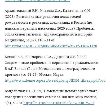
Архангельский В.Н., Козлова О.А., Калачикова О.Н.
(2023). Региональные различия показателей
рождаемости в реальных поколениях в России (по
данным переписи населения 2020 года). Проблемы
социальной гигиены, здравоохранения и истории
медицины, 31(S2), 1165-1170.
https://doi.org/10.32687/0869-866X-2023-31-s2-1165-1170
Белова В.А., Бондарская Г.А., Дарский Л.Е. (1988).
Современные проблемы и перспективы рождаемости.
В А.Г. Волков (Ред.), Методология демографического
прогноза (сс. 41-77). Москва: Наука.
https://www.demoscope.ru/weekly/knigi/IDEM_library/pdf/boo
Бондарская Г.А. (1999). Изменение демографического
поведения российских семей за 100 лет. Мир России,
8(4), 58-70.
https://mirros.hse.ru/article/view/5401/5784