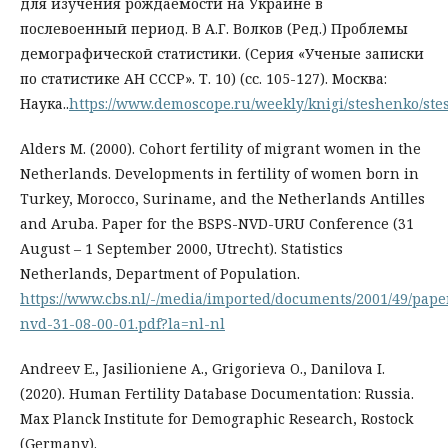
для изучения рождаемости на Украине в
послевоенный период. В А.Г. Волков (Ред.) Проблемы
демографической статистики. (Серия «Ученые записки
по статистике АН СССР». Т. 10) (сс. 105-127). Москва:
Наука..
https://www.demoscope.ru/weekly/knigi/steshenko/st
Alders M. (2000). Cohort fertility of migrant women in the
Netherlands. Developments in fertility of women born in
Turkey, Morocco, Suriname, and the Netherlands Antilles
and Aruba. Paper for the BSPS-NVD-URU Conference (31
August – 1 September 2000, Utrecht). Statistics
Netherlands, Department of Population.
https://www.cbs.nl/-/media/imported/documents/2001/49/pape
nvd-31-08-00-01.pdf?la=nl-nl
Andreev E., Jasilioniene A., Grigorieva O., Danilova I.
(2020). Human Fertility Database Documentation: Russia.
Max Planck Institute for Demographic Research, Rostock
(Germany).