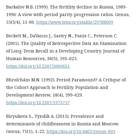
Barkalov N.B. (1999). The fertility decline in Russia, 1989-
1996: A view with period parity-progression ratios. Genus,
55(3/4), 11-60.
https://www.jstor.org/stable/29788609
Beckett M., DaVanzo J., Sastry N., Panis C., Peterson C.
(2001). The Quality of Retrospective Data An Examination
of Long-Term Recall in a Developing Country. Journal of
Human Resources, 36(3), 593–625.
https://doi.org/10.2307/3069631
Bhrolcháin M.N. (1992). Period Paramount? A Critique of
the Cohort Approach to Fertility. Population and
Development Review, 18(4), 599–629.
https://doi.org/10.2307/1973757
Biryukova S., Tyndik A. (2015). Prevalence and
determinants of childlessness in Russia and Moscow.
Genus, 71(1), 1–22.
https://doi.org/10.4402/genus-605