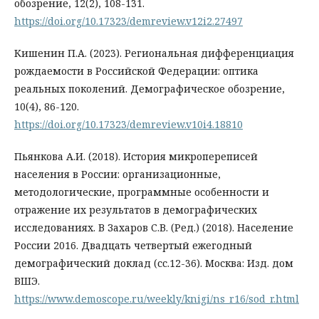
обозрение, 12(2), 108-131.
https://doi.org/10.17323/demreview.v12i2.27497
Кишенин П.А. (2023). Региональная дифференциация
рождаемости в Российской Федерации: оптика
реальных поколений. Демографическое обозрение,
10(4), 86-120.
https://doi.org/10.17323/demreview.v10i4.18810
Пьянкова А.И. (2018). История микропереписей
населения в России: организационные,
методологические, программные особенности и
отражение их результатов в демографических
исследованиях. В Захаров С.В. (Ред.) (2018). Население
России 2016. Двадцать четвертый ежегодный
демографический доклад (сс.12-36). Москва: Изд. дом
ВШЭ.
https://www.demoscope.ru/weekly/knigi/ns_r16/sod_r.html