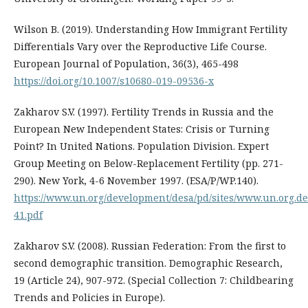
Wilson B. (2019). Understanding How Immigrant Fertility
Differentials Vary over the Reproductive Life Course.
European Journal of Population, 36(3), 465-498
https://doi.org/10.1007/s10680-019-09536-x
Zakharov S.V. (1997). Fertility Trends in Russia and the
European New Independent States: Crisis or Turning
Point? In United Nations. Population Division. Expert
Group Meeting on Below-Replacement Fertility (pp. 271-
290). New York, 4-6 November 1997. (ESA/P/WP.140).
https://www.un.org/development/desa/pd/sites/www.un.org.de
41.pdf
Zakharov S.V. (2008). Russian Federation: From the first to
second demographic transition. Demographic Research,
19 (Article 24), 907-972. (Special Collection 7: Childbearing
Trends and Policies in Europe).