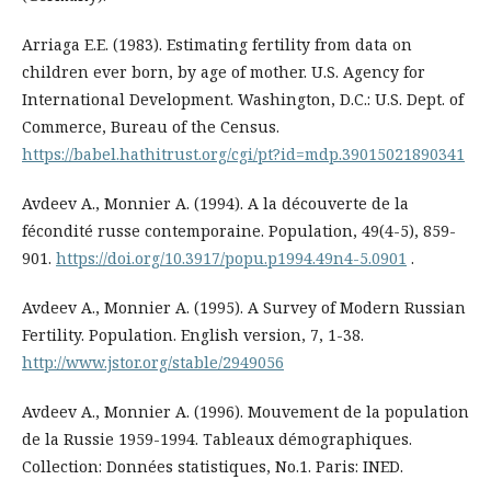
Arriaga E.E. (1983). Estimating fertility from data on
children ever born, by age of mother. U.S. Agency for
International Development. Washington, D.C.: U.S. Dept. of
Commerce, Bureau of the Census.
https://babel.hathitrust.org/cgi/pt?id=mdp.39015021890341
Avdeev A., Monnier A. (1994). A la découverte de la
fécondité russe contemporaine. Population, 49(4-5), 859-
901.
https://doi.org/10.3917/popu.p1994.49n4-5.0901
.
Avdeev A., Monnier A. (1995). A Survey of Modern Russian
Fertility. Population. English version, 7, 1-38.
http://www.jstor.org/stable/2949056
Avdeev A., Monnier A. (1996). Mouvement de la population
de la Russie 1959-1994. Tableaux démographiques.
Collection: Données statistiques, No.1. Paris: INED.