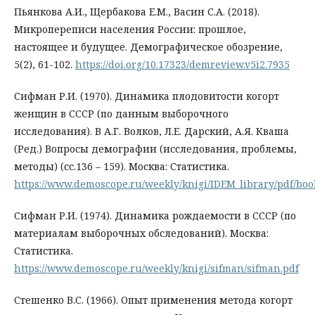
Пьянкова А.И., Щербакова Е.М., Васин С.А. (2018).
Микропереписи населения России: прошлое,
настоящее и будущее. Демографическое обозрение,
5(2), 61-102.
https://doi.org/10.17323/demreview.v5i2.7935
Сифман Р.И. (1970). Динамика плодовитости когорт
женщин в СССР (по данным выборочного
исследования). В А.Г. Волков, Л.Е. Дарский, А.Я. Кваша
(Ред.) Вопросы демографии (исследования, проблемы,
методы) (сс.136 – 159). Москва: Статистика.
https://www.demoscope.ru/weekly/knigi/IDEM_library/pdf/boo
Сифман Р.И. (1974). Динамика рождаемости в СССР (по
материалам выборочных обследований). Москва:
Статистика.
https://www.demoscope.ru/weekly/knigi/sifman/sifman.pdf
Стешенко В.С. (1966). Опыт применения метода когорт