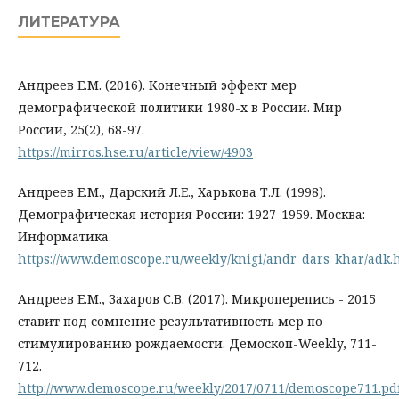
ЛИТЕРАТУРА
Андреев Е.М. (2016). Конечный эффект мер
демографической политики 1980-х в России. Мир
России, 25(2), 68-97.
https://mirros.hse.ru/article/view/4903
Андреев Е.М., Дарский Л.Е., Харькова Т.Л. (1998).
Демографическая история России: 1927-1959. Москва:
Информатика.
https://www.demoscope.ru/weekly/knigi/andr_dars_khar/adk.
Андреев Е.М., Захаров С.В. (2017). Микроперепись - 2015
ставит под сомнение результативность мер по
стимулированию рождаемости. Демоскоп-Weekly, 711-
712.
http://www.demoscope.ru/weekly/2017/0711/demoscope711.pd