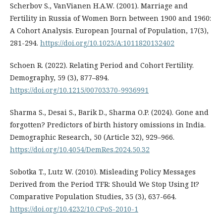
Scherbov S., VanVianen H.A.W. (2001). Marriage and
Fertility in Russia of Women Born between 1900 and 1960:
A Cohort Analysis. European Journal of Population, 17(3),
281-294.
https://doi.org/10.1023/A:1011820132402
Schoen R. (2022). Relating Period and Cohort Fertility.
Demography, 59 (3), 877–894.
https://doi.org/10.1215/00703370-9936991
Sharma S., Desai S., Barik D., Sharma O.P. (2024). Gone and
forgotten? Predictors of birth history omissions in India.
Demographic Research, 50 (Article 32), 929–966.
https://doi.org/10.4054/DemRes.2024.50.32
Sobotka T., Lutz W. (2010). Misleading Policy Messages
Derived from the Period TFR: Should We Stop Using It?
Comparative Population Studies, 35 (3), 637-664.
https://doi.org/10.4232/10.CPoS-2010-1