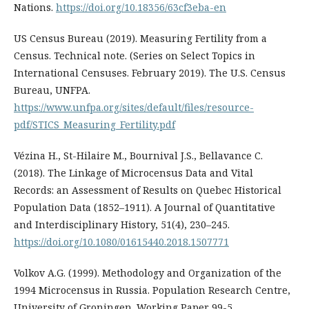
Nations.
https://doi.org/10.18356/63cf3eba-en
US Census Bureau (2019). Measuring Fertility from a
Census. Technical note. (Series on Select Topics in
International Censuses. February 2019). The U.S. Census
Bureau, UNFPA.
https://www.unfpa.org/sites/default/files/resource-
pdf/STICS_Measuring_Fertility.pdf
Vézina H., St-Hilaire M., Bournival J.S., Bellavance C.
(2018). The Linkage of Microcensus Data and Vital
Records: an Assessment of Results on Quebec Historical
Population Data (1852–1911). A Journal of Quantitative
and Interdisciplinary History, 51(4), 230–245.
https://doi.org/10.1080/01615440.2018.1507771
Volkov A.G. (1999). Methodology and Organization of the
1994 Microcensus in Russia. Population Research Centre,
University of Groningen. Working Paper 99-5.