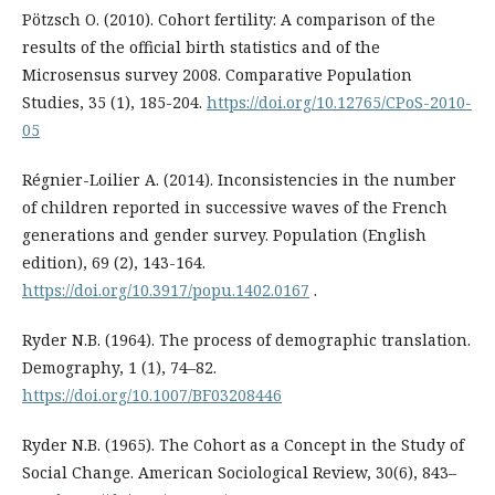
Pötzsch O. (2010). Cohort fertility: A comparison of the
results of the official birth statistics and of the
Microsensus survey 2008. Comparative Population
Studies, 35 (1), 185-204.
https://doi.org/10.12765/CPoS-2010-
05
Régnier-Loilier A. (2014). Inconsistencies in the number
of children reported in successive waves of the French
generations and gender survey. Population (English
edition), 69 (2), 143-164.
https://doi.org/10.3917/popu.1402.0167
.
Ryder N.B. (1964). The process of demographic translation.
Demography, 1 (1), 74–82.
https://doi.org/10.1007/BF03208446
Ryder N.B. (1965). The Cohort as a Concept in the Study of
Social Change. American Sociological Review, 30(6), 843–