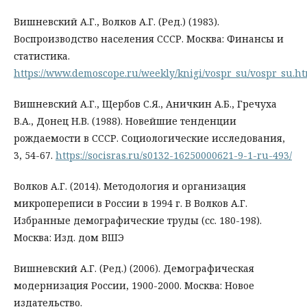
Вишневский А.Г., Волков А.Г. (Ред.) (1983).
Воспроизводство населения СССР. Москва: Финансы и
статистика.
https://www.demoscope.ru/weekly/knigi/vospr_su/vospr_su.h
Вишневский А.Г., Щербов С.Я., Аничкин А.Б., Гречуха
В.А., Донец Н.В. (1988). Новейшие тенденции
рождаемости в СССР. Социологические исследования,
3, 54-67.
https://socisras.ru/s0132-16250000621-9-1-ru-493/
Волков А.Г. (2014). Методология и организация
микропереписи в России в 1994 г. В Волков А.Г.
Избранные демографические труды (сс. 180-198).
Москва: Изд. дом ВШЭ
Вишневский А.Г. (Ред.) (2006). Демографическая
модернизация России, 1900-2000. Москва: Новое
издательство.