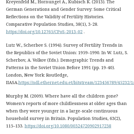
Kreyenfeld M., Hornunget A., Kubisch K. (2013). The
German Generations and Gender Survey: Some Critical
Reflections on the Validity of Fertility Histories.
Comparative Population Studies, 38(1), 3-28.
https://doi.org/10.12765/CPoS-2013-02
.
Lutz W., Scherbov S. (1994). Survey of Fertility Trends in
the Republics of the Soviet Union: 1959–1990. In W. Lutz, S.
Scherbov, A. Volkov (Eds.). Demographic Trends and
Patterns in the Soviet Union Before 1991 (pp. 19-40).
London, New York: Routledge,
IIASA.
https://ndl.ethernet.edu.et/bitstream/123456789/452
Murphy M. (2009). Where have all the children gone?
Women’s reports of more childlessness at older ages than
when they were younger in a large-scale continuous
household survey in Britain. Population Studies, 63(2),
115–133.
https://doi.org/10.1080/00324720902917238