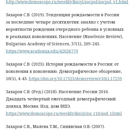
http://www.demoscope.ru/weekly/knigi/socpol/socpol_v1.html
Захаров С.В. (2019). Тенденции рождаемости в России
за последние четыре десятилетия: анализ с учетом
вероятности рождения очередного ребенка в условных
и реальных поколениях. Население (Naselenie Review),
Bulgarian Academy of Sciences, 37(1), 209-243.
https://www.academia.edu/42026779
Захаров С.В. (2023). История рождаемости в России: от
поколения к поколению. Демографическое обозрение,
10(1), 4-43.
https://doi.org/10.17323/demreview.v10i1.17259
Захаров С.В. (Ред.) (2018). Население России 2016.
Двадцать четвертый ежегодный демографический
доклад. Москва: Изд. дом ВШЭ.
https://www.demoscope.ru/weekly/knigi/ns_r16/sod_r.html
Захаров С.В., Малева Т.М., Синявская О.В. (2007).