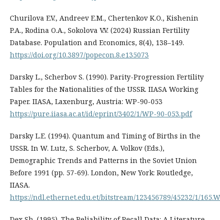
Churilova E.V., Andreev E.M., Chertenkov K.O., Kishenin
P.A., Rodina O.A., Sokolova V.V. (2024) Russian Fertility
Database. Population and Economics, 8(4), 138–149.
https://doi.org/10.3897/popecon.8.e135073
Darsky L., Scherbov S. (1990). Parity-Progression Fertility
Tables for the Nationalities of the USSR. IIASA Working
Paper. IIASA, Laxenburg, Austria: WP-90-053
https://pure.iiasa.ac.at/id/eprint/3402/1/WP-90-053.pdf
Darsky L.E. (1994). Quantum and Timing of Births in the
USSR. In W. Lutz, S. Scherbov, A. Volkov (Eds.),
Demographic Trends and Patterns in the Soviet Union
Before 1991 (pp. 57-69). London, New York: Routledge,
IIASA.
https://ndl.ethernet.edu.et/bitstream/123456789/45232/1/
Dex Sh. (1995). The Reliability of Recall Data: A Literature