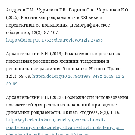
Андреев Е.М., Чурилова Е.В., Родина О.А., Чертенков К.О.
(2025). Российская рождаемость в XXI веке и
перспективы ее повышения. Демографическое
обозрение, 12(2), 87-107.
https://doi.org/10.17323/demreview.v12i2.27495
Архангельский В.Н. (2019). Рождаемость в реальных
поколениях российских женщин: тенденции и
региональные различия. Экономика. Налоги. Право,
12(2), 59-69.
https://doi.org/10.26794/1999-849x-2019-12-2-
59-69
Архангельский В.Н. (2022). Возможности использования
показателей для реальных поколений при оценке
динамики рождаемости. Human Progress, 8(2), 1-16.
https://cyberleninka.ru/article/n/vozmozhnosti-
ispolzovaniya-pokazateley-dlya-realnyh-pokoleniy-pri-
otsenke-dinamiki-rozhdaemosti/viewer