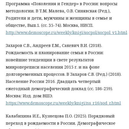
Программа «Поколения и Гендер» в России: вопросы
методологии. В Т.М. Малева, О.В. Синявская (Ред.),
Родители и дети, мужчины и женщины в семье и
обществе, Вып.1. (сс. 35-74). Москва, НИСП.
http://www.demoscope.ru/weekly/knigi/socpol/socpol_v1.html
Захаров С.В., Андреев Е.М., Сакевич В.И. (2018).
Рождаемость и планирование семьи в России:
новейшие тенденции в свете результатов
микропереписи населения 2015 г. и на фоне
долговременных процессов. В Захаров С.В. (Ред.) (2018).
Население России 2016. Двадцать четвертый
ежегодный демографический доклад (сс. 186-259).
Москва: Изд. дом ВШЭ.
https://www.demoscope.ru/weekly/knigi/ns_r16/sod_r.html
Калабихина И.Е., Кузнецова П.О. (2025). Порядковый
переход в рождаемости в России. Демографическое