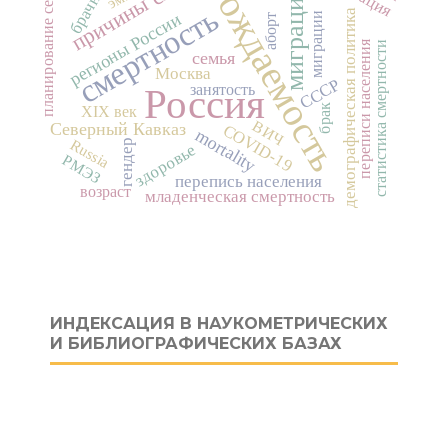
причины смерти
брачность
рождаемость
планирование семьи
миграция
смертность
демографическая политика
регионы России
миграции
аборт
переписи населения
статистика смертности
семья
Москва
СССР
занятость
Россия
брак
XIX век
ВИЧ
Северный Кавказ
COVID-19
mortality
Russia
гендер
здоровье
РМЭЗ
перепись населения
возраст
младенческая смертность
ИНДЕКСАЦИЯ В НАУКОМЕТРИЧЕСКИХ
И БИБЛИОГРАФИЧЕСКИХ БАЗАХ