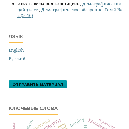
Илья Савельевич Кашницкий,
Демографический
дайджест
,
Демографическое обозрение: Том 3 №
2 (2016)
ЯЗЫК
English
Русский
ОТПРАВИТЬ МАТЕРИАЛ
КЛЮЧЕВЫЕ СЛОВА
fertility
урбанизация
Франция
эмиграция