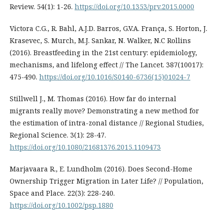
Review. 54(1): 1-26.
https://doi.org/10.1353/prv.2015.0000
Victora C.G., R. Bahl, A.J.D. Barros, G.V.A. França, S. Horton, J.
Krasevec, S. Murch, M.J. Sankar, N. Walker, N.C Rollins
(2016). Breastfeeding in the 21st century: epidemiology,
mechanisms, and lifelong effect // The Lancet. 387(10017):
475-490.
https://doi.org/10.1016/S0140-6736(15)01024-7
Stillwell J., M. Thomas (2016). How far do internal
migrants really move? Demonstrating a new method for
the estimation of intra-zonal distance // Regional Studies,
Regional Science. 3(1): 28-47.
https://doi.org/10.1080/21681376.2015.1109473
Marjavaara R., E. Lundholm (2016). Does Second-Home
Ownership Trigger Migration in Later Life? // Population,
Space and Place. 22(3): 228-240.
https://doi.org/10.1002/psp.1880