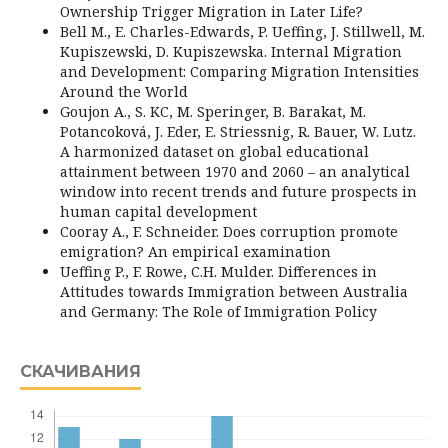
Ownership Trigger Migration in Later Life?
Bell M., E. Charles-Edwards, P. Ueffing, J. Stillwell, M.
Kupiszewski, D. Kupiszewska. Internal Migration
and Development: Comparing Migration Intensities
Around the World
Goujon A., S. KC, M. Speringer, B. Barakat, M.
Potancoková, J. Eder, E. Striessnig, R. Bauer, W. Lutz.
A harmonized dataset on global educational
attainment between 1970 and 2060 – an analytical
window into recent trends and future prospects in
human capital development
Cooray A., F. Schneider. Does corruption promote
emigration? An empirical examination
Ueffing P., F. Rowe, C.H. Mulder. Differences in
Attitudes towards Immigration between Australia
and Germany: The Role of Immigration Policy
СКАЧИВАНИЯ