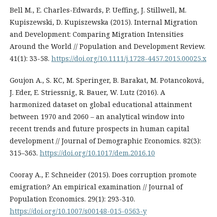
Bell M., E. Charles-Edwards, P. Ueffing, J. Stillwell, M.
Kupiszewski, D. Kupiszewska (2015). Internal Migration
and Development: Comparing Migration Intensities
Around the World // Population and Development Review.
41(1): 33-58.
https://doi.org/10.1111/j.1728-4457.2015.00025.x
Goujon A., S. KC, M. Speringer, B. Barakat, M. Potancoková,
J. Eder, E. Striessnig, R. Bauer, W. Lutz (2016). A
harmonized dataset on global educational attainment
between 1970 and 2060 – an analytical window into
recent trends and future prospects in human capital
development // Journal of Demographic Economics. 82(3):
315–363.
https://doi.org/10.1017/dem.2016.10
Cooray A., F. Schneider (2015). Does corruption promote
emigration? An empirical examination // Journal of
Population Economics. 29(1): 293-310.
https://doi.org/10.1007/s00148-015-0563-y