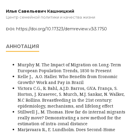
Илья Савельевич Кашницкий
Центр семейной политики и качества жизни
https://doi.org/10.17323/demreview.v3i3.1750
DOI:
АННОТАЦИЯ
Murphy M. The Impact of Migration on Long-Term
European Population Trends, 1850 to Present
Kelle J., A.O. Haller. Who Benefits from Economic
Growth? Work and Pay in Brazil
Victora C.G., R. Bahl, A.J.D. Barros, G.V.A. França, S.
Horton, J. Krasevec, S. Murch, M.J. Sankar, N. Walker,
N.C Rollins. Breastfeeding in the 21st century:
epidemiology, mechanisms, and lifelong effect
Stillwell J., M. Thomas. How far do internal migrants
really move? Demonstrating a new method for the
estimation of intra-zonal distance
Marjavaara R., E. Lundholm. Does Second-Home