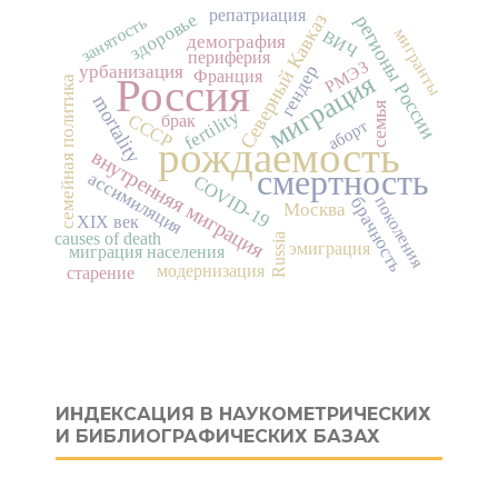
репатриация
здоровье
Северный Кавказ
регионы России
занятость
мигранты
ВИЧ
демография
периферия
РМЭЗ
урбанизация
гендер
Франция
миграция
Россия
семейная политика
mortality
семья
fertility
СССР
брак
аборт
рождаемость
внутренняя миграция
смертность
ассимиляция
COVID-19
поколения
брачность
Москва
XIX век
causes of death
Russia
эмиграция
миграция населения
модернизация
старение
ИНДЕКСАЦИЯ В НАУКОМЕТРИЧЕСКИХ
И БИБЛИОГРАФИЧЕСКИХ БАЗАХ