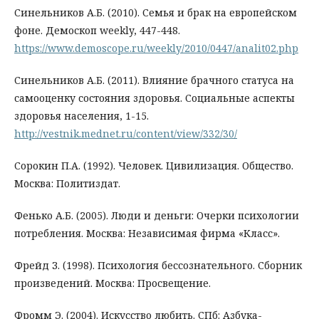
Синельников А.Б. (2010). Семья и брак на европейском
фоне. Демоскоп weekly, 447-448.
https://www.demoscope.ru/weekly/2010/0447/analit02.php
Синельников А.Б. (2011). Влияние брачного статуса на
самооценку состояния здоровья. Социальные аспекты
здоровья населения, 1-15.
http://vestnik.mednet.ru/content/view/332/30/
Сорокин П.А. (1992). Человек. Цивилизация. Общество.
Москва: Политиздат.
Фенько А.Б. (2005). Люди и деньги: Очерки психологии
потребления. Москва: Независимая фирма «Класс».
Фрейд З. (1998). Психология бессознательного. Сборник
произведений. Москва: Просвещение.
Фромм Э. (2004). Искусство любить. СПб: Азбука-