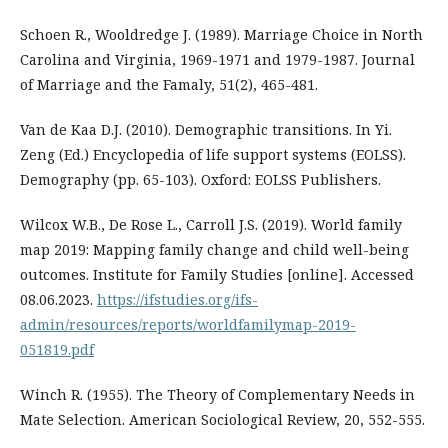
Schoen R., Wooldredge J. (1989). Marriage Choice in North
Carolina and Virginia, 1969-1971 and 1979-1987. Journal
of Marriage and the Famaly, 51(2), 465-481.
Van de Kaa D.J. (2010). Demographic transitions. In Yi.
Zeng (Ed.) Encyclopedia of life support systems (EOLSS).
Demography (pp. 65-103). Oxford: EOLSS Publishers.
Wilcox W.B., De Rose L., Carroll J.S. (2019). World family
map 2019: Mapping family change and child well-being
outcomes. Institute for Family Studies [online]. Accessed
08.06.2023.
https://ifstudies.org/ifs-
admin/resources/reports/worldfamilymap-2019-
051819.pdf
Winch R. (1955). The Theory of Complementary Needs in
Mate Selection. American Sociological Review, 20, 552-555.