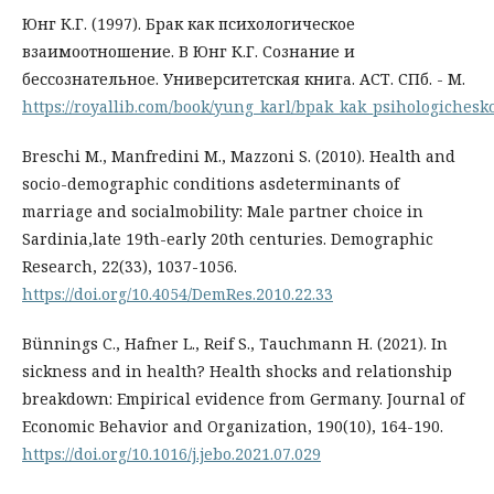
Юнг К.Г. (1997). Брак как психологическое
взаимоотношение. В Юнг К.Г. Сознание и
бессознательное. Университетская книга. АСТ. СПб. - М.
https://royallib.com/book/yung_karl/bpak_kak_psihologiches
Breschi M., Manfredini M., Mazzoni S. (2010). Health and
socio-demographic conditions asdeterminants of
marriage and socialmobility: Male partner choice in
Sardinia,late 19th-early 20th centuries. Demographic
Research, 22(33), 1037-1056.
https://doi.org/10.4054/DemRes.2010.22.33
Bünnings C., Hafner L., Reif S., Tauchmann H. (2021). In
sickness and in health? Health shocks and relationship
breakdown: Empirical evidence from Germany. Journal of
Economic Behavior and Organization, 190(10), 164-190.
https://doi.org/10.1016/j.jebo.2021.07.029