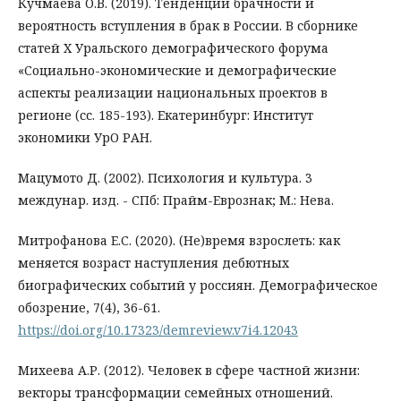
Кучмаева О.В. (2019). Тенденции брачности и
вероятность вступления в брак в России. В сборнике
статей X Уральского демографического форума
«Социально-экономические и демографические
аспекты реализации национальных проектов в
регионе (сс. 185-193). Екатеринбург: Институт
экономики УрО РАН.
Мацумото Д. (2002). Психология и культура. 3
междунар. изд. - СПб: Прайм-Еврознак; М.: Нева.
Митрофанова Е.С. (2020). (Не)время взрослеть: как
меняется возраст наступления дебютных
биографических событий у россиян. Демографическое
обозрение, 7(4), 36-61.
https://doi.org/10.17323/demreview.v7i4.12043
Михеева А.Р. (2012). Человек в сфере частной жизни:
векторы трансформации семейных отношений.