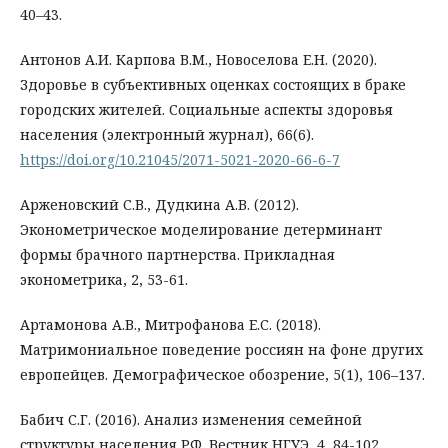
40–43.
Антонов А.И. Карпова В.М., Новоселова Е.Н. (2020).
Здоровье в субъективных оценках состоящих в браке
городских жителей. Социальные аспекты здоровья
населения (электронный журнал), 66(6).
https://doi.org/10.21045/2071-5021-2020-66-6-7
Арженовский С.В., Дудкина А.В. (2012).
Эконометрическое моделирование детерминант
формы брачного партнерства. Прикладная
эконометрика, 2, 53-61.
Артамонова А.В., Митрофанова Е.С. (2018).
Матримониальное поведение россиян на фоне других
европейцев. Демографическое обозрение, 5(1), 106–137.
Бабич С.Г. (2016). Анализ изменения семейной
структуры населения РФ. Вестник НГУЭ, 4, 84-102.