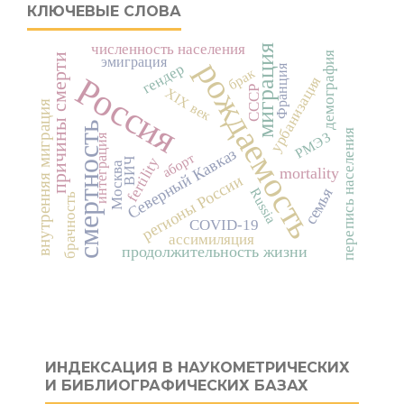
КЛЮЧЕВЫЕ СЛОВА
численность населения
миграция
демография
причины смерти
эмиграция
рождаемость
гендер
Франция
брак
Россия
урбанизация
СССР
XIX век
внутренняя миграция
смертность
перепись населения
РМЭЗ
интеграция
Северный Кавказ
аборт
fertility
ВИЧ
Москва
mortality
регионы России
семья
Russia
брачность
COVID-19
ассимиляция
продолжительность жизни
ИНДЕКСАЦИЯ В НАУКОМЕТРИЧЕСКИХ
И БИБЛИОГРАФИЧЕСКИХ БАЗАХ