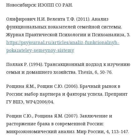
Новосибирск: ИЭОПП СО РАН.
Олифирович Н.И. Велента Т.Ф. (2011). Анализ
функциональных показателей семейной системы.
Журнал Практической Психологии и Психоанализа, 3.
https://psyjournal.ru/articles/analiz-funkcionalnyh-
pokazateley-semeynoy-sistemy
Поллак Р. (1994). Трансакционный подход к изучению
семьи и домашнего хозяйства. Thesis, 6, 50-76.
Рощина Я.М., Рощин С.Ю. (2006). Брачный рынок в
России: выбор партнера и факторы успеха. Препринт
ГУ ВШЭ, WP4/2006/04.
Рощин С.Ю., Рощина Я.М. (2007). Заключение и
расторжение брака в современной России:
микроэкономический анализ. Мир России, 4, 113-147.