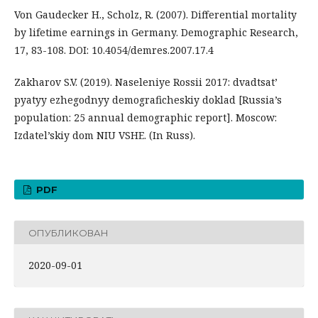
Von Gaudecker H., Scholz, R. (2007). Differential mortality
by lifetime earnings in Germany. Demographic Research,
17, 83-108. DOI: 10.4054/demres.2007.17.4
Zakharov S.V. (2019). Naseleniye Rossii 2017: dvadtsat’
pyatyy ezhegodnyy demograficheskiy doklad [Russia’s
population: 25 annual demographic report]. Moscow:
Izdatel’skiy dom NIU VSHE. (In Russ).
PDF
ОПУБЛИКОВАН
2020-09-01