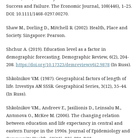
Success and Failure. The Economic Journal, 108(446), 1–25.
DOI: 10.1111/1468-0297.00270.
Shaw M., Dorling D., Mitchell R. (2002). Health, Place and
Society. Singapore: Pearson.
Shchur A. (2019). Education level as a factor in
demographic forecasting. Demographic Review, 6(2), 204-
208.
https://doi.org/10.17323/demreview.v6i2.9878
(In Russ).
Shkolnikov V.M. (1987). Geographical factors of length of
life. Izvestiya AN SSSR. Geographical Series, 3(12), 35–44.
(In Russ).
Shkolnikov V.M., Andreev E., Jasilionis D., Leinsalu M.,
Antonova O., McKee M. (2006). The changing relation
between education and life expectancy in central and
eastern Europe in the 1990s. Journal of Epidemiology and