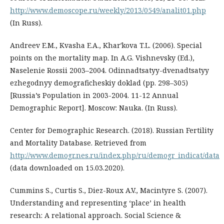
http://www.demoscope.ru/weekly/2013/0549/analit01.php
(In Russ).
Andreev E.M., Kvasha E.A., Kharʹkova T.L. (2006). Special
points on the mortality map. In A.G. Vishnevsky (Ed.),
Naselenie Rossii 2003–2004. Odinnadtsatyy-dvenadtsatyy
ezhegodnyy demograficheskiy doklad (pp. 298–305)
[Russia’s Population in 2003-2004. 11-12 Annual
Demographic Report]. Мoscow: Nauka. (In Russ).
Center for Demographic Research. (2018). Russian Fertility
and Mortality Database. Retrieved from
http://www.demogr.nes.ru/index.php/ru/demogr_indicat/data
(data downloaded on 15.03.2020).
Cummins S., Curtis S., Diez-Roux A.V., Macintyre S. (2007).
Understanding and representing ‘place’ in health
research: A relational approach. Social Science &