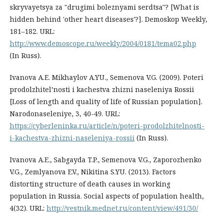
skryvayetsya za "drugimi boleznyami serdtsa"? [What is
hidden behind 'other heart diseases'?]. Demoskop Weekly,
181–182. URL:
http://www.demoscope.ru/weekly/2004/0181/tema02.php
(In Russ).
Ivanova A.E. Mikhaylov A.YU., Semenova V.G. (2009). Poteri
prodolzhitel’nosti i kachestva zhizni naseleniya Rossii
[Loss of length and quality of life of Russian population].
Narodonaseleniye, 3, 40-49. URL:
https://cyberleninka.ru/article/n/poteri-prodolzhitelnosti-
i-kachestva-zhizni-naseleniya-rossii
(In Russ).
Ivanova A.E., Sabgayda T.P., Semenova V.G., Zaporozhenko
V.G., Zemlyanova E.V., Nikitina S.YU. (2013). Factors
distorting structure of death causes in working
population in Russia. Social aspects of population health,
4(32). URL:
http://vestnik.mednet.ru/content/view/491/30/