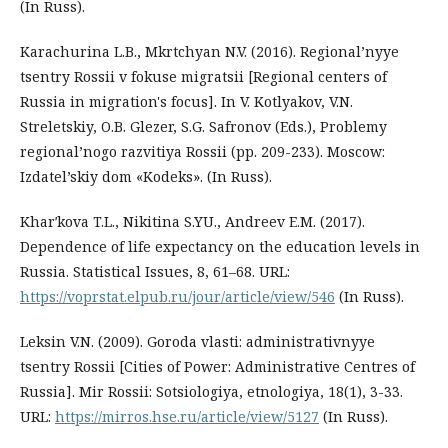
(In Russ).
Karachurina L.B., Mkrtchyan N.V. (2016). Regional’nyye
tsentry Rossii v fokuse migratsii [Regional centers of
Russia in migration's focus]. In V. Kotlyakov, V.N.
Streletskiy, O.B. Glezer, S.G. Safronov (Eds.), Problemy
regional’nogo razvitiya Rossii (pp. 209-233). Moscow:
Izdatel’skiy dom «Kodeks». (In Russ).
Kharʹkova T.L., Nikitina S.YU., Andreev E.M. (2017).
Dependence of life expectancy on the education levels in
Russia. Statistical Issues, 8, 61–68. URL:
https://voprstat.elpub.ru/jour/article/view/546
(In Russ).
Leksin V.N. (2009). Goroda vlasti: administrativnyye
tsentry Rossii [Cities of Power: Administrative Centres of
Russia]. Mir Rossii: Sotsiologiya, etnologiya, 18(1), 3-33.
URL:
https://mirros.hse.ru/article/view/5127
(In Russ).