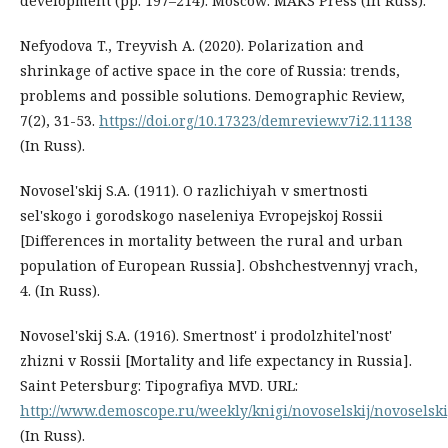
development (pp. 197–214). Moscow: MAKS Press (In Russ).
Nefyodova T., Treyvish A. (2020). Polarization and
shrinkage of active space in the core of Russia: trends,
problems and possible solutions. Demographic Review,
7(2), 31-53.
https://doi.org/10.17323/demreview.v7i2.11138
(In Russ).
Novosel'skij S.A. (1911). O razlichiyah v smertnosti
sel'skogo i gorodskogo naseleniya Evropejskoj Rossii
[Differences in mortality between the rural and urban
population of European Russia]. Obshchestvennyj vrach,
4. (In Russ).
Novosel'skij S.A. (1916). Smertnost' i prodolzhitel'nost'
zhizni v Rossii [Mortality and life expectancy in Russia].
Saint Petersburg: Tipografiya MVD. URL:
http://www.demoscope.ru/weekly/knigi/novoselskij/novoselski
(In Russ).