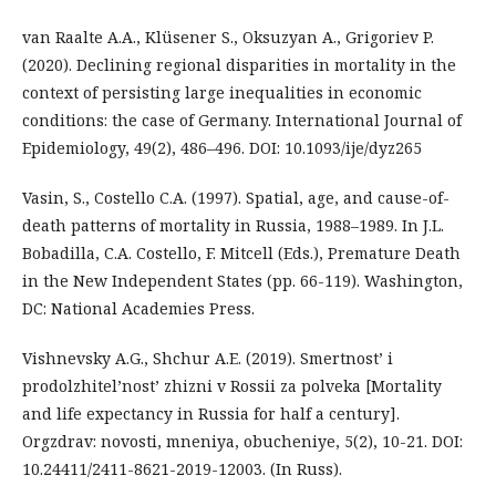
van Raalte A.A., Klüsener S., Oksuzyan A., Grigoriev P.
(2020). Declining regional disparities in mortality in the
context of persisting large inequalities in economic
conditions: the case of Germany. International Journal of
Epidemiology, 49(2), 486–496. DOI: 10.1093/ije/dyz265
Vasin, S., Costello C.A. (1997). Spatial, age, and cause-of-
death patterns of mortality in Russia, 1988–1989. In J.L.
Bobadilla, C.A. Costello, F. Mitcell (Eds.), Premature Death
in the New Independent States (pp. 66-119). Washington,
DC: National Academies Press.
Vishnevsky A.G., Shchur A.E. (2019). Smertnost’ i
prodolzhitel’nost’ zhizni v Rossii za polveka [Mortality
and life expectancy in Russia for half a century].
Orgzdrav: novosti, mneniya, obucheniye, 5(2), 10-21. DOI:
10.24411/2411-8621-2019-12003. (In Russ).