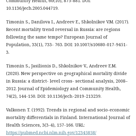
Community Health, 60(10), 875-881. DOI:
10.1136/jech.2005.044719.
Timonin S., Danilova I., Andreev E., Shkolnikov V.M. (2017).
Recent mortality trend reversal in Russia: are regions
following the same tempo? European Journal of
Population, 33(1), 733- 763. DOI: 10.1007/s10680-017-9451-
3.
Timonin S., Jasilionis D., Shkolnikov V., Andreev E.M.
(2020). New perspective on geographical mortality divide
in Russia: a district- level cross- sectional analysis, 2008–
2012. Journal of Epidemiology and Community Health,
74(2), 144-150. DOI: 10.1136/jech-2019-213239.
Valkonen T. (1992). Trends in regional and socio-economic
mortality differentials in Finland. International Journal of
Health Sciences, 3(3-4), 157-166. URL:
https://pubmed.ncbi.nlm.nih.gov/12345858/