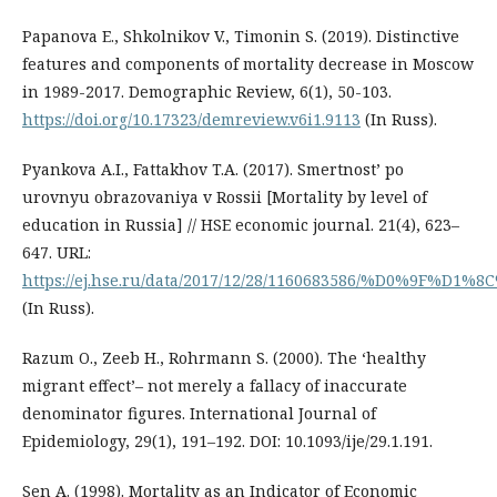
Papanova E., Shkolnikov V., Timonin S. (2019). Distinctive
features and components of mortality decrease in Moscow
in 1989-2017. Demographic Review, 6(1), 50-103.
https://doi.org/10.17323/demreview.v6i1.9113
(In Russ).
Pyankova A.I., Fattakhov T.A. (2017). Smertnost’ po
urovnyu obrazovaniya v Rossii [Mortality by level of
education in Russia] // HSE economic journal. 21(4), 623–
647. URL:
https://ej.hse.ru/data/2017/12/28/1160683586/%D0%9
(In Russ).
Razum O., Zeeb H., Rohrmann S. (2000). The ‘healthy
migrant effect’– not merely a fallacy of inaccurate
denominator figures. International Journal of
Epidemiology, 29(1), 191–192. DOI: 10.1093/ije/29.1.191.
Sen A. (1998). Mortality as an Indicator of Economic