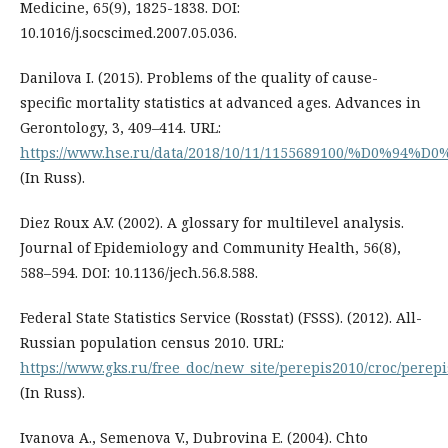
Medicine, 65(9), 1825-1838. DOI:
10.1016/j.socscimed.2007.05.036.
Danilova I. (2015). Problems of the quality of cause-
specific mortality statistics at advanced ages. Advances in
Gerontology, 3, 409–414. URL:
https://www.hse.ru/data/2018/10/11/1155689100/%D0
(In Russ).
Diez Roux A.V. (2002). A glossary for multilevel analysis.
Journal of Epidemiology and Community Health, 56(8),
588–594. DOI: 10.1136/jech.56.8.588.
Federal State Statistics Service (Rosstat) (FSSS). (2012). All-
Russian population census 2010. URL:
https://www.gks.ru/free_doc/new_site/perepis2010/croc/perepi
(In Russ).
Ivanova A., Semenova V., Dubrovina E. (2004). Chto