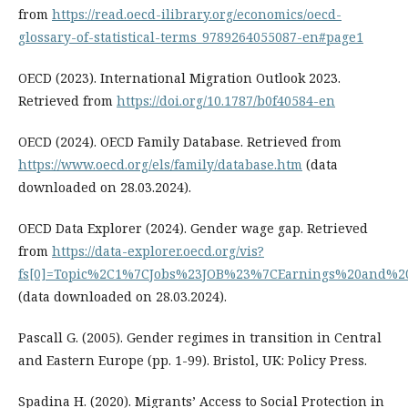
from
https://read.oecd-ilibrary.org/economics/oecd-
glossary-of-statistical-terms_9789264055087-en#page1
OECD (2023). International Migration Outlook 2023.
Retrieved from
https://doi.org/10.1787/b0f40584-en
OECD (2024). OECD Family Database. Retrieved from
https://www.oecd.org/els/family/database.htm
(data
downloaded on 28.03.2024).
OECD Data Explorer (2024). Gender wage gap. Retrieved
from
https://data-explorer.oecd.org/vis?
fs[0]=Topic%2C1%7CJobs%23JOB%23%7CEarnings%20and%2
(data downloaded on 28.03.2024).
Pascall G. (2005). Gender regimes in transition in Central
and Eastern Europe (pp. 1-99). Bristol, UK: Policy Press.
Spadina H. (2020). Migrants’ Access to Social Protection in