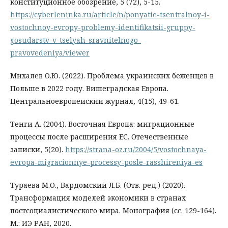
конституционное обозрение, 5 (72), 5-15.
https://cyberleninka.ru/article/n/ponyatie-tsentralnoy-i-
vostochnoy-evropy-problemy-identifikatsii-gruppy-
gosudarstv-v-tselyah-sravnitelnogo-
pravovedeniya/viewer
Михалев О.Ю. (2022). Проблема украинских беженцев в
Польше в 2022 году. Вишеградская Европа.
Центральноевропейский журнал, 4(15), 49-61.
Тенги А. (2004). Восточная Европа: миграционные
процессы после расширения ЕС. Отечественные
записки, 5(20).
https://strana-oz.ru/2004/5/vostochnaya-
evropa-migracionnye-processy-posle-rasshireniya-es
Тураева М.О., Вардомский Л.Б. (Отв. ред.) (2020).
Трансформация моделей экономики в странах
постсоциалистического мира. Монография (сс. 129-164).
М.: ИЭ РАН, 2020.