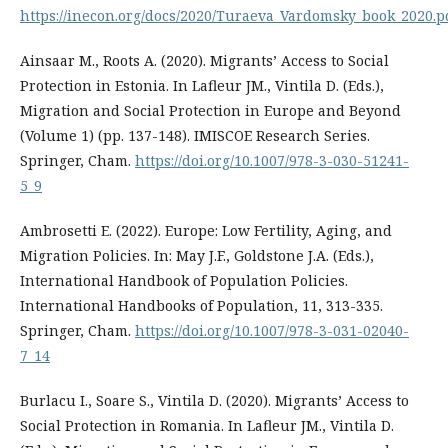
https://inecon.org/docs/2020/Turaeva_Vardomsky_book_2020.p
Ainsaar M., Roots A. (2020). Migrants’ Access to Social
Protection in Estonia. In Lafleur JM., Vintila D. (Eds.),
Migration and Social Protection in Europe and Beyond
(Volume 1) (pp. 137-148). IMISCOE Research Series.
Springer, Cham.
https://doi.org/10.1007/978-3-030-51241-
5_9
Ambrosetti E. (2022). Europe: Low Fertility, Aging, and
Migration Policies. In: May J.F., Goldstone J.A. (Eds.),
International Handbook of Population Policies.
International Handbooks of Population, 11, 313-335.
Springer, Cham.
https://doi.org/10.1007/978-3-031-02040-
7_14
Burlacu I., Soare S., Vintila D. (2020). Migrants’ Access to
Social Protection in Romania. In Lafleur JM., Vintila D.