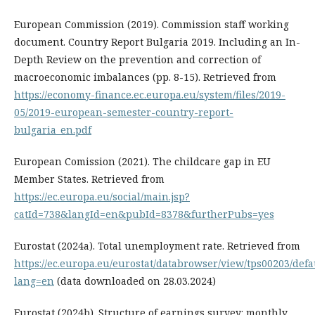
European Commission (2019). Commission staff working
document. Country Report Bulgaria 2019. Including an In-
Depth Review on the prevention and correction of
macroeconomic imbalances (pp. 8-15). Retrieved from
https://economy-finance.ec.europa.eu/system/files/2019-
05/2019-european-semester-country-report-
bulgaria_en.pdf
European Comission (2021). The childcare gap in EU
Member States. Retrieved from
https://ec.europa.eu/social/main.jsp?
catId=738&langId=en&pubId=8378&furtherPubs=yes
Eurostat (2024a). Total unemployment rate. Retrieved from
https://ec.europa.eu/eurostat/databrowser/view/tps00203/defa
lang=en
(data downloaded on 28.03.2024)
Eurostat (2024b). Structure of earnings survey: monthly