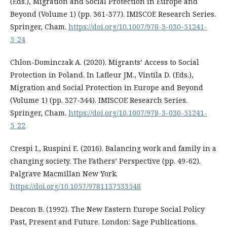
(Eds.), Migration and Social Protection in Europe and
Beyond (Volume 1) (pp. 361-377). IMISCOE Research Series.
Springer, Cham.
https://doi.org/10.1007/978-3-030-51241-
5_24
Chlon-Dominczak A. (2020). Migrants’ Access to Social
Protection in Poland. In Lafleur JM., Vintila D. (Eds.),
Migration and Social Protection in Europe and Beyond
(Volume 1) (pp. 327-344). IMISCOE Research Series.
Springer, Cham.
https://doi.org/10.1007/978-3-030-51241-
5_22
Crespi I., Ruspini E. (2016). Balancing work and family in a
changing society. The Fathers’ Perspective (pp. 49-62).
Palgrave Macmillan New York.
https://doi.org/10.1057/9781137533548
Deacon B. (1992). The New Eastern Europe Social Policy
Past, Present and Future. London: Sage Publications.