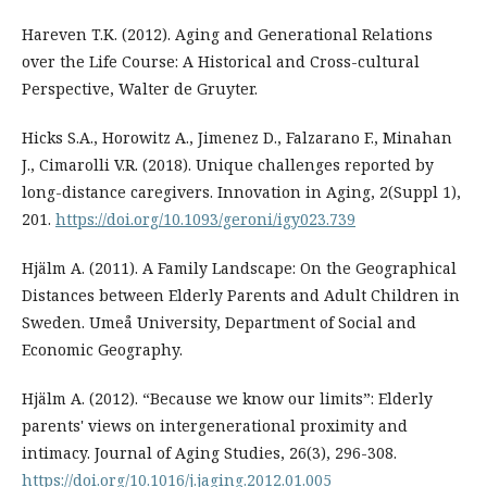
Hareven T.K. (2012). Aging and Generational Relations
over the Life Course: A Historical and Cross-cultural
Perspective, Walter de Gruyter.
Hicks S.A., Horowitz A., Jimenez D., Falzarano F., Minahan
J., Cimarolli V.R. (2018). Unique challenges reported by
long-distance caregivers. Innovation in Aging, 2(Suppl 1),
201.
https://doi.org/10.1093/geroni/igy023.739
Hjälm A. (2011). A Family Landscape: On the Geographical
Distances between Elderly Parents and Adult Children in
Sweden. Umeå University, Department of Social and
Economic Geography.
Hjälm A. (2012). “Because we know our limits”: Elderly
parents' views on intergenerational proximity and
intimacy. Journal of Aging Studies, 26(3), 296-308.
https://doi.org/10.1016/j.jaging.2012.01.005