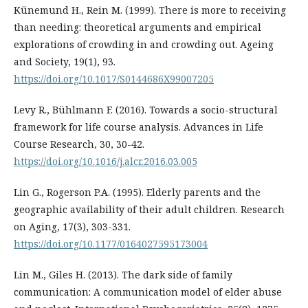
Künemund H., Rein M. (1999). There is more to receiving
than needing: theoretical arguments and empirical
explorations of crowding in and crowding out. Ageing
and Society, 19(1), 93.
https://doi.org/10.1017/S0144686X99007205
Levy R., Bühlmann F. (2016). Towards a socio-structural
framework for life course analysis. Advances in Life
Course Research, 30, 30-42.
https://doi.org/10.1016/j.alcr.2016.03.005
Lin G., Rogerson P.A. (1995). Elderly parents and the
geographic availability of their adult children. Research
on Aging, 17(3), 303-331.
https://doi.org/10.1177/0164027595173004
Lin M., Giles H. (2013). The dark side of family
communication: A communication model of elder abuse