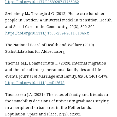
https://doi.org/10.1177/0958928717735062
Szebehely M., Trydegård G. (2012). Home care for older
people in Sweden: A universal model in transition. Health
and Social Care in the Community, 20(3), 300-309.
https://doi.org/10.1111/j.1365-2524.2011.01046.x
The National Board of Health and Welfare (2019).
Statistikdatabas för Äldreomsorg.
Thomas M.J., Dommermuth L. (2020). Internal migration
and the role of intergenerational family ties and life
events. Journal of Marriage and Family, 82(5), 1461-1478.
https://doi.org/10.1111/jomf.12678
Thomassen J.A. (2021). The roles of family and friends in
the immobility decisions of university graduates staying
in a peripheral urban area in the Netherlands.
Population, Space and Place, 27(2), e2392.