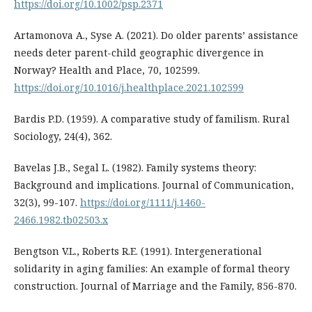
https://doi.org/10.1002/psp.2371
Artamonova A., Syse A. (2021). Do older parents’ assistance
needs deter parent-child geographic divergence in
Norway? Health and Place, 70, 102599.
https://doi.org/10.1016/j.healthplace.2021.102599
Bardis P.D. (1959). A comparative study of familism. Rural
Sociology, 24(4), 362.
Bavelas J.B., Segal L. (1982). Family systems theory:
Background and implications. Journal of Communication,
32(3), 99-107.
https://doi.org/1111/j.1460-
2466.1982.tb02503.x
Bengtson V.L., Roberts R.E. (1991). Intergenerational
solidarity in aging families: An example of formal theory
construction. Journal of Marriage and the Family, 856-870.