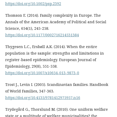
https://doi.org/10.1002/psp.2392
Thomson E. (2014). Family complexity in Europe. The
Annals of the American Academy of Political and Social
Science, 654(1), 245-258.
https://doi.org/10.1177/0002716214531384
Thygesen L.C., Ersbøll A.K. (2014). When the entire
population is the sample: strengths and limitations in
register-based epidemiology. European Journal of
Epidemiology, 29(8), 551-558.
https://doi.org/10.1007/s10654-013-9873-0
Trost J., Levin I. (2005). Scandinavian families. Handbook
of World Families, 347-363.
https://doi.org/10.4135/9781412975957.n16
Trydegård G., Thorslund M. (2010). One uniform welfare
state or a multitude of welfare municipalities? the