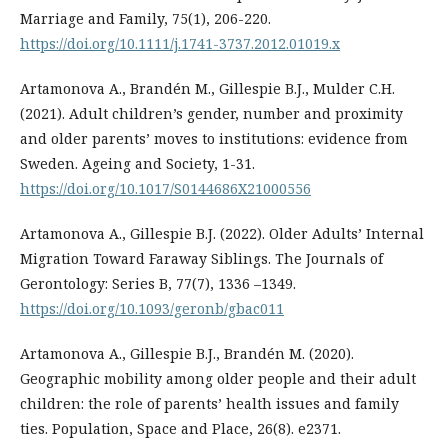
Marriage and Family, 75(1), 206-220.
https://doi.org/10.1111/j.1741-3737.2012.01019.x
Artamonova A., Brandén M., Gillespie B.J., Mulder C.H.
(2021). Adult children’s gender, number and proximity
and older parents’ moves to institutions: evidence from
Sweden. Ageing and Society, 1-31.
https://doi.org/10.1017/S0144686X21000556
Artamonova A., Gillespie B.J. (2022). Older Adults’ Internal
Migration Toward Faraway Siblings. The Journals of
Gerontology: Series B, 77(7), 1336 –1349.
https://doi.org/10.1093/geronb/gbac011
Artamonova A., Gillespie B.J., Brandén M. (2020).
Geographic mobility among older people and their adult
children: the role of parents’ health issues and family
ties. Population, Space and Place, 26(8). e2371.