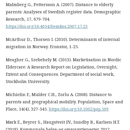
Malmberg G., Pettersson A. (2007). Distance to elderly
parents: Analyses of Swedish register data. Demographic
Research, 17, 679-704.
https://doi.org/10.4054/DemRes.2007.17.23
McArthur D., Thorsen I. (2010). Determinants of internal
migration in Norway. Econstor, 1-25.
Meagher G., Szebehely M. (2013). Marketisation in Nordic
Eldercare: A Research Report on Legislation, Oversight,
Extent and Consequences. Department of social work,
Stockholm University.
Michielin F., Mulder C.H., Zorlu A. (2008). Distance to
parents and geographical mobility. Population, Space and
Place, 14(4), 327-345.
https://doi.org/10.1002/psp.509
Mørk E., Beyrer S., Haugstveit F.V., Sundby B., Karlsen H.T.
(2018). Kommunale helse-og omsorgstjenester 2017.