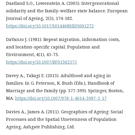
Daatland S.O., Lowenstein A. (2005). Intergenerational
solidarity and the family–welfare state balance. European
Journal of Ageing, 2(3), 174-182.
https://doi.org/10.1017/S0144686X03001272
DaVanzo J. (1981). Repeat migration, information costs,
and location-specific capital. Population and
Environment, 4(1), 45-73.
https://doi.org/10.1007/BF01362575
Davey A., Takagi E. (2013). Adulthood and aging in
families. In G. Peterson, K. Bush (Eds.), Handbook of
Marriage and the Family (pp. 377-399). Springer, Boston,
MA.
https://doi.org/10.1007/978-1-4614-3987-5_17
Davies A., James A. (2011). Geographies of Ageing: Social
Processes and the Spatial Unevenness of Population
Ageing, Ashgate Publishing, Ltd.