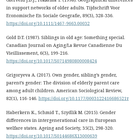
in support networks of older adults. Tijdschrift Voor
Economische En Sociale Geografie, 89(3), 328-336.
https://doi.org/10.1111/1467-9663.00032
Gold D.T. (1987). Siblings in old age: Something special.
Canadian Journal on Aging/La Revue Canadienne Du
Vieillissement, 6(3), 199-216.
https://doi.org/10.1017/S0714980800008424
Grigoryeva A. (2017). Own gender, sibling’s gender,
parent’s gender: The division of elderly parent care
among adult children. American Sociological Review,
82(1), 116-146.
https://doi.org/10.1177/0003122416686521т
Haberkern K., Schmid T., Szydlik M. (2015). Gender
differences in intergenerational care in European
welfare states. Ageing and Society, 35(2), 298-320.
https://doi.org/10.1017/S0144686X13000639