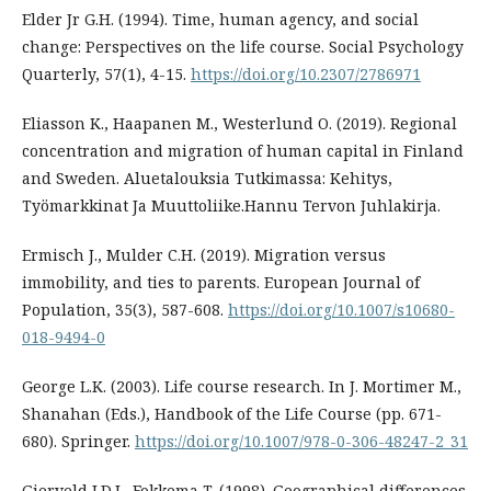
Elder Jr G.H. (1994). Time, human agency, and social
change: Perspectives on the life course. Social Psychology
Quarterly, 57(1), 4-15.
https://doi.org/10.2307/2786971
Eliasson K., Haapanen M., Westerlund O. (2019). Regional
concentration and migration of human capital in Finland
and Sweden. Aluetalouksia Tutkimassa: Kehitys,
Työmarkkinat Ja Muuttoliike.Hannu Tervon Juhlakirja.
Ermisch J., Mulder C.H. (2019). Migration versus
immobility, and ties to parents. European Journal of
Population, 35(3), 587-608.
https://doi.org/10.1007/s10680-
018-9494-0
George L.K. (2003). Life course research. In J. Mortimer M.,
Shanahan (Eds.), Handbook of the Life Course (pp. 671-
680). Springer.
https://doi.org/10.1007/978-0-306-48247-2_31
Gierveld J.D.J., Fokkema T. (1998). Geographical differences