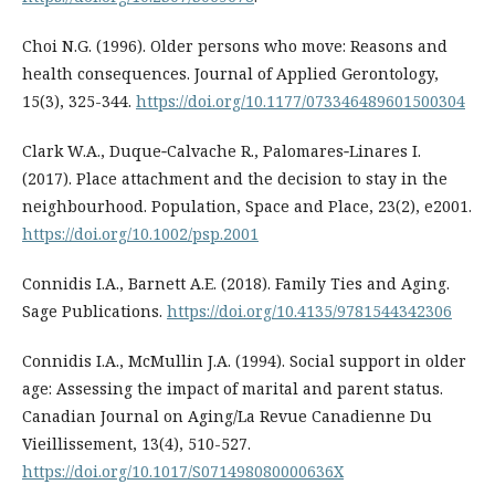
Choi N.G. (1996). Older persons who move: Reasons and
health consequences. Journal of Applied Gerontology,
15(3), 325-344.
https://doi.org/10.1177/073346489601500304
Clark W.A., Duque‐Calvache R., Palomares‐Linares I.
(2017). Place attachment and the decision to stay in the
neighbourhood. Population, Space and Place, 23(2), e2001.
https://doi.org/10.1002/psp.2001
Connidis I.A., Barnett A.E. (2018). Family Ties and Aging.
Sage Publications.
https://doi.org/10.4135/9781544342306
Connidis I.A., McMullin J.A. (1994). Social support in older
age: Assessing the impact of marital and parent status.
Canadian Journal on Aging/La Revue Canadienne Du
Vieillissement, 13(4), 510-527.
https://doi.org/10.1017/S071498080000636X