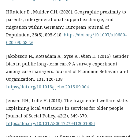
Hünteler B., Mulder C.H. (2020). Geographic proximity to
parents, intergenerational support exchange, and
migration within Germany. European Journal of
Population, 36(5), 895-918.
https://doi.org/10.1007/s10680-
020-09558-w
Jakobsson N., Kotsadam A., Syse A., Øien H. (2016). Gender
bias in public long-term care? A survey experiment
among care managers. Journal of Economic Behavior and
Organization, 131, 126-138.
https://doi.org/10.1016/j.jebo.2015.09.004
Jensen P.H., Lolle H. (2013). The fragmented welfare state:
Explaining local variations in services for older people.
Journal of Social Policy, 42(2), 349-370.
https://doi.org/10.1017/S0047279412001006