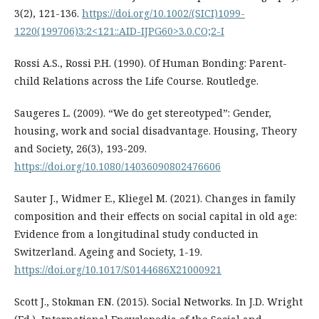
3(2), 121-136.
https://doi.org/10.1002/(SICI)1099-
1220(199706)3:2<121::AID-IJPG60>3.0.CO;2-I
Rossi A.S., Rossi P.H. (1990). Of Human Bonding: Parent-
child Relations across the Life Course. Routledge.
Saugeres L. (2009). “We do get stereotyped”: Gender,
housing, work and social disadvantage. Housing, Theory
and Society, 26(3), 193-209.
https://doi.org/10.1080/14036090802476606
Sauter J., Widmer E., Kliegel M. (2021). Changes in family
composition and their effects on social capital in old age:
Evidence from a longitudinal study conducted in
Switzerland. Ageing and Society, 1-19.
https://doi.org/10.1017/S0144686X21000921
Scott J., Stokman F.N. (2015). Social Networks. In J.D. Wright