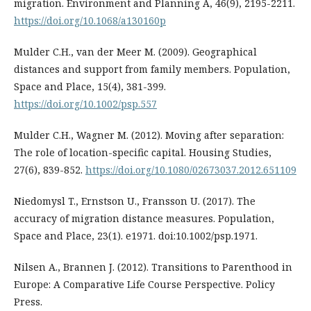
migration. Environment and Planning A, 46(9), 2195-2211.
https://doi.org/10.1068/a130160p
Mulder C.H., van der Meer M. (2009). Geographical
distances and support from family members. Population,
Space and Place, 15(4), 381-399.
https://doi.org/10.1002/psp.557
Mulder C.H., Wagner M. (2012). Moving after separation:
The role of location-specific capital. Housing Studies,
27(6), 839-852.
https://doi.org/10.1080/02673037.2012.651109
Niedomysl T., Ernstson U., Fransson U. (2017). The
accuracy of migration distance measures. Population,
Space and Place, 23(1). e1971. doi:10.1002/psp.1971.
Nilsen A., Brannen J. (2012). Transitions to Parenthood in
Europe: A Comparative Life Course Perspective. Policy
Press.