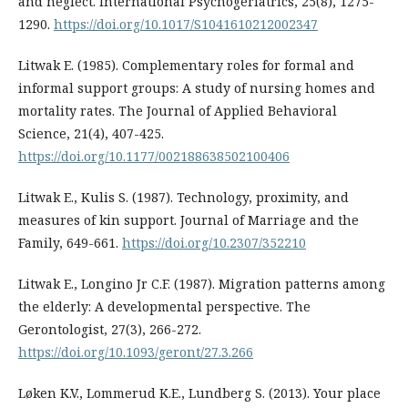
and neglect. International Psychogeriatrics, 25(8), 1275-
1290.
https://doi.org/10.1017/S1041610212002347
Litwak E. (1985). Complementary roles for formal and
informal support groups: A study of nursing homes and
mortality rates. The Journal of Applied Behavioral
Science, 21(4), 407-425.
https://doi.org/10.1177/002188638502100406
Litwak E., Kulis S. (1987). Technology, proximity, and
measures of kin support. Journal of Marriage and the
Family, 649-661.
https://doi.org/10.2307/352210
Litwak E., Longino Jr C.F. (1987). Migration patterns among
the elderly: A developmental perspective. The
Gerontologist, 27(3), 266-272.
https://doi.org/10.1093/geront/27.3.266
Løken K.V., Lommerud K.E., Lundberg S. (2013). Your place