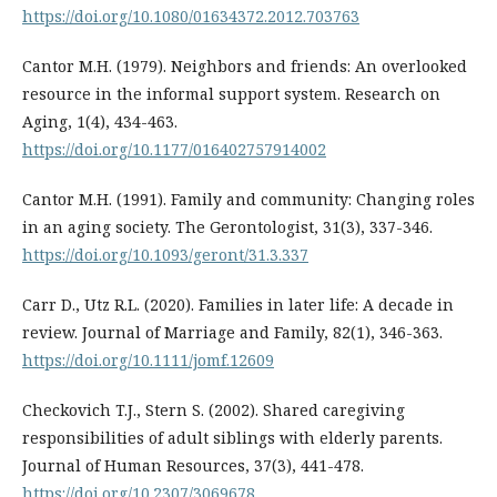
https://doi.org/10.1080/01634372.2012.703763
Cantor M.H. (1979). Neighbors and friends: An overlooked
resource in the informal support system. Research on
Aging, 1(4), 434-463.
https://doi.org/10.1177/016402757914002
Cantor M.H. (1991). Family and community: Changing roles
in an aging society. The Gerontologist, 31(3), 337-346.
https://doi.org/10.1093/geront/31.3.337
Carr D., Utz R.L. (2020). Families in later life: A decade in
review. Journal of Marriage and Family, 82(1), 346-363.
https://doi.org/10.1111/jomf.12609
Checkovich T.J., Stern S. (2002). Shared caregiving
responsibilities of adult siblings with elderly parents.
Journal of Human Resources, 37(3), 441-478.
https://doi.org/10.2307/3069678
.