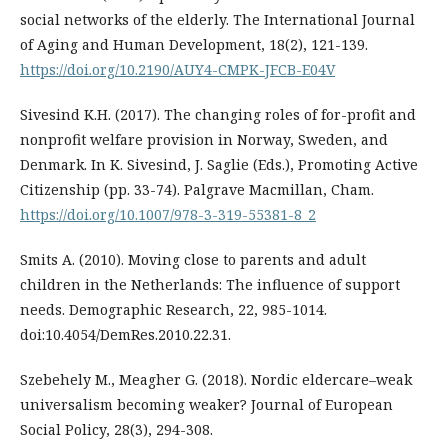
social networks of the elderly. The International Journal
of Aging and Human Development, 18(2), 121-139.
https://doi.org/10.2190/AUY4-CMPK-JFCB-E04V
Sivesind K.H. (2017). The changing roles of for-profit and
nonprofit welfare provision in Norway, Sweden, and
Denmark. In K. Sivesind, J. Saglie (Eds.), Promoting Active
Citizenship (pp. 33-74). Palgrave Macmillan, Cham.
https://doi.org/10.1007/978-3-319-55381-8_2
Smits A. (2010). Moving close to parents and adult
children in the Netherlands: The influence of support
needs. Demographic Research, 22, 985-1014.
doi:10.4054/DemRes.2010.22.31.
Szebehely M., Meagher G. (2018). Nordic eldercare–weak
universalism becoming weaker? Journal of European
Social Policy, 28(3), 294-308.