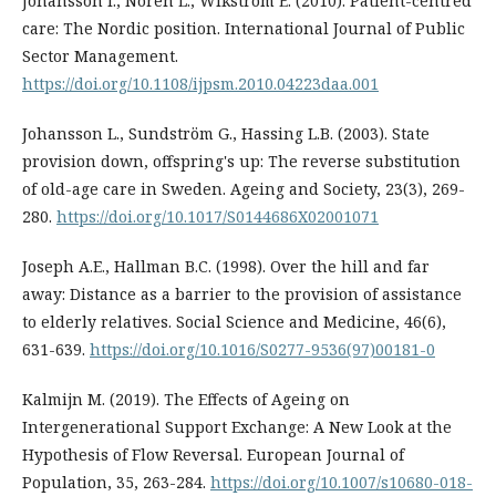
Johansson I., Noren L., Wikstrom E. (2010). Patient-centred
care: The Nordic position. International Journal of Public
Sector Management.
https://doi.org/10.1108/ijpsm.2010.04223daa.001
Johansson L., Sundström G., Hassing L.B. (2003). State
provision down, offspring's up: The reverse substitution
of old-age care in Sweden. Ageing and Society, 23(3), 269-
280.
https://doi.org/10.1017/S0144686X02001071
Joseph A.E., Hallman B.C. (1998). Over the hill and far
away: Distance as a barrier to the provision of assistance
to elderly relatives. Social Science and Medicine, 46(6),
631-639.
https://doi.org/10.1016/S0277-9536(97)00181-0
Kalmijn M. (2019). The Effects of Ageing on
Intergenerational Support Exchange: A New Look at the
Hypothesis of Flow Reversal. European Journal of
Population, 35, 263-284.
https://doi.org/10.1007/s10680-018-