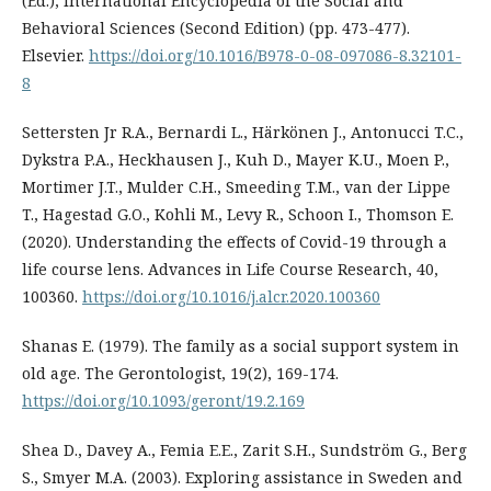
(Ed.), International Encyclopedia of the Social and
Behavioral Sciences (Second Edition) (pp. 473-477).
Elsevier.
https://doi.org/10.1016/B978-0-08-097086-8.32101-
8
Settersten Jr R.A., Bernardi L., Härkönen J., Antonucci T.C.,
Dykstra P.A., Heckhausen J., Kuh D., Mayer K.U., Moen P.,
Mortimer J.T., Mulder C.H., Smeeding T.M., van der Lippe
T., Hagestad G.O., Kohli M., Levy R., Schoon I., Thomson E.
(2020). Understanding the effects of Covid-19 through a
life course lens. Advances in Life Course Research, 40,
100360.
https://doi.org/10.1016/j.alcr.2020.100360
Shanas E. (1979). The family as a social support system in
old age. The Gerontologist, 19(2), 169-174.
https://doi.org/10.1093/geront/19.2.169
Shea D., Davey A., Femia E.E., Zarit S.H., Sundström G., Berg
S., Smyer M.A. (2003). Exploring assistance in Sweden and