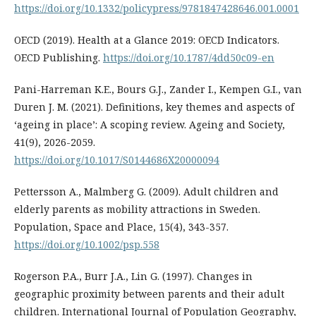
https://doi.org/10.1332/policypress/9781847428646.001.0001
OECD (2019). Health at a Glance 2019: OECD Indicators.
OECD Publishing.
https://doi.org/10.1787/4dd50c09-en
Pani-Harreman K.E., Bours G.J., Zander I., Kempen G.I., van
Duren J. M. (2021). Definitions, key themes and aspects of
‘ageing in place’: A scoping review. Ageing and Society,
41(9), 2026-2059.
https://doi.org/10.1017/S0144686X20000094
Pettersson A., Malmberg G. (2009). Adult children and
elderly parents as mobility attractions in Sweden.
Population, Space and Place, 15(4), 343-357.
https://doi.org/10.1002/psp.558
Rogerson P.A., Burr J.A., Lin G. (1997). Changes in
geographic proximity between parents and their adult
children. International Journal of Population Geography,