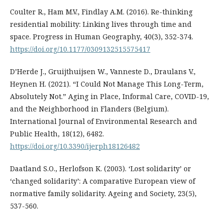
Coulter R., Ham M.V., Findlay A.M. (2016). Re-thinking
residential mobility: Linking lives through time and
space. Progress in Human Geography, 40(3), 352-374.
https://doi.org/10.1177/0309132515575417
D’Herde J., Gruijthuijsen W., Vanneste D., Draulans V.,
Heynen H. (2021). “I Could Not Manage This Long-Term,
Absolutely Not.” Aging in Place, Informal Care, COVID-19,
and the Neighborhood in Flanders (Belgium).
International Journal of Environmental Research and
Public Health, 18(12), 6482.
https://doi.org/10.3390/ijerph18126482
Daatland S.O., Herlofson K. (2003). ‘Lost solidarity’ or
‘changed solidarity’: A comparative European view of
normative family solidarity. Ageing and Society, 23(5),
537-560.