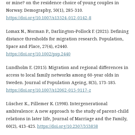
or mine? on the residence choice of young couples in
Norway. Demography, 50(1), 285-310.
https://doi.org/10.1007/s13524-012-0142-8
Lomax N., Norman P., Darlington‐Pollock F. (2021). Defining
distance thresholds for migration research. Population,
Space and Place, 27(4), e2440.
https://doi.org/10.1002/psp.2440
Lundholm E. (2015). Migration and regional differences in
access to local family networks among 60-year olds in
Sweden. Journal of Population Ageing, 8(3), 173-185.
https://doi.org/10.1007/s12062-015-9117-z
Lüscher K., Pillemer K. (1998). Intergenerational
ambivalence: A new approach to the study of parent-child
relations in later life, Journal of Marriage and the Family,
60(2), 413-425.
https://doi.org/10.2307/353858