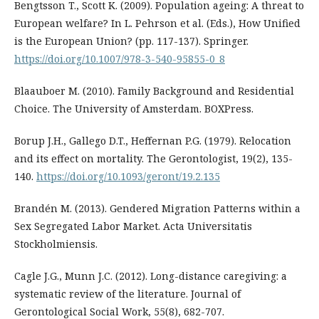
Bengtsson T., Scott K. (2009). Population ageing: A threat to
European welfare? In L. Pehrson et al. (Eds.), How Unified
is the European Union? (pp. 117-137). Springer.
https://doi.org/10.1007/978-3-540-95855-0_8
Blaauboer M. (2010). Family Background and Residential
Choice. The University of Amsterdam. BOXPress.
Borup J.H., Gallego D.T., Heffernan P.G. (1979). Relocation
and its effect on mortality. The Gerontologist, 19(2), 135-
140.
https://doi.org/10.1093/geront/19.2.135
Brandén M. (2013). Gendered Migration Patterns within a
Sex Segregated Labor Market. Acta Universitatis
Stockholmiensis.
Cagle J.G., Munn J.C. (2012). Long-distance caregiving: a
systematic review of the literature. Journal of
Gerontological Social Work, 55(8), 682-707.