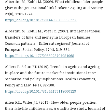
Albertini M., Kohli M. (2009). What childless older people
give: Is the generational link broken? Ageing and Society,
29(8), 1261-1274.
https://doi.org/10.1017/S0144686X0999033X
Albertini M., Kohli M., Vogel C. (2007). Intergenerational
transfers of time and money in European families:
Common patterns—Different regimes? Journal of
European Social Policy, 17(4), 319–334.
https://doi.org/10.1177/0958928707081068
Alders P., Schut F.T. (2019). Trends in ageing and ageing-
in-place and the future market for institutional care:
Scenarios and policy implications. Health Economics,
Policy and Law, 14(1), 82-100.
https://doi.org/10.1017/S1744133118000129
Allen R.E., Wiles J.L. (2013). How older people position
their late‐life childlessness: A qualitative study. Journal of