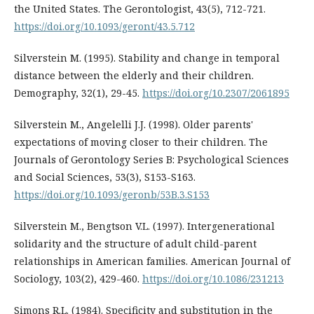
the United States. The Gerontologist, 43(5), 712-721.
https://doi.org/10.1093/geront/43.5.712
Silverstein M. (1995). Stability and change in temporal
distance between the elderly and their children.
Demography, 32(1), 29-45.
https://doi.org/10.2307/2061895
Silverstein M., Angelelli J.J. (1998). Older parents'
expectations of moving closer to their children. The
Journals of Gerontology Series B: Psychological Sciences
and Social Sciences, 53(3), S153-S163.
https://doi.org/10.1093/geronb/53B.3.S153
Silverstein M., Bengtson V.L. (1997). Intergenerational
solidarity and the structure of adult child-parent
relationships in American families. American Journal of
Sociology, 103(2), 429-460.
https://doi.org/10.1086/231213
Simons R.L. (1984). Specificity and substitution in the