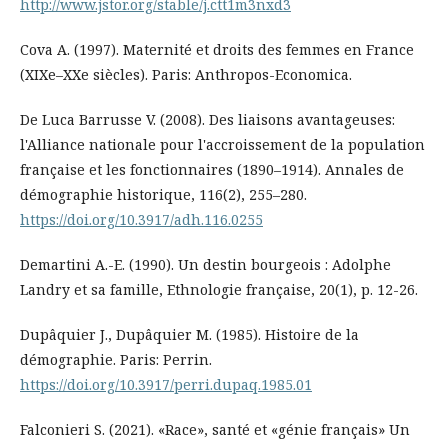
http://www.jstor.org/stable/j.ctt1m3nxd3
Cova A. (1997). Maternité et droits des femmes en France
(XIXe–XXe siècles). Paris: Anthropos-Economica.
De Luca Barrusse V. (2008). Des liaisons avantageuses:
l'Alliance nationale pour l'accroissement de la population
française et les fonctionnaires (1890–1914). Annales de
démographie historique, 116(2), 255–280.
https://doi.org/10.3917/adh.116.0255
Demartini A.-E. (1990). Un destin bourgeois : Adolphe
Landry et sa famille, Ethnologie française, 20(1), p. 12-26.
Dupâquier J., Dupâquier M. (1985). Histoire de la
démographie. Paris: Perrin.
https://doi.org/10.3917/perri.dupaq.1985.01
Falconieri S. (2021). «Race», santé et «génie français» Un