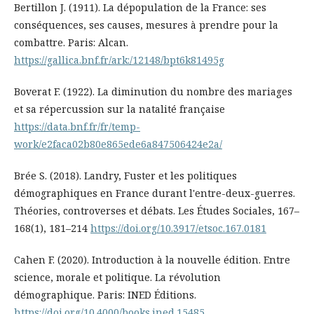
Bertillon J. (1911). La dépopulation de la France: ses
conséquences, ses causes, mesures à prendre pour la
combattre. Paris: Alcan.
https://gallica.bnf.fr/ark:/12148/bpt6k81495g
Boverat F. (1922). La diminution du nombre des mariages
et sa répercussion sur la natalité française
https://data.bnf.fr/fr/temp-
work/e2faca02b80e865ede6a847506424e2a/
Brée S. (2018). Landry, Fuster et les politiques
démographiques en France durant l'entre-deux-guerres.
Théories, controverses et débats. Les Études Sociales, 167–
168(1), 181–214
https://doi.org/10.3917/etsoc.167.0181
Cahen F. (2020). Introduction à la nouvelle édition. Entre
science, morale et politique. La révolution
démographique. Paris: INED Éditions.
https://doi.org/10.4000/books.ined.15485
.