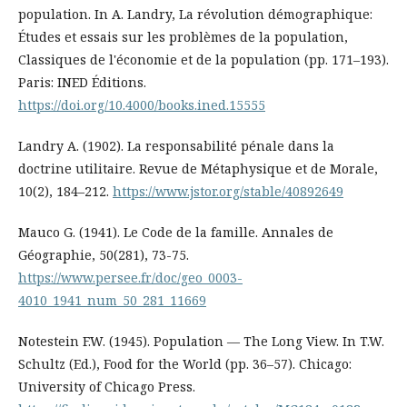
population. In A. Landry, La révolution démographique:
Études et essais sur les problèmes de la population,
Classiques de l'économie et de la population (pp. 171–193).
Paris: INED Éditions.
https://doi.org/10.4000/books.ined.15555
Landry A. (1902). La responsabilité pénale dans la
doctrine utilitaire. Revue de Métaphysique et de Morale,
10(2), 184–212.
https://www.jstor.org/stable/40892649
Mauco G. (1941). Le Code de la famille. Annales de
Géographie, 50(281), 73-75.
https://www.persee.fr/doc/geo_0003-
4010_1941_num_50_281_11669
Notestein F.W. (1945). Population — The Long View. In T.W.
Schultz (Ed.), Food for the World (pp. 36–57). Chicago:
University of Chicago Press.