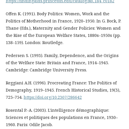
https://findingaids.princeton.edu/catalog/MC184_c0182
Offen K. (1991). Body Politics: Women, Work and the
Politics of Motherhood in France, 1920–1950. In G. Bock, P.
Thane (Eds.), Maternity and Gender Policies: Women and
the Rise of the European Welfare States, 1880s–1950s (pp.
138–159). London: Routledge.
Pedersen S. (1993). Family, Dependence, and the Origins
of the Welfare State: Britain and France, 1914–1945.
Cambridge: Cambridge University Press.
Reggiani A.H. (1996). Procreating France: The Politics of
Demography, 1919–1945. French Historical Studies, 19(3),
725–754.
https://doi.org/10.2307/286642
Rosental P.-A. (2003). L'intelligence démographique:
Sciences et politiques des populations en France, 1930–
1960. Paris: Odile Jacob.