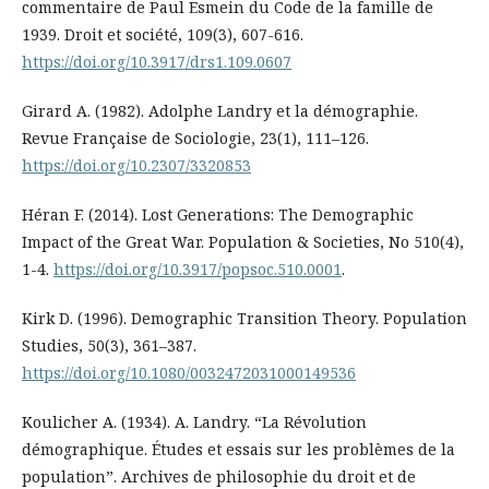
commentaire de Paul Esmein du Code de la famille de
1939. Droit et société, 109(3), 607-616.
https://doi.org/10.3917/drs1.109.0607
Girard A. (1982). Adolphe Landry et la démographie.
Revue Française de Sociologie, 23(1), 111–126.
https://doi.org/10.2307/3320853
Héran F. (2014). Lost Generations: The Demographic
Impact of the Great War. Population & Societies, No 510(4),
1-4.
https://doi.org/10.3917/popsoc.510.0001
.
Kirk D. (1996). Demographic Transition Theory. Population
Studies, 50(3), 361–387.
https://doi.org/10.1080/0032472031000149536
Koulicher А. (1934). A. Landry. “La Révolution
démographique. Études et essais sur les problèmes de la
population”. Archives de philosophie du droit et de