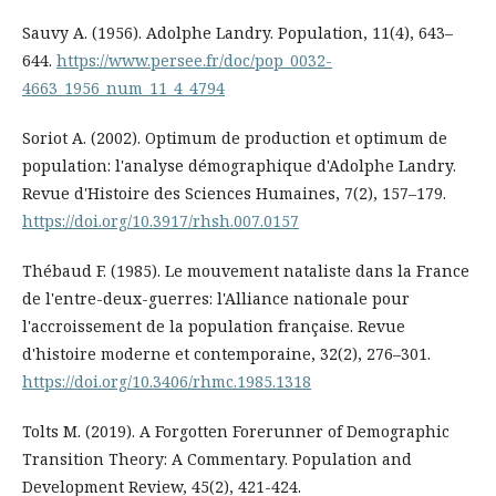
Sauvy A. (1956). Adolphe Landry. Population, 11(4), 643–
644.
https://www.persee.fr/doc/pop_0032-
4663_1956_num_11_4_4794
Soriot A. (2002). Optimum de production et optimum de
population: l'analyse démographique d'Adolphe Landry.
Revue d'Histoire des Sciences Humaines, 7(2), 157–179.
https://doi.org/10.3917/rhsh.007.0157
Thébaud F. (1985). Le mouvement nataliste dans la France
de l'entre-deux-guerres: l'Alliance nationale pour
l'accroissement de la population française. Revue
d'histoire moderne et contemporaine, 32(2), 276–301.
https://doi.org/10.3406/rhmc.1985.1318
Tolts M. (2019). A Forgotten Forerunner of Demographic
Transition Theory: A Commentary. Population and
Development Review, 45(2), 421-424.