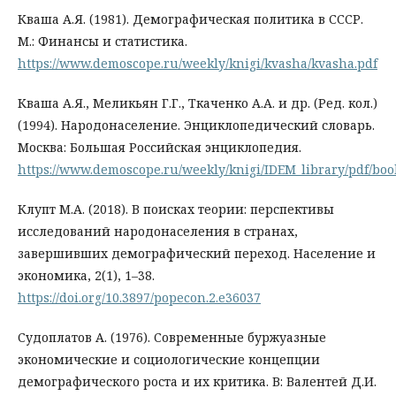
Кваша А.Я. (1981). Демографическая политика в СССР.
М.: Финансы и статистика.
https://www.demoscope.ru/weekly/knigi/kvasha/kvasha.pdf
Кваша А.Я., Меликьян Г.Г., Ткаченко А.А. и др. (Ред. кол.)
(1994). Народонаселение. Энциклопедический словарь.
Москва: Большая Российская энциклопедия.
https://www.demoscope.ru/weekly/knigi/IDEM_library/pdf/boo
Клупт М.А. (2018). В поисках теории: перспективы
исследований народонаселения в странах,
завершивших демографический переход. Население и
экономика, 2(1), 1–38.
https://doi.org/10.3897/popecon.2.e36037
Судоплатов А. (1976). Современные буржуазные
экономические и социологические концепции
демографического роста и их критика. В: Валентей Д.И.