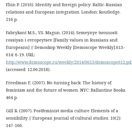
Ehin P. (2016). Identity and foreign policy: Baltic-Russian
relations and European integration. London: Routledge.
216 p.
Fabrykant M.S., V.S. Magun. (2014). Semeynye tsennosti
rossiyan i evropeytsev [Family values in Russians and
Europeans] // Demoskop Weekly [Demoscope Weekly].613-
614: 6-19. URL:
http://www.demoscope.ru/weekly/2014/0613/demoscope613.pd
(accessed: 12.06.2018).
Freedman E. (2007). No turning back: The history of
feminism and the future of women. NYC: Ballantine Books.
464 p.
Gill R. (2007). Postfeminist media culture Elements of a
sensibility // European journal of cultural studies. 10(2):
147-166.