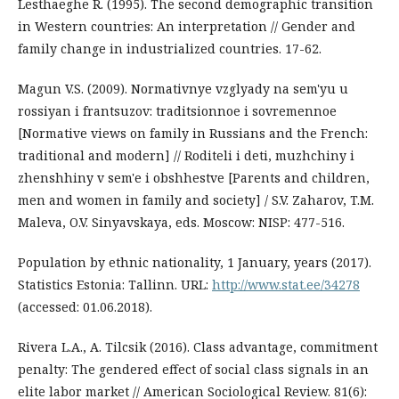
Lesthaeghe R. (1995). The second demographic transition
in Western countries: An interpretation // Gender and
family change in industrialized countries. 17-62.
Magun V.S. (2009). Normativnye vzglyady na sem'yu u
rossiyan i frantsuzov: traditsionnoe i sovremennoe
[Normative views on family in Russians and the French:
traditional and modern] // Roditeli i deti, muzhchiny i
zhenshhiny v sem'e i obshhestve [Parents and children,
men and women in family and society] / S.V. Zaharov, T.M.
Maleva, O.V. Sinyavskaya, eds. Moscow: NISP: 477-516.
Population by ethnic nationality, 1 January, years (2017).
Statistics Estonia: Tallinn. URL:
http://www.stat.ee/34278
(accessed: 01.06.2018).
Rivera L.A., A. Tilcsik (2016). Class advantage, commitment
penalty: The gendered effect of social class signals in an
elite labor market // American Sociological Review. 81(6):