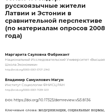
русскоязычные жители
Латвии и Эстонии в
сравнительной перспективе
(по материалам опросов 2008
года)
Маргарита Сауловна Фабрикант
Национальный Исследовательский Университет «Высшая
Школа Экономики»
http://orcid.org/0000-0001-5707-2943
Владимир Самуилович Магун
Институт Социологии ФНИСЦ РАН
http://orcid.org/0000-0001-7039-1201
https://doi.org/10.17323/demreview.v5i3.8136
DOI:
модернизация, социальные нормы,
Ключевые слова: