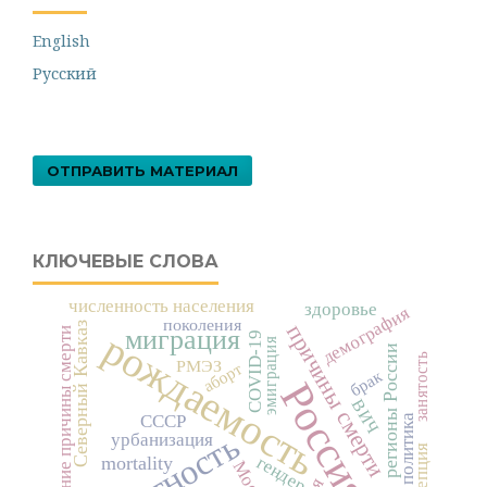
English
Русский
ОТПРАВИТЬ МАТЕРИАЛ
КЛЮЧЕВЫЕ СЛОВА
численность населения
здоровье
демография
поколения
причины смерти
Северный Кавказ
миграция
внешние причины смерти
рождаемость
COVID-19
эмиграция
регионы России
занятость
РМЭЗ
аборт
брак
Россия
ВИЧ
СССР
смертность
урбанизация
гендер
mortality