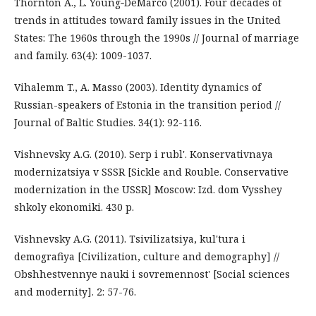
Thornton A., L. Young‐DeMarco (2001). Four decades of
trends in attitudes toward family issues in the United
States: The 1960s through the 1990s // Journal of marriage
and family. 63(4): 1009-1037.
Vihalemm T., A. Masso (2003). Identity dynamics of
Russian-speakers of Estonia in the transition period //
Journal of Baltic Studies. 34(1): 92-116.
Vishnevsky A.G. (2010). Serp i rubl'. Konservativnaya
modernizatsiya v SSSR [Sickle and Rouble. Conservative
modernization in the USSR] Moscow: Izd. dom Vysshey
shkoly ekonomiki. 430 p.
Vishnevsky A.G. (2011). Tsivilizatsiya, kul'tura i
demografiya [Civilization, culture and demography] //
Obshhestvennye nauki i sovremennost' [Social sciences
and modernity]. 2: 57-76.