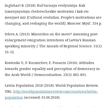
Inglehart R. (2018). Kul'turnaya evolyutsiya. Kak
izmenyayutsya chelovecheskie motivatsii i kak eto
menyaet mir [Cultural evolution. People’s motivations are
changing, and reshaping the world]. Moscow: Mysl'. 334 p.
Ivlevs A. (2013). Minorities on the move? Assessing post-
enlargement emigration intentions of Latvia’s Russian
speaking minority // The Annals of Regional Science. 51(1):
33-52.
Kostenko V., P. Kuzmichev, E. Ponarin (2016). Attitudes
towards gender equality and perception of democracy in
the Arab World // Democratization. 23(5): 862-891.
Latvia Population 2018 (2018). World Population Review.
URL:
http://worldpopulationreview.com/countries/latvia-
population
(accessed: 01.06.2018).