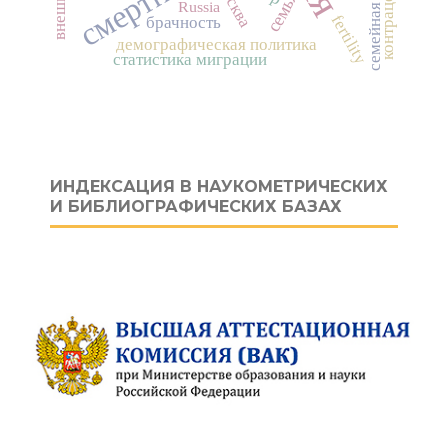
семейная политика
контрацепция
Москва
семья
Russia
fertility
брачность
демографическая политика
статистика миграции
ИНДЕКСАЦИЯ В НАУКОМЕТРИЧЕСКИХ
И БИБЛИОГРАФИЧЕСКИХ БАЗАХ