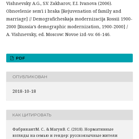
Vishnevsky A.G., S.V. Zakharov, E.I. Ivanova (2006).
Obnovlenie sem'i i braka [Rejuvenation of family and
marriage] // Demograficheskaja modernizacija Rossii 1900-
2000 [Russia’s demographic modernization, 1900-2000] /
A. Vishnevsky, ed. Moscow: Novoe izd-vo: 66-146.
PDF
ОПУБЛИКОВАН
2018-10-18
КАК ЦИТИРОВАТЬ
ФабрикантМ. С., & МагунВ. С. (2018). Нормативные
взгляды на семью и гендер: русскоязычные жители