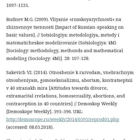
1097-1131.
Rudnev M.G. (2009). Vliyanie «russkoyazychnosti» na
zhiznennye tsennosti [Impact of Russian-speaking on
basic values]. // Sotsiologiya: metodologiya, metody i
matematicheskoe modelirovanie (Sotsiologiya: 4M)
[Sociology: methodology, methonds and mathematical
modeling (Sociology: 4M)]. 28: 107-128.
Sakevich V.I. (2014). Otnoshenie k razvodam, vnebrachnym
otnosheniyam, gomoseksualizmu, abortam, kontratseptsii
v 40 stranakh mira [Attitudes towards divorce,
extramarital rrelations, homosezuality, abortions, and
contraception in 40 countries] // Demoskop Weekly
[Demoskope Weekly]. 595–596. URL:
http://demoscope.ru/weekly/2014/0595/reprod01.php
(accessed: 08.05.2018).