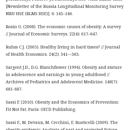
[Newsletter of the Russia Longitudinal Monitoring Survey
NRU HSE (RLMS HSE)]. 6: 143–146.
Rosin O. (2008). The economic causes of obesity: A survey
// Journal of Economic Surveys. 22(4): 617–647.
Ruhm C.J. (2005). Healthy living in hard times? // Journal
of Health Economics. 24(2): 341—363.
Sargent J.D., D.G. Blanchflower (1994). Obesity and stature
in adolescence and earnings in young adulthood //
Archives of Pediatrics and Adolescent Medicine. 148(7):
681-687.
Sassi F. (2010). Obesity and the Economics of Prevention:
Fit Not Fat. Paris: OECD Publishing.
Sassi F., M. Devaux, M. Cecchini, E. Rusticelli (2009). The
obesity epidemic: Analysis of past and projected future