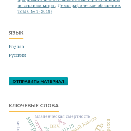
по странам мира
,
Демографическое обозрение:
Том 6 № 1 (2019)
ЯЗЫК
English
Русский
ОТПРАВИТЬ МАТЕРИАЛ
КЛЮЧЕВЫЕ СЛОВА
младенческая смертность
миграция
Северный Кавказ
брак
курение
COVID-19
ВИЧ