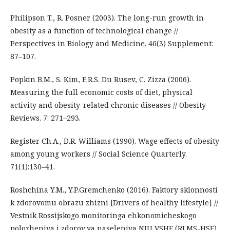
Philipson T., R. Posner (2003). The long-run growth in
obesity as a function of technological change //
Perspectives in Biology and Medicine. 46(3) Supplement:
87–107.
Popkin B.M., S. Kim, E.R.S. Du Rusev, C. Zizza (2006).
Measuring the full economic costs of diet, physical
activity and obesity-related chronic diseases // Obesity
Reviews. 7: 271–293.
Register Ch.A., D.R. Williams (1990). Wage effects of obesity
among young workers // Social Science Quarterly.
71(1):130–41.
Roshchina Y.M., Y.P.Gremchenko (2016). Faktory sklonnosti
k zdorovomu obrazu zhizni [Drivers of healthy lifestyle] //
Vestnik Rossijskogo monitoringa ehkonomicheskogo
polozheniya i zdorov'ya naseleniya NIU VSHE (RLMS-HSE)