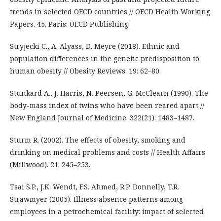
trends in selected OECD countries // OECD Health Working
Papers. 45. Paris: OECD Publishing.
Stryjecki С., A. Alyass, D. Meyre (2018). Ethnic and
population differences in the genetic predisposition to
human obesity // Obesity Reviews. 19: 62–80.
Stunkard A., J. Harris, N. Peersen, G. McClearn (1990). The
body-mass index of twins who have been reared apart //
New England Journal of Medicine. 322(21): 1483–1487.
Sturm R. (2002). The effects of obesity, smoking and
drinking on medical problems and costs // Health Affairs
(Millwood). 21: 245–253.
Tsai S.P., J.K. Wendt, F.S. Ahmed, R.P. Donnelly, T.R.
Strawmyer (2005). Illness absence patterns among
employees in a petrochemical facility: impact of selected