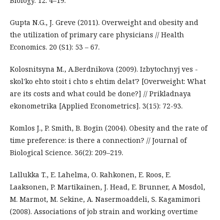
Biology. 12: 4–19.
Gupta N.G., J. Greve (2011). Overweight and obesity and
the utilization of primary care physicians // Health
Economics. 20 (S1): 53 – 67.
Kolosnitsyna M., A.Berdnikova (2009). Izbytochnyj ves -
skol'ko ehto stoit i chto s ehtim delat'? [Overweight: What
are its costs and what could be done?] // Prikladnaya
ekonometrika [Applied Econometrics]. 3(15): 72-93.
Komlos J., P. Smith, B. Bogin (2004). Obesity and the rate of
time preference: is there a connection? // Journal of
Biological Science. 36(2): 209–219.
Lallukka T., E. Lahelma, O. Rahkonen, E. Roos, E.
Laaksonen, P. Martikainen, J. Head, E. Brunner, A Mosdol,
M. Marmot, M. Sekine, A. Nasermoaddeli, S. Kagamimori
(2008). Associations of job strain and working overtime