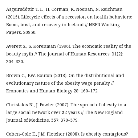
Ásgeirsdóttir T. L., H. Corman, K. Noonan, N. Reichman
(2015). Lifecycle effects of a recession on health behaviors:
Boom, bust, and recovery in Iceland // NBER Working
Papers. 20950.
Averett S., S. Korenman (1996). The economic reality of the
beauty myth // The Journal of Human Resources. 31(2):
304–330.
Brown C., P.W. Routon (2018). On the distributional and
evolutionary nature of the obesity wage penalty //
Economics and Human Biology 28: 160–172.
Christakis N., J. Fowler (2007). The spread of obesity in a
large social network over 32 years // The New England
Journal of Medicine. 357: 370–379.
Cohen-Cole E., J.M. Fletcher (2008). Is obesity contagious?