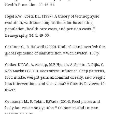
Health Promotion. 20: 45–51.
Fogel R.W., Costa D.L. (1997). A theory of technophysio
evolution, with some implications for forecasting
population, health care costs, and pension costs. //
Demography. 34. 1: 49–66.
Gardner G., B. Halweil (2000). Underfed and overfed: the
global epidemic of malnutrition // Worldwatch. 150 p.
Geiker N.R.W., A. Astrup, M.F. Hjorth, A. Sjödin, L. Pijls, C.
Rob Markus (2018). Does stress influence sleep patterns,
food intake, weight gain, abdominal obesity, and weight
loss interventions and vice versa? // Obesity Reviews. 19:
81–97.
Grossman M., E. Tekin, R.Wada (2014). Food prices and
body fatness among youths // Economics and Human