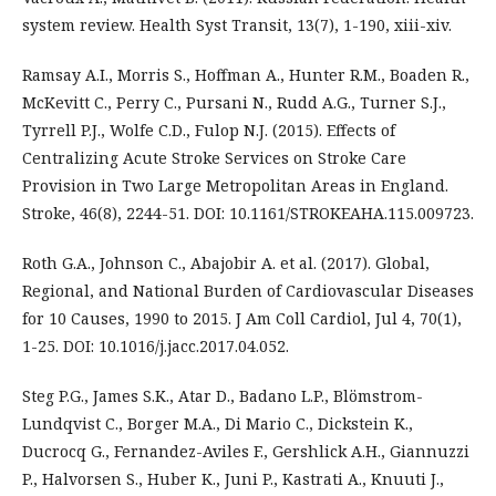
system review. Health Syst Transit, 13(7), 1-190, xiii-xiv.
Ramsay A.I., Morris S., Hoffman A., Hunter R.M., Boaden R.,
McKevitt C., Perry C., Pursani N., Rudd A.G., Turner S.J.,
Tyrrell P.J., Wolfe C.D., Fulop N.J. (2015). Effects of
Centralizing Acute Stroke Services on Stroke Care
Provision in Two Large Metropolitan Areas in England.
Stroke, 46(8), 2244-51. DOI: 10.1161/STROKEAHA.115.009723.
Roth G.A., Johnson C., Abajobir A. et al. (2017). Global,
Regional, and National Burden of Cardiovascular Diseases
for 10 Causes, 1990 to 2015. J Am Coll Cardiol, Jul 4, 70(1),
1-25. DOI: 10.1016/j.jacc.2017.04.052.
Steg P.G., James S.K., Atar D., Badano L.P., Blömstrom-
Lundqvist C., Borger M.A., Di Mario C., Dickstein K.,
Ducrocq G., Fernandez-Aviles F., Gershlick A.H., Giannuzzi
P., Halvorsen S., Huber K., Juni P., Kastrati A., Knuuti J.,