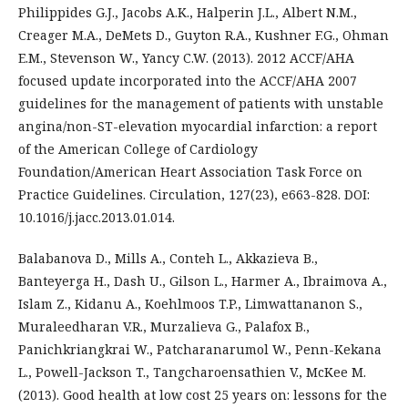
Philippides G.J., Jacobs A.K., Halperin J.L., Albert N.M.,
Creager M.A., DeMets D., Guyton R.A., Kushner F.G., Ohman
E.M., Stevenson W., Yancy C.W. (2013). 2012 ACCF/AHA
focused update incorporated into the ACCF/AHA 2007
guidelines for the management of patients with unstable
angina/non-ST-elevation myocardial infarction: a report
of the American College of Cardiology
Foundation/American Heart Association Task Force on
Practice Guidelines. Circulation, 127(23), e663-828. DOI:
10.1016/j.jacc.2013.01.014.
Balabanova D., Mills A., Conteh L., Akkazieva B.,
Banteyerga H., Dash U., Gilson L., Harmer A., Ibraimova A.,
Islam Z., Kidanu A., Koehlmoos T.P., Limwattananon S.,
Muraleedharan V.R., Murzalieva G., Palafox B.,
Panichkriangkrai W., Patcharanarumol W., Penn-Kekana
L., Powell-Jackson T., Tangcharoensathien V., McKee M.
(2013). Good health at low cost 25 years on: lessons for the