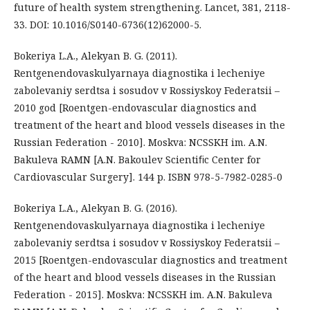
future of health system strengthening. Lancet, 381, 2118-
33. DOI: 10.1016/S0140-6736(12)62000-5.
Bokeriya L.A., Alekyan B. G. (2011).
Rentgenendovaskulyarnaya diagnostika i lecheniye
zabolevaniy serdtsa i sosudov v Rossiyskoy Federatsii –
2010 god [Roentgen-endovascular diagnostics and
treatment of the heart and blood vessels diseases in the
Russian Federation - 2010]. Moskva: NCSSKH im. A.N.
Bakuleva RAMN [A.N. Bakoulev Scientiﬁc Center for
Cardiovascular Surgery]. 144 p. ISBN 978-5-7982-0285-0
Bokeriya L.A., Alekyan B. G. (2016).
Rentgenendovaskulyarnaya diagnostika i lecheniye
zabolevaniy serdtsa i sosudov v Rossiyskoy Federatsii –
2015 [Roentgen-endovascular diagnostics and treatment
of the heart and blood vessels diseases in the Russian
Federation - 2015]. Moskva: NCSSKH im. A.N. Bakuleva