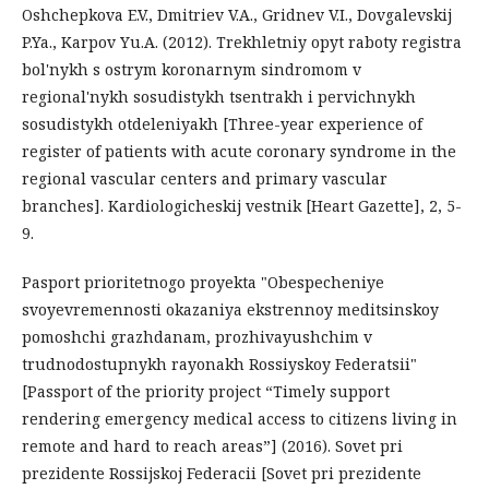
Oshchepkova E.V., Dmitriev V.A., Gridnev V.I., Dovgalevskij
P.Ya., Karpov Yu.A. (2012). Trekhletniy opyt raboty registra
bol'nykh s ostrym koronarnym sindromom v
regional'nykh sosudistykh tsentrakh i pervichnykh
sosudistykh otdeleniyakh [Three-year experience of
register of patients with acute coronary syndrome in the
regional vascular centers and primary vascular
branches]. Kardiologicheskij vestnik [Heart Gazette], 2, 5-
9.
Pasport prioritetnogo proyekta "Obespecheniye
svoyevremennosti okazaniya ekstrennoy meditsinskoy
pomoshchi grazhdanam, prozhivayushchim v
trudnodostupnykh rayonakh Rossiyskoy Federatsii"
[Passport of the priority project “Timely support
rendering emergency medical access to citizens living in
remote and hard to reach areas”] (2016). Sovet pri
prezidente Rossijskoj Federacii [Sovet pri prezidente