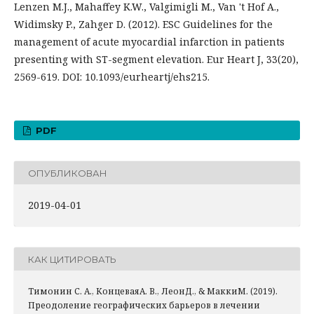
Lenzen M.J., Mahaffey K.W., Valgimigli M., Van 't Hof A.,
Widimsky P., Zahger D. (2012). ESC Guidelines for the
management of acute myocardial infarction in patients
presenting with ST-segment elevation. Eur Heart J, 33(20),
2569-619. DOI: 10.1093/eurheartj/ehs215.
PDF
ОПУБЛИКОВАН
2019-04-01
КАК ЦИТИРОВАТЬ
Тимонин С. А., КонцеваяА. В., ЛеонД., & МаккиМ. (2019).
Преодоление географических барьеров в лечении