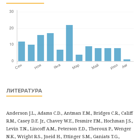
ЛИТЕРАТУРА
Anderson J.L., Adams C.D., Antman E.M., Bridges C.R., Califf
R.M., Casey D.E. Jr., Chavey W.E., Fesmire F.M., Hochman J.S.,
Levin T.N., Lincoff A.M., Peterson E.D., Theroux P., Wenger
N.K., Wright R.S., Jneid H., Ettinger S.M., Ganiats T.G.,