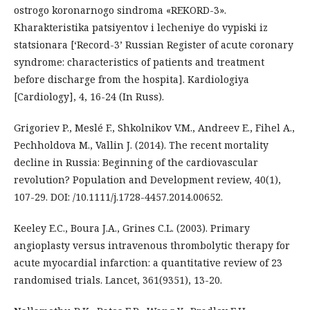
ostrogo koronarnogo sindroma «REKORD-3».
Kharakteristika patsiyentov i lecheniye do vypiski iz
statsionara [‘Record-3’ Russian Register of acute coronary
syndrome: characteristics of patients and treatment
before discharge from the hospita]. Kardiologiya
[Cardiology], 4, 16-24 (In Russ).
Grigoriev P., Meslé F., Shkolnikov V.M., Andreev E., Fihel A.,
Pechholdova M., Vallin J. (2014). The recent mortality
decline in Russia: Beginning of the cardiovascular
revolution? Population and Development review, 40(1),
107-29. DOI: /10.1111/j.1728-4457.2014.00652.
Keeley E.C., Boura J.A., Grines C.L. (2003). Primary
angioplasty versus intravenous thrombolytic therapy for
acute myocardial infarction: a quantitative review of 23
randomised trials. Lancet, 361(9351), 13-20.