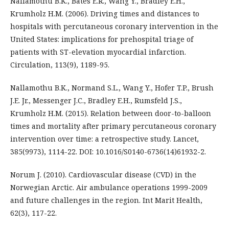
Nallamothu B.K., Bates E.R., Wang Y., Bradley E.H.,
Krumholz H.M. (2006). Driving times and distances to
hospitals with percutaneous coronary intervention in the
United States: implications for prehospital triage of
patients with ST-elevation myocardial infarction.
Circulation, 113(9), 1189-95.
Nallamothu B.K., Normand S.L., Wang Y., Hofer T.P., Brush
J.E. Jr., Messenger J.C., Bradley E.H., Rumsfeld J.S.,
Krumholz H.M. (2015). Relation between door-to-balloon
times and mortality after primary percutaneous coronary
intervention over time: a retrospective study. Lancet,
385(9973), 1114-22. DOI: 10.1016/S0140-6736(14)61932-2.
Norum J. (2010). Cardiovascular disease (CVD) in the
Norwegian Arctic. Air ambulance operations 1999-2009
and future challenges in the region. Int Marit Health,
62(3), 117-22.