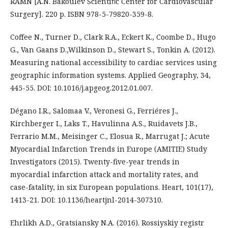
RAMN [A.N. Bakoulev Scientiﬁc Center for Cardiovascular
Surgery]. 220 p. ISBN 978-5-79820-359-8.
Coffee N., Turner D., Clark R.A., Eckert K., Coombe D., Hugo
G., Van Gaans D.,Wilkinson D., Stewart S., Tonkin A. (2012).
Measuring national accessibility to cardiac services using
geographic information systems. Applied Geography, 34,
445-55. DOI: 10.1016/j.apgeog.2012.01.007.
Dégano I.R., Salomaa V., Veronesi G., Ferriéres J.,
Kirchberger I., Laks T., Havulinna A.S., Ruidavets J.B.,
Ferrario M.M., Meisinger C., Elosua R., Marrugat J.; Acute
Myocardial Infarction Trends in Europe (AMITIE) Study
Investigators (2015). Twenty-five-year trends in
myocardial infarction attack and mortality rates, and
case-fatality, in six European populations. Heart, 101(17),
1413-21. DOI: 10.1136/heartjnl-2014-307310.
Ehrlikh A.D., Gratsiansky N.A. (2016). Rossiyskiy registr