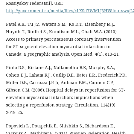
Rossiyskoy Federatsii]. URL:
http://government.ru/media/files/xLXSd7WMLJ3HV8fmuvwxjLZ
Patel A.B., Tu J.V., Waters N.M., Ko D.T., Eisenberg M.J.,
Huynh T., Rinfret S., Knudtson M.L., Ghali W.A. (2010).
Access to primary percutaneous coronary intervention
for ST-segment elevation myocardial infarction in
Canada: a geographic analysis. Open Med, 4(1), e13-21.
Pinto D.S., Kirtane A.J., Nallamothu B.K, Murphy S.A.,
Cohen D.J., Laham R.J., Cutlip D.E., Bates E.R., Frederick P.D.,
Miller D.P., Carrozza J.P. Jr, Antman E.M., Cannon C.P.,
Gibson C.M. (2006). Hospital delays in reperfusion for ST-
elevation myocardial infarction: implications when
selecting a reperfusion strategy. Circulation, 114(19),
2019-25.
Popovich L., Potapchik E., Shishkin S., Richardson E.,
Vacroux A., Mathivet B. (2011). Russian Federation. Health