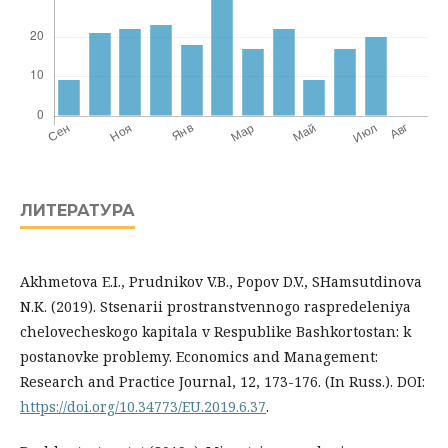
ЛИТЕРАТУРА
Akhmetova E.I., Prudnikov V.B., Popov D.V., SHamsutdinova
N.K. (2019). Stsenarii prostranstvennogo raspredeleniya
chelovecheskogo kapitala v Respublike Bashkortostan: k
postanovke problemy. Economics and Management:
Research and Practice Journal, 12, 173-176. (In Russ.). DOI:
https://doi.org/10.34773/EU.2019.6.37
.