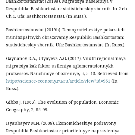
Bashkortostanstat (2019a). Migratsiya naseleniya v
Respublike Bashkortostan: statisticheskiy sbornik. In 2 ch.
Ch.1. Ufa: Bashkortostanstat. (In Russ.).
Bashkortostanstat (2019b). Demograficheskiye pokazateli
munitsipal'nykh obrazovaniy Respubliki Bashkortostan:
statisticheskiy sbornik. Ufa: Bashkortostanstat. (In Russ.).
Gaynanov D.A., Ulyayeva A.G. (2017). Vnutriregional’naya
migratsiya kak faktor usileniya aglomeratsionnykh
protsessov. Nauchnoye obozreniye, 5, 5-13. Retrieved from
https://science-economy.ru/ru/article/view?id=961
(In
Russ.).
Gibbs J. (1963). The evolution of population. Economic
Geography, 2, 85-99.
Isyanbayev M.N. (2008). Ekonomicheskiye podrayony
Respubliki Bashkortostan: prioritetnyye napravleniya