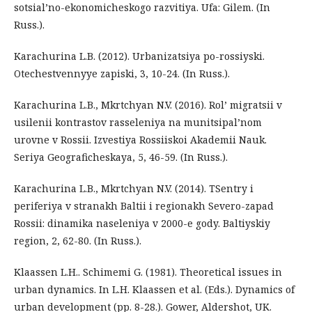
sotsial’no-ekonomicheskogo razvitiya. Ufa: Gilem. (In
Russ.).
Karachurina L.B. (2012). Urbanizatsiya po-rossiyski.
Otechestvennyye zapiski, 3, 10-24. (In Russ.).
Karachurina L.B., Mkrtchyan N.V. (2016). Rol’ migratsii v
usilenii kontrastov rasseleniya na munitsipal’nom
urovne v Rossii. Izvestiya Rossiiskoi Akademii Nauk.
Seriya Geograficheskaya, 5, 46-59. (In Russ.).
Karachurina L.B., Mkrtchyan N.V. (2014). TSentry i
periferiya v stranakh Baltii i regionakh Severo-zapad
Rossii: dinamika naseleniya v 2000-e gody. Baltiyskiy
region, 2, 62-80. (In Russ.).
Klaassen L.H.. Schimemi G. (1981). Theoretical issues in
urban dynamics. In L.H. Klaassen et al. (Eds.). Dynamics of
urban development (pp. 8-28.). Gower, Aldershot, UK.