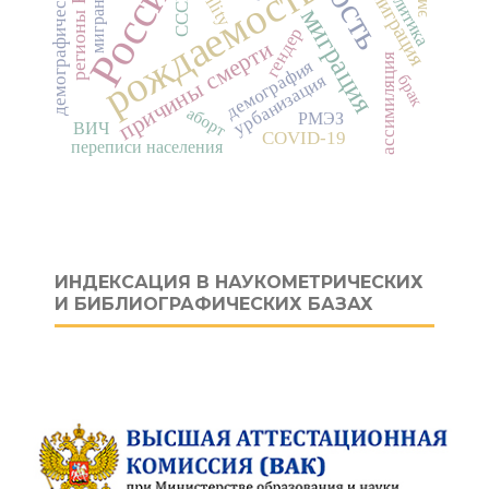
демографическая политика
регионы России
Россия
рождаемость
мигранты
СССР
миграция
гендер
причины смерти
ассимиляция
демография
урбанизация
брак
аборт
РМЭЗ
ВИЧ
COVID-19
переписи населения
ИНДЕКСАЦИЯ В НАУКОМЕТРИЧЕСКИХ
И БИБЛИОГРАФИЧЕСКИХ БАЗАХ