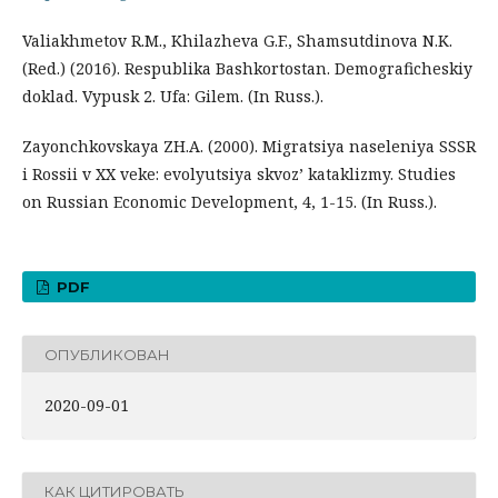
Valiakhmetov R.M., Khilazheva G.F., Shamsutdinova N.K.
(Red.) (2016). Respublika Bashkortostan. Demograficheskiy
doklad. Vypusk 2. Ufa: Gilem. (In Russ.).
Zayonchkovskaya ZH.A. (2000). Migratsiya naseleniya SSSR
i Rossii v XX veke: evolyutsiya skvoz’ kataklizmy. Studies
on Russian Economic Development, 4, 1-15. (In Russ.).
PDF
ОПУБЛИКОВАН
2020-09-01
КАК ЦИТИРОВАТЬ