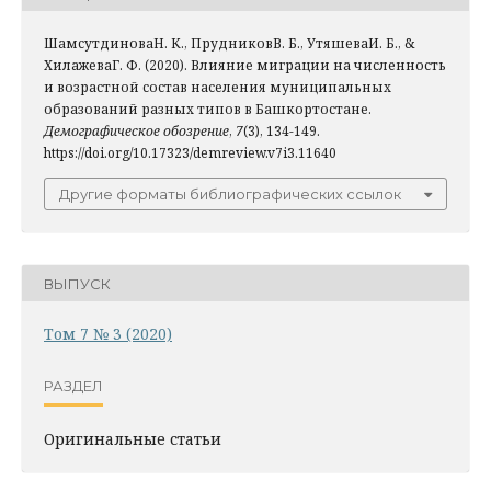
ШамсутдиноваН. К., ПрудниковВ. Б., УтяшеваИ. Б., &
ХилажеваГ. Ф. (2020). Влияние миграции на численность
и возрастной состав населения муниципальных
образований разных типов в Башкортостане.
Демографическое обозрение
,
7
(3), 134-149.
https://doi.org/10.17323/demreview.v7i3.11640
Другие форматы библиографических ссылок
ВЫПУСК
Том 7 № 3 (2020)
РАЗДЕЛ
Оригинальные статьи