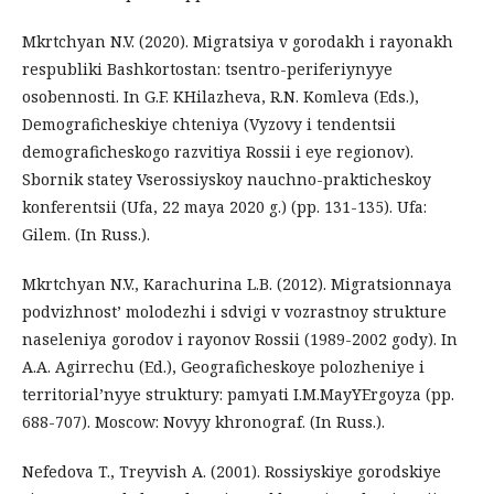
Mkrtchyan N.V. (2020). Migratsiya v gorodakh i rayonakh
respubliki Bashkortostan: tsentro-periferiynyye
osobennosti. In G.F. KHilazheva, R.N. Komleva (Eds.),
Demograficheskiye chteniya (Vyzovy i tendentsii
demograficheskogo razvitiya Rossii i eye regionov).
Sbornik statey Vserossiyskoy nauchno-prakticheskoy
konferentsii (Ufa, 22 maya 2020 g.) (pp. 131-135). Ufa:
Gilem. (In Russ.).
Mkrtchyan N.V., Karachurina L.B. (2012). Migratsionnaya
podvizhnost’ molodezhi i sdvigi v vozrastnoy strukture
naseleniya gorodov i rayonov Rossii (1989-2002 gody). In
A.A. Agirrechu (Ed.), Geograficheskoye polozheniye i
territorial’nyye struktury: pamyati I.M.MayYErgoyza (pp.
688-707). Moscow: Novyy khronograf. (In Russ.).
Nefedova T., Treyvish A. (2001). Rossiyskiye gorodskiye