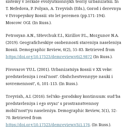
sistemy v zerkale evolyutsionnykh teoriy urbanizatsii. In
T. Nefedova, P. Polyan, A. Treyvish (Eds.), Gorod i derevnya
v Evropeyskoy Rossii: sto let peremen (pp.171-194).
Moscow: OGI. (In Russ.).
Petrosyan A.N., SHevchuk E.I., Kirillov P.L., Mozgunov N.A.
(2019). Geograficheskiye osobennosti stareniya naseleniya
Rossii. Demographic Review, 6(2), 55-83. Retrieved from
https://doi.org/10.17323/demreview.v6i2.9872
(In Russ.).
Pivovarov YU.L. (2001). Urbanizatsiya Rossii v XX veke:
predstavleniya i real’nost’. Obshchestvennyye nauki i
sovremennost’, 6, 101-113. (In Russ.).
Treyvish, A.I. (2016). Sel’sko-gorodskoy kontinuum: sud’ba
predstavleniya i ego svyaz’ s prostranstvennoy
mobil’nost’yu naseleniya. Demographic Review, 3(1), 52-
70. Retrieved from
https://doi.org/10.17323/demreview.v3i1.176
. (In Russ.).