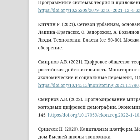
Программные системы: теория и приложения, 
https://doi.org/10.25209/2079-3316-2021-12-4-3
Китчин Р. (2021). Сетевой урбанизм, основа
Лапина-Кратасюк, О. Запорожец, А. Возьянов 
Люди. Технологии. Власти (сс. 58-80). Москв
обозрение.
Смирнов А.В. (2021). Цифровое общество: те
российская действительность. Мониторинг 
экономические и социальные перемены, 1(16
https://doi.org/10.14515/monitoring.2021.1.1790
.
Смирнов А.В. (2022). Прогнозирование миг
методами цифровой демографии. Экономика 
145.
https://doi.org/10.17059/ekon.reg.2022-1-10
Срничек Н. (2020). Капитализм платформ. М
дом Высшей школы экономики.