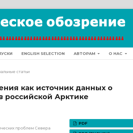
ПУСКИ
ENGLISH SELECTION
АВТОРАМ
О НАС
альные статьи
ния как источник данных о
в российской Арктике
PDF
ических проблем Севера