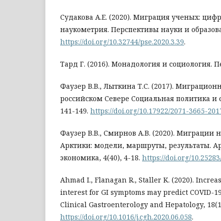
Судакова А.Е. (2020). Миграция ученых: циф
наукометрия. Перспективы науки и образован
https://doi.org/10.32744/pse.2020.3.39
.
Тард Г. (2016). Монадология и социология. П
Фаузер В.В., Лыткина Т.С. (2017). Миграцио
российском Севере Социальная политика и со
141-149.
https://doi.org/10.17922/2071-3665-20
Фаузер В.В., Смирнов А.В. (2020). Миграции
Арктики: модели, маршруты, результаты. Ар
экономика, 4(40), 4-18.
https://doi.org/10.2528
Ahmad I., Flanagan R., Staller K. (2020). Incre
interest for GI symptoms may predict COVID-19
Clinical Gastroenterology and Hepatology, 18(1
https://doi.org/10.1016/j.cgh.2020.06.058
.