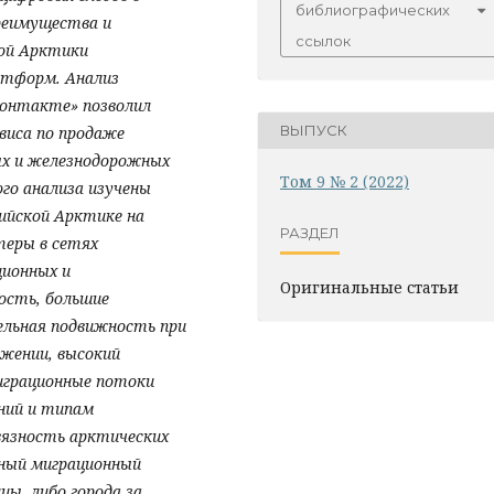
библиографических
преимущества и
ссылок
кой Арктики
атформ. Анализ
Контакте» позволил
ВЫПУСК
виса по продаже
ых и железнодорожных
Том 9 № 2 (2022)
го анализа изучены
ийской Арктике на
РАЗДЕЛ
теры в сетях
ционных и
Оригинальные статьи
ость, большие
ельная подвижность при
жении, высокий
Миграционные потоки
ний и типам
вязность арктических
ный миграционный
цы, либо города за