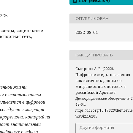
PDF (ENGLISH)
6205
ОПУБЛИКОВАН
 следы, социальные
2022-08-01
спортная сеть,
КАК ЦИТИРОВАТЬ
Смирнов А. В. (2022).
Цифровые следы населения
как источник данных о
миграционных потоках в
венной жизни
российской Арктике.
я с использованием
Демографическое обозрение
,
9
(2
пливается в цифровой
42-64.
исследуется миграция
https://doi.org/10.17323/demrevie
w.v9i2.16205
акрорегиона, который на
вает значительный
Другие форматы
цифровых следов в