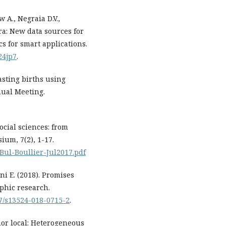
w A., Negraia D.V.,
ra: New data sources for
cs for smart applications.
/24jp7
.
casting births using
nual Meeting.
social sciences: from
ium, 7(2), 1-17.
Bul-Boullier-Jul2017.pdf
ni E. (2018). Promises
aphic research.
07/s13524-018-0715-2
.
 nor local: Heterogeneous