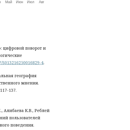
»: цифровой поворот и
логические
857/S013216250016829-4
.
уальная география
ственного мнения.
117-137.
., Алибаева К.В., Реблей
ений пользователей
ного поведения.