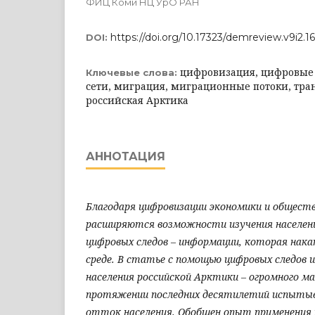
ФИЦ Коми НЦ УрО РАН
https://doi.org/10.17323/demreview.v9i2.1
DOI:
цифровизация, цифровые
Ключевые слова:
сети, миграция, миграционные потоки, тран
российская Арктика
АННОТАЦИЯ
Благодаря цифровизации экономики и общест
расширяются возможности изучения населени
цифровых следов – информации, которая нака
среде. В статье с помощью цифровых следов 
населения российской Арктики – огромного м
протяжении последних десятилетий испыты
отток населения. Обобщен опыт применения 