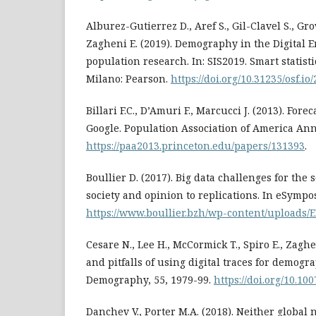
Alburez-Gutierrez D., Aref S., Gil-Clavel S., Gro
Zagheni E. (2019). Demography in the Digital E
population research. In: SIS2019. Smart statisti
Milano: Pearson.
https://doi.org/10.31235/osf.io
Billari F.C., D’Amuri F., Marcucci J. (2013). Fore
Google. Population Association of America An
https://paa2013.princeton.edu/papers/131393
.
Boullier D. (2017). Big data challenges for the 
society and opinion to replications. In eSympos
https://www.boullier.bzh/wp-content/uploads/E
Cesare N., Lee H., McCormick T., Spiro E., Zaghe
and pitfalls of using digital traces for demogr
Demography, 55, 1979-99.
https://doi.org/10.10
Danchev V., Porter M.A. (2018). Neither global