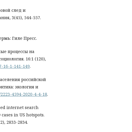
ровой след и
ия, 3(45), 544-557.
ермь: Гиле Пресс.
нные процессы на
циология. 16:1 (120),
17-16-1-141-149
.
 населения российской
ктика: экология и
3/2223-4594-2020-4-4-18
.
ased internet search
 cases in US hotspots.
2), 2833-2834.