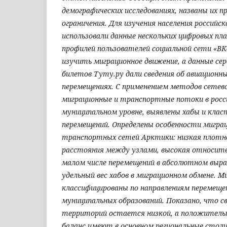
демографических исследованиях, названы их 
ограничения. Для изучения населения российс
использовали данные нескольких цифровых пл
профилей пользователей социальной сети «В
изучить миграционное движение, а данные сер
билетов Туту.ру дали сведения об авиационн
перемещениях. С применением методов сетево
миграционные и транспортные потоки в росс
муниципальном уровне, выявлены хабы и клас
перемещений. Определены особенности мигра
транспортных сетей Арктики: низкая плотн
расстояния между узлами, высокая относит
малом числе перемещений в абсолютном выра
удельный вес хабов в миграционном обмене. 
классифицированы по направлениям перемеще
муниципальных образований. Показано, что с
территорий остается низкой, а положитель
баланс имеют в основном региональные столи