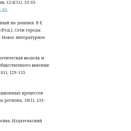
12:4(51), 33-63.
3-63
.
нный на данных. В Е.
(Ред.), Сети города:
а: Новое литературное
оретическая модель и
общественного мнения:
1), 129-153.
рационных процессов
региона, 18(1), 133-
.
осква: Издательский