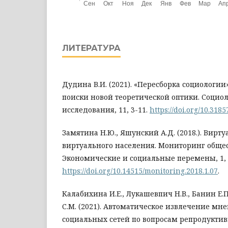
ЛИТЕРАТУРА
Дудина В.И. (2021). «Пересборка социологии
поиски новой теоретической оптики. Социо
исследования, 11, 3-11.
https://doi.org/10.31
Замятина Н.Ю., Яшунский А.Д. (2018.). Вирт
виртуального населения. Мониторинг обще
Экономические и социальные перемены, 1, 
https://doi.org/10.14515/monitoring.2018.1.07
.
Калабихина И.Е., Лукашевпич Н.В., Банин Е.П
С.М. (2021). Автоматическое извлечение мн
социальных сетей по вопросам репродуктив