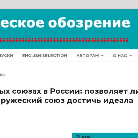
ПУСКИ
ENGLISH SELECTION
АВТОРАМ
О НАС
ика
х союзах в России: позволяет л
пружеский союз достичь идеала
PDF