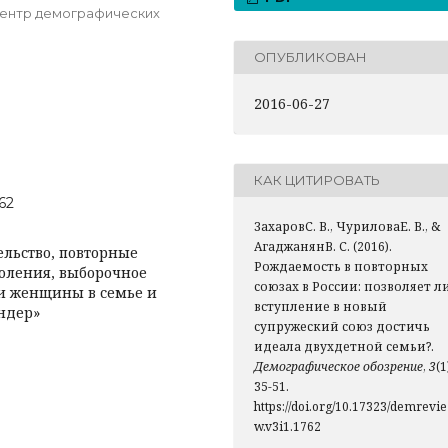
Центр демографических
ОПУБЛИКОВАН
2016-06-27
КАК ЦИТИРОВАТЬ
762
ЗахаровС. В., ЧуриловаЕ. В., &
АгаджанянВ. С. (2016).
ельство, повторные
Рождаемость в повторных
коления, выборочное
союзах в России: позволяет л
и женщины в семье и
вступление в новый
ендер»
супружеский союз достичь
идеала двухдетной семьи?.
Демографическое обозрение
,
3
(1
35-51.
https://doi.org/10.17323/demrevie
w.v3i1.1762