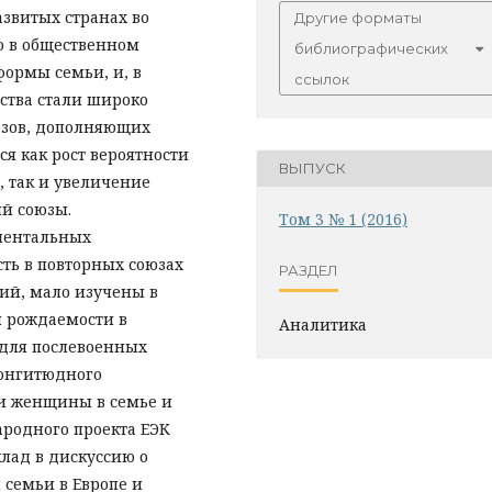
звитых странах во
Другие форматы
то в общественном
библиографических
ормы семьи, и, в
ссылок
ства стали широко
юзов, дополняющих
я как рост вероятности
ВЫПУСК
, так и увеличение
й союзы.
Том 3 № 1 (2016)
ментальных
сть в повторных союзах
РАЗДЕЛ
ний, мало изучены в
и рождаемости в
Аналитика
 для послевоенных
лонгитюдного
и женщины в семье и
ародного проекта ЕЭК
клад в дискуссию о
семьи в Европе и