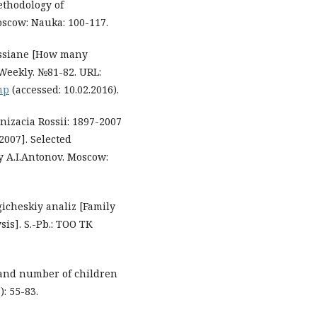
ethodology of
oscow: Nauka: 100-117.
rossiane [How many
Weekly. №81-82. URL:
hp
(accessed: 10.02.2016).
nizacia Rossii: 1897-2007
2007]. Selected
y А.I.Antonov. Мoscow:
ogicheskiy analiz [Family
sis]. S.-Pb.: ТОО ТК
ty and number of children
: 55-83.