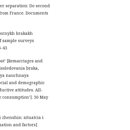
fter separation: Do second
 from France. Documents
vtornykh brakakh
of sample surveys
5-43
ost’ [Remarriages and
 issledovania braka,
naya nauchnaya
ocial and demographic
uctive attitudes. All-
y consumption’]. 30 May
i zhenshin: situatcia i
uation and factors]