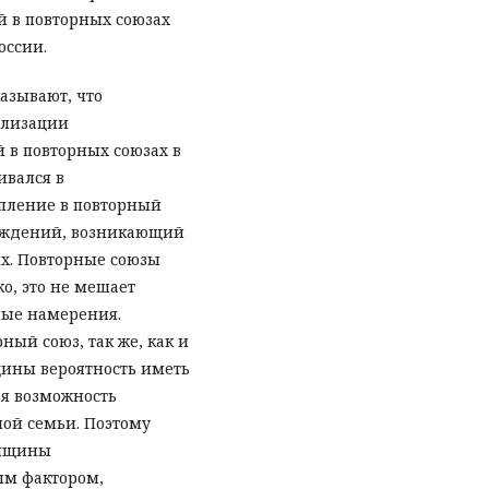
й в повторных союзах
оссии.
азывают, что
ализации
 в повторных союзах в
ивался в
упление в повторный
рождений, возникающий
ях. Повторные союзы
о, это не мешает
ные намерения.
ый союз, так же, как и
ины вероятность иметь
ая возможность
ной семьи. Поэтому
енщины
ым фактором,