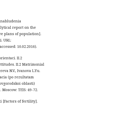
o nabludenia
ytical report on the
ve plans of population].
i. URL:
accessed: 10.02.2016).
rientaci. II.2
ttitudes. II.2 Matrimonial
ereva N.V., Ivanova L.Yu.
cia (po rezultatam
vgorodskoi oblasti)
 Мoscow: TEIS: 49-72.
[Factors of fertility].