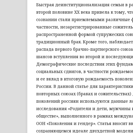
Быстрая деинституционализация семьи в ра
второй половине XX века привела к тому, ч
сознании стали приемлемыми различные ф
частности, незарегистрированные сожитель
распространенной формой супружеских со
традиционный брак. Кроме того, наблюдаетс
распада первого брачно-партнерского союза
шансов вступления во второй и последующи
Демографические последствия этих фунда
социальных сдвигов, в частности рождаемо
и ее вклад в итоговую рождаемость поколе
России. В данной статье для характеристик
повторных союзах (браках и сожительствах)
поколений россиян используются данные 
исследования «Родители и дети, мужчины 
обществе», выполненного в рамках междун
ООН «Поколения и гендер». Статья вносит в
сохраняющемся идеале двухдетной модели 