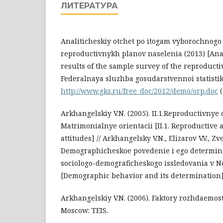
ЛИТЕРАТУРА
Analiticheskiy otchet po itogam vyborochnog
reproductivnykh planov naselenia (2013) [Anal
results of the sample survey of the reproducti
Federalnaya sluzhba gosudarstvennoi statistik
http://www.gks.ru/free_doc/2012/demo/orp.doc
(
Arkhangelskiy V.N. (2005). II.1.Reproductivnye o
Matrimonialnye orientacii [II.1. Reproductive a
attitudes] // Arkhangelsky V.N., Elizarov V.V., Zv
Demographicheskoe povedenie i ego determina
sociologo-demograficheskogo issledovania v No
[Demographic behavior and its determination].
Arkhangelskiy V.N. (2006). Faktory rozhdaemosti 
Мoscow: ТEIS.