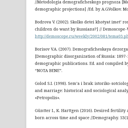
//Metodologia demograficheskogo prognoza [M
demographic projections] /Ed. by А.G.Volkov. М
Bodrova V. (2002). Skolko detei khotyat imet’ 
children do want by Russians?] // Demoscope-
http://demoscope.ru/weekly/2002/081/tema03.p
Borisov V.A. (2007). Demograficheskaya dezorga
[Demographic disorganization of Russia: 1897-
demographic publications. Ed. and compiled b
“NOTA BENE”.
Golod S.I. (1998). Sem’a i brak: istoriko-sotciol
and marriage: historical and sociological analy
«Petropolis».
Güntter I., K. Harttgen (2016). Desired fertili
born across time and space //Demography. 53(1)