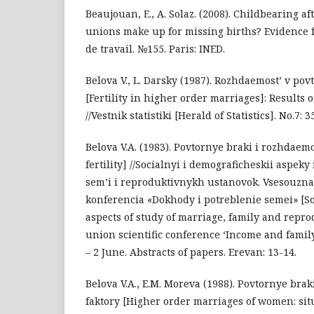
Beaujouan, E., A. Solaz. (2008). Childbearing a
unions make up for missing births? Evidence
de travail. №155. Paris: INED.
Belova V., L. Darsky (1987). Rozhdaemost’ v po
[Fertility in higher order marriages]: Results 
//Vestnik statistiki [Herald of Statistics]. No.7: 3
Belova V.A. (1983). Povtornye braki i rozhdaem
fertility] //Socialnyi i demograficheskii aspeky
sem’i i reproduktivnykh ustanovok. Vsesouz
konferencia «Dokhody i potreblenie semei» [S
aspects of study of marriage, family and reprod
union scientific conference ‘Income and famil
– 2 June. Abstracts of papers. Erevan: 13-14.
Belova V.A., Е.М. Moreva (1988). Povtornye brak
faktory [Higher order marriages of women: sit