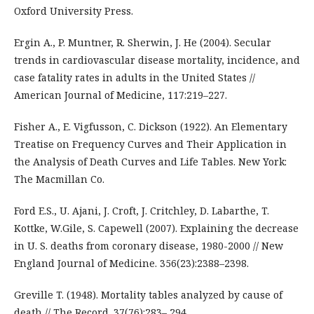
Oxford University Press.
Ergin A., P. Muntner, R. Sherwin, J. He (2004). Secular
trends in cardiovascular disease mortality, incidence, and
case fatality rates in adults in the United States //
American Journal of Medicine, 117:219–227.
Fisher A., E. Vigfusson, C. Dickson (1922). An Elementary
Treatise on Frequency Curves and Their Application in
the Analysis of Death Curves and Life Tables. New York:
The Macmillan Co.
Ford E.S., U. Ajani, J. Croft, J. Critchley, D. Labarthe, T.
Kottke, W.Gile, S. Capewell (2007). Explaining the decrease
in U. S. deaths from coronary disease, 1980-2000 // New
England Journal of Medicine. 356(23):2388–2398.
Greville T. (1948). Mortality tables analyzed by cause of
death // The Record. 37(76):283– 294.