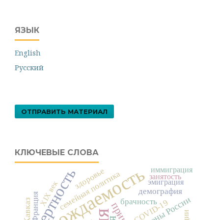
ЯЗЫК
English
Русский
ОТПРАВИТЬ МАТЕРИАЛ
КЛЮЧЕВЫЕ СЛОВА
рождаемость
смертность
иммиграция
здоровье
семейная политика
занятость
эмиграция
XIX век
демография
Франция
регионы России
брачность
COVID-19