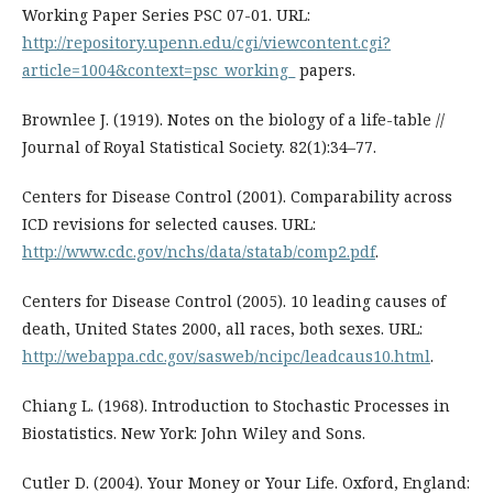
Working Paper Series PSC 07-01. URL:
http://repository.upenn.edu/cgi/viewcontent.cgi?
article=1004&context=psc_working_
papers.
Brownlee J. (1919). Notes on the biology of a life-table //
Journal of Royal Statistical Society. 82(1):34–77.
Centers for Disease Control (2001). Comparability across
ICD revisions for selected causes. URL:
http://www.cdc.gov/nchs/data/statab/comp2.pdf
.
Centers for Disease Control (2005). 10 leading causes of
death, United States 2000, all races, both sexes. URL:
http://webappa.cdc.gov/sasweb/ncipc/leadcaus10.html
.
Chiang L. (1968). Introduction to Stochastic Processes in
Biostatistics. New York: John Wiley and Sons.
Cutler D. (2004). Your Money or Your Life. Oxford, England: