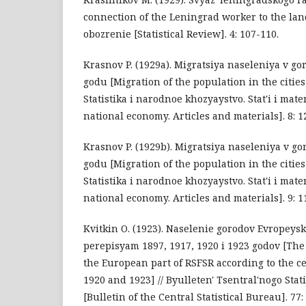
connection of the Leningrad worker to the land
obozrenie [Statistical Review]. 4: 107-110.
Krasnov P. (1929a). Migratsiya naseleniya v g
godu [Migration of the population in the cities 
Statistika i narodnoe khozyaystvo. Stat'i i mater
national economy. Articles and materials]. 8: 1
Krasnov P. (1929b). Migratsiya naseleniya v g
godu [Migration of the population in the cities 
Statistika i narodnoe khozyaystvo. Stat'i i mater
national economy. Articles and materials]. 9: 1
Kvitkin O. (1923). Naselenie gorodov Evropeys
perepisyam 1897, 1917, 1920 i 1923 godov [The 
the European part of RSFSR according to the ce
1920 and 1923] // Byulleten' Tsentral'nogo Sta
[Bulletin of the Central Statistical Bureau]. 77: