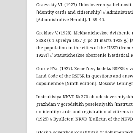
Graevskiy V.I. (1927). Udostovereniya lichnost
[Identity cards and citizenship] // Administrat
[Administrative Herald]. 1: 39-45.
Grekhov V. (1928). Mekhanicheskoe dvizhenie 
SSSR (s 1 aprelya 1927 g. po 31 marta 1928 g.)
the population in the cities of the USSR (from 
1928)] // Statisticheskoe obozrenie [Statistical 
Gurov P.Ya. (1927). Zemel'nyy kodeks RSFSR v v
Land Code of the RSFSR in questions and answer
dopolnennoe [Ninth edition]. Moscow-Leningra
Instruktsiya NKVD № 370 ob udostovereniyakh 
grazhdan v gorodskikh poseleniyakh [Instruct
on identity cards and registration of citizens 
(1925) // Byulleten' NKVD [Bulletin of the NKVD]
Istoriya sovetskoy Konstitutsii (v dokumentakh