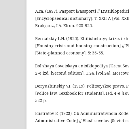
A.Ya. (1897). Pasport [Passport] // Entsiklopedic
[Encyclopaedical dictionary]. T. XXII A [Vol. XXI
Brokgauz, I.A. Efron: 923-925.
Bernatskiy L.N. (1925). Zhilishchnyy krizis i zh
[Housing crisis and housing construction] // 
[State-planned economy]. 5: 36-55.
Bol'shaya Sovetskaya entsiklopediya [Great Sov
2-e izd. [Second edition]. Т.24. [Vol.24]. Мoscow:
Deryuzhinskiy V.F. (1919). Politseyskoe pravo. 
[Police law. Textbook for students]. Izd. 4-e [Fo
522 p.
Elistratov E. (1923). Ob Administrativnom Kode
Administrative Code] // Vlast' sovetov [Soviet ru