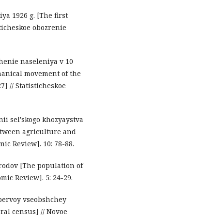
iya 1926 g. [The first
sticheskoe obozrenie
henie naseleniya v 10
hanical movement of the
7] // Statisticheskoe
ii sel'skogo khozyaystva
between agriculture and
ic Review]. 10: 78-88.
rodov [The population of
mic Review]. 5: 24-29.
o pervoy vseobshchey
eral census] // Novoe