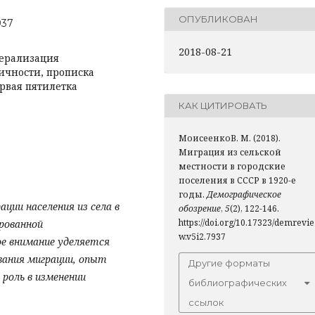
ОПУБЛИКОВАН
937
2018-08-21
берализация
ичности, прописка
рвая пятилетка
КАК ЦИТИРОВАТЬ
МоисеенкоВ. М. (2018).
Миграция из сельской
местности в городские
поселения в СССР в 1920-е
годы.
Демографическое
ции населения из села в
обозрение
,
5
(2), 122-146.
https://doi.org/10.17323/demrevie
ированной
w.v5i2.7937
ое внимание уделяется
ания миграции, опыт
Другие форматы
роль в изменении
библиографических
ссылок