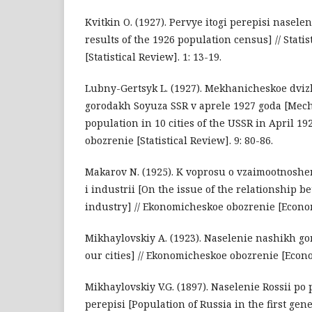
Kvitkin O. (1927). Pervye itogi perepisi naselen
results of the 1926 population census] // Stati
[Statistical Review]. 1: 13-19.
Lubny-Gertsyk L. (1927). Mekhanicheskoe dviz
gorodakh Soyuza SSR v aprele 1927 goda [Mec
population in 10 cities of the USSR in April 192
obozrenie [Statistical Review]. 9: 80-86.
Makarov N. (1925). K voprosu o vzaimootnoshen
i industrii [On the issue of the relationship 
industry] // Ekonomicheskoe obozrenie [Econom
Mikhaylovskiy A. (1923). Naselenie nashikh go
our cities] // Ekonomicheskoe obozrenie [Econo
Mikhaylovskiy V.G. (1897). Naselenie Rossii p
perepisi [Population of Russia in the first gen