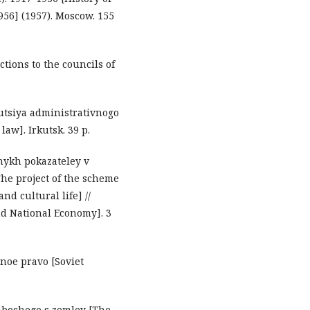
956] (1957). Мoscow. 155
ctions to the councils of
utsiya administrativnogo
aw]. Irkutsk. 39 p.
nykh pokazateley v
The project of the scheme
and cultural life] //
and National Economy]. 3
vnoe pravo [Soviet
rabochego s zemley [The