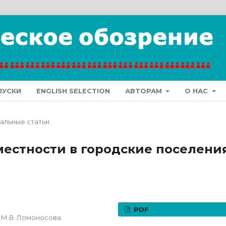
ПУСКИ
ENGLISH SELECTION
АВТОРАМ
О НАС
альные статьи
местности в городские поселени
PDF
 М.В. Ломоносова