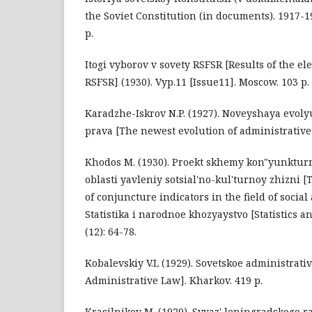
the Soviet Constitution (in documents). 1917-1
p.
Itogi vyborov v sovety RSFSR [Results of the ele
RSFSR] (1930). Vyp.11 [Issue11]. Мoscow. 103 p.
Karadzhe-Iskrov N.P. (1927). Noveyshaya evoly
prava [The newest evolution of administrative l
Khodos M. (1930). Proekt skhemy kon"yunktur
oblasti yavleniy sotsial'no-kul'turnoy zhizni [
of conjuncture indicators in the field of social 
Statistika i narodnoe khozyaystvo [Statistics 
(12): 64-78.
Kobalevskiy V.L (1929). Sovetskoe administrati
Administrative Law]. Kharkov. 419 p.
Krasilnikov M. (1929). Svyaz' leningradskogo 