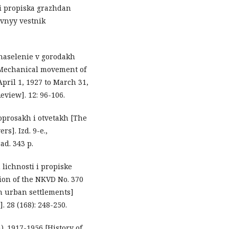
i i propiska grazhdan
ivnyy vestnik
naselenie v gorodakh
 [Mechanical movement of
April 1, 1927 to March 31,
Review]. 12: 96-106.
oprosakh i otvetakh [The
s]. Izd. 9-e.,
d. 343 p.
lichnosti i propiske
ion of the NKVD No. 370
in urban settlements]
. 28 (168): 248-250.
). 1917-1956 [History of