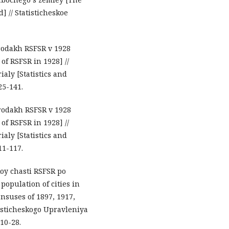
] // Statisticheskoe
orodakh RSFSR v 1928
of RSFSR in 1928] //
ialy [Statistics and
25-141.
orodakh RSFSR v 1928
of RSFSR in 1928] //
ialy [Statistics and
11-117.
koy chasti RSFSR po
population of cities in
nsuses of 1897, 1917,
tisticheskogo Upravleniya
 10-28.