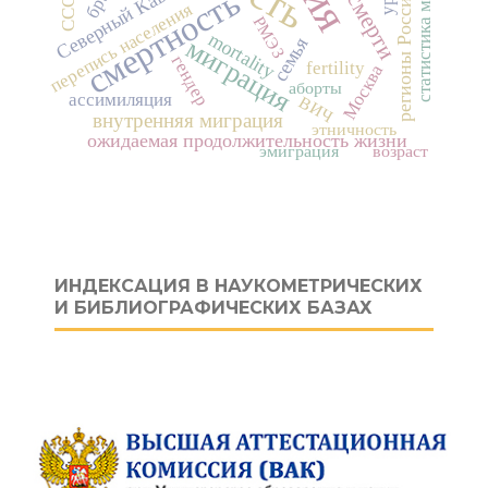
статистика миграции
Северный Кавказ
смертность
регионы России
СССР
перепись населения
РМЭЗ
mortality
миграция
семья
гендер
fertility
Москва
аборты
ассимиляция
ВИЧ
внутренняя миграция
этничность
ожидаемая продолжительность жизни
эмиграция
возраст
ИНДЕКСАЦИЯ В НАУКОМЕТРИЧЕСКИХ
И БИБЛИОГРАФИЧЕСКИХ БАЗАХ