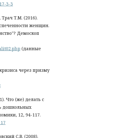
017-3-3
Трач Т.М. (2016).
еспеченности женщин.
нство"? Демоскоп
lit02.php
(данные
акризиса через призму
8
1). Что (же) делать с
ль дошкольных
мики, 12, 94-117.
117
ский С.В. (2008).