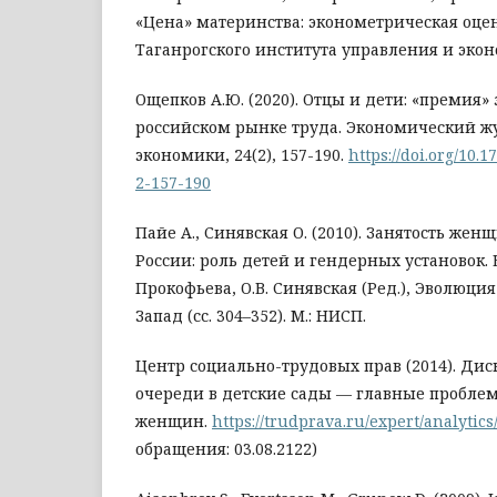
«Цена» материнства: эконометрическая оцен
Таганрогского института управления и эконо
Ощепков А.Ю. (2020). Отцы и дети: «премия» 
российском рынке труда. Экономический 
экономики, 24(2), 157-190.
https://doi.org/10.
2-157-190
Пайе А., Синявская О. (2010). Занятость же
России: роль детей и гендерных установок. В 
Прокофьева, О.В. Синявская (Ред.), Эволюция
Запад (сс. 304–352). М.: НИСП.
Центр социально-трудовых прав (2014). Ди
очереди в детские сады — главные пробл
женщин.
https://trudprava.ru/expert/analytic
обращения: 03.08.2122)