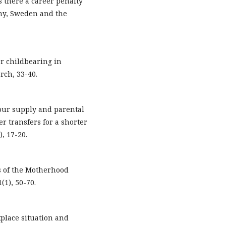
s there a career penalty
ny, Sweden and the
er childbearing in
rch, 33-40.
bour supply and parental
er transfers for a shorter
, 17-20.
es of the Motherhood
(1), 50-70.
kplace situation and