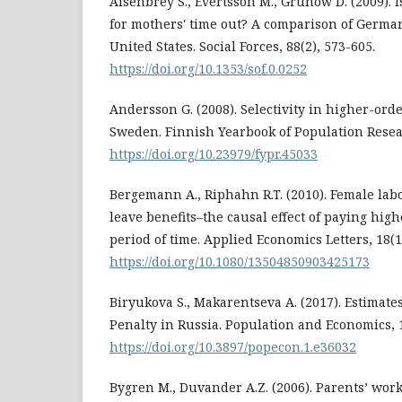
Aisenbrey S., Evertsson M., Grunow D. (2009). I
for mothers' time out? A comparison of Germa
United States. Social Forces, 88(2), 573-605.
https://doi.org/10.1353/sof.0.0252
Andersson G. (2008). Selectivity in higher-ord
Sweden. Finnish Yearbook of Population Resea
https://doi.org/10.23979/fypr.45033
Bergemann A., Riphahn R.T. (2010). Female la
leave benefits–the causal effect of paying high
period of time. Applied Economics Letters, 18(1)
https://doi.org/10.1080/13504850903425173
Biryukova S., Makarentseva A. (2017). Estimat
Penalty in Russia. Population and Economics, 1
https://doi.org/10.3897/popecon.1.e36032
Bygren M., Duvander A.Z. (2006). Parents’ wor