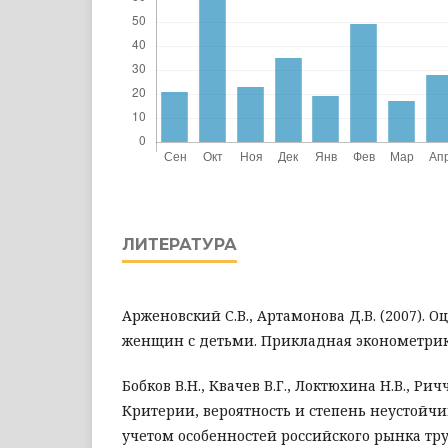
ЛИТЕРАТУРА
Арженовский С.В., Артамонова Д.В. (2007). О
женщин с детьми. Прикладная эконометрика,
Бобков В.Н., Квачев В.Г., Локтюхина Н.В., Ричч
Критерии, вероятность и степень неустойчи
учетом особенностей российского рынка тр