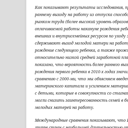
Как показывают результаты исследования, пр
раннему выходу на работу из отпуска способ
рынком труда (более высокий уровень образов
оплачиваемой работы накануне рождения ребе
внешних и внутрисемейных ресурсов по уходу 
сдерживают выход молодой матери на работу
рождение следующего ребенка, а также прожив
относительно низкой средней заработной пл
показано, что вероятность более раннего вых
рождения первого ребенка в 2010-х годах знач
сравнению с 2000-ми, что мы объясняем введ
материнского капитала и усилением материа
с детьми, которые в совокупности со стагна
могли снизить заинтересованность семей в 
молодых матерей на работу.
Международные сравнения показывают, что 
группе стран с наибольшей длительностью о