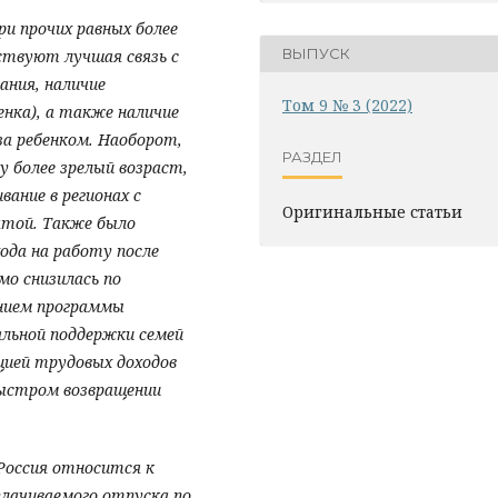
и прочих равных более
ВЫПУСК
ствуют лучшая связь с
ания, наличие
Том 9 № 3 (2022)
нка), а также наличие
за ребенком. Наоборот,
РАЗДЕЛ
 более зрелый возраст,
ание в регионах с
Оригинальные статьи
атой. Также было
ода на работу после
имо снизилась по
ением программы
льной поддержки семей
цией трудовых доходов
быстром возвращении
Россия относится к
плачиваемого отпуска по