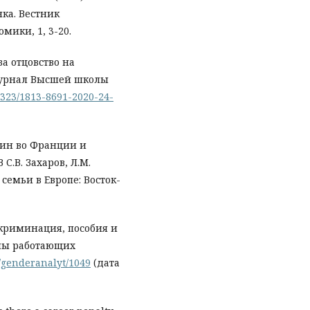
ка. Вестник
мики, 1, 3-20.
за отцовство на
журнал Высшей школы
17323/1813-8691-2020-24-
нщин во Франции и
С.В. Захаров, Л.М.
 семьи в Европе: Восток-
скриминация, пособия и
емы работающих
s/genderanalyt/1049
(дата