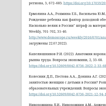
региона, 3, 672–683.
https://doi.org/10.17059/2
Ермолина А.А., Рохмина Е.Б., Васильева Ю.М., 
Рождение ребенка как фактор доходной об
Насколько велик в России" штраф за матери
Weekly, 701-702, 35-40.
http://www.demoscope.ru/weekly/2016/0701/ana
загружены 22.07.2022).
Капелюшников Р.И. (2022). Анатомия корон
рынка труда. Вопросы экономики, 2, 33-68.
https://doi.org/10.32609/0042-8736-2022-2-33-6
Колесник Д.П., Пестова А.А., Донина А.Г. (202
занятостью женщин с детьми в России? Ро
образовательных учреждений. Вопросы эконо
https://doi.org/10.32609/0042-8736-2021-12-94-
Ниворожкина Л.И., Ниворожкин А.М., Арженов