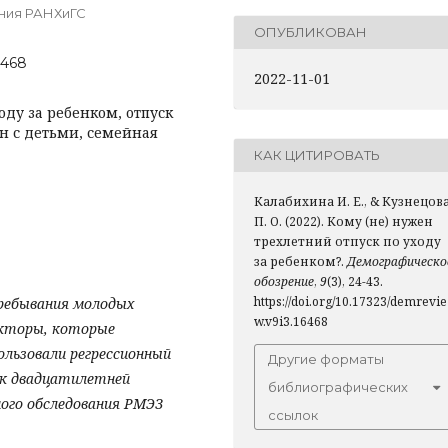
ания РАНХиГС
ОПУБЛИКОВАН
6468
2022-11-01
оду за ребенком, отпуск
н с детьми, семейная
КАК ЦИТИРОВАТЬ
Калабихина И. Е., & Кузнецов
П. О. (2022). Кому (не) нужен
трехлетний отпуск по уходу
за ребенком?.
Демографическо
обозрение
,
9
(3), 24-43.
https://doi.org/10.17323/demrevie
ребывания молодых
w.v9i3.16468
акторы, которые
ользовали регрессионный
Другие форматы
 к двадцатилетней
библиографических
ого обследования РМЭЗ
ссылок