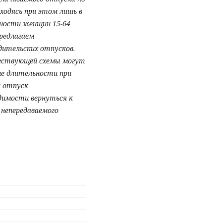
аходясь при этом лишь в
вности женщин 15-64
редлагаем
дительских отпусков.
ществующей схемы могут
ие длительности при
й отпуск
димости вернуться к
 непередаваемого