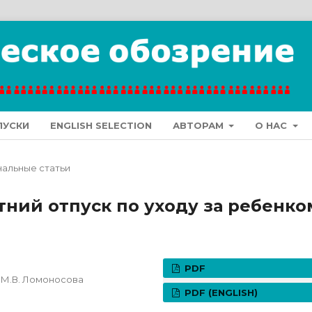
ПУСКИ
ENGLISH SELECTION
АВТОРАМ
О НАС
альные статьи
тний отпуск по уходу за ребенко
PDF
 М.В. Ломоносова
PDF (ENGLISH)