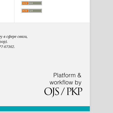
 в сфере связи,
ор).
7-67362.