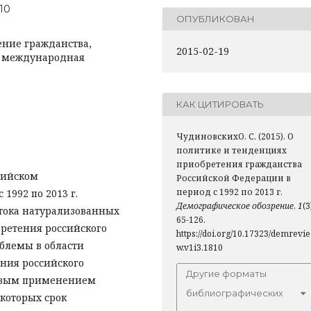
810
ОПУБЛИКОВАН
ение гражданства,
2015-02-19
, международная
КАК ЦИТИРОВАТЬ
ЧудиновскихО. С. (2015). О
политике и тенденциях
приобретения гражданства
сийском
Российской Федерации в
период с 1992 по 2013 г.
1992 по 2013 г.
Демографическое обозрение
,
1
(3
тока натурализованных
65-126.
ретения российского
https://doi.org/10.17323/demrevie
блемы в области
w.v1i3.1810
ния российского
Другие форматы
совым применением
библиографических
которых срок