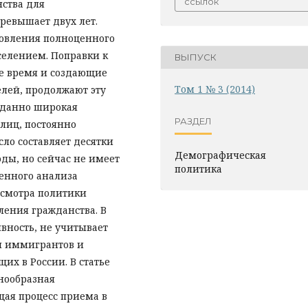
ссылок
ства для
ревышает двух лет.
новления полноценного
елением. Поправки к
ВЫПУСК
ее время и создающие
Том 1 № 3 (2014)
лей, продолжают эту
вданно широкая
РАЗДЕЛ
лиц, постоянно
ло составляет десятки
Демографическая
оды, но сейчас не имеет
политика
енного анализа
есмотра политики
ления гражданства. В
вность, не учитывает
и иммигрантов и
их в России. В статье
нообразная
щая процесс приема в