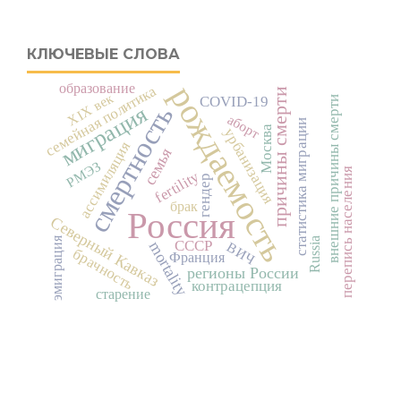
КЛЮЧЕВЫЕ СЛОВА
рождаемость
образование
семейная политика
причины смерти
XIX век
COVID-19
внешние причины смерти
смертность
миграция
аборт
статистика миграции
Москва
урбанизация
ассимиляция
семья
РМЭЗ
перепись населения
fertility
гендер
брак
Россия
Северный Кавказ
эмиграция
Russia
СССР
mortality
ВИЧ
брачность
Франция
регионы России
контрацепция
старение