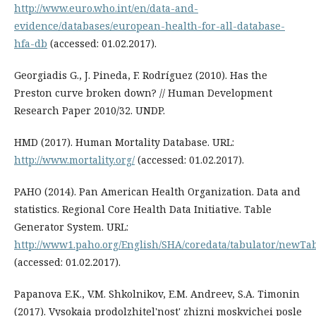
http://www.euro.who.int/en/data-and-
evidence/databases/european-health-for-all-database-
hfa-db
(accessed: 01.02.2017).
Georgiadis G., J. Pineda, F. Rodríguez (2010). Has the
Preston curve broken down? // Human Development
Research Paper 2010/32. UNDP.
HMD (2017). Human Mortality Database. URL:
http://www.mortality.org/
(accessed: 01.02.2017).
PAHO (2014). Pan American Health Organization. Data and
statistics. Regional Core Health Data Initiative. Table
Generator System. URL:
http://www1.paho.org/English/SHA/coredata/tabulator/newTa
(accessed: 01.02.2017).
Papanova E.K., V.M. Shkolnikov, E.M. Andreev, S.A. Timonin
(2017). Vysokaia prodolzhitel'nost' zhizni moskvichei posle