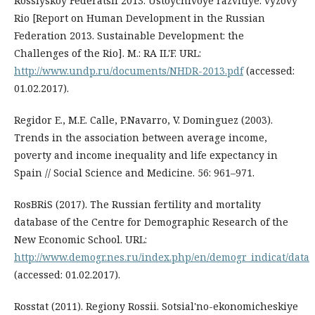
Rossiyskoy Federatsii 2013. Ustoychivoye razvitiye: vyzovy
Rio [Report on Human Development in the Russian
Federation 2013. Sustainable Development: the
Challenges of the Rio]. M.: RA IL'F. URL:
http://www.undp.ru/documents/NHDR-2013.pdf
(accessed:
01.02.2017).
Regidor E., M.E. Calle, P.Navarro, V. Dominguez (2003).
Trends in the association between average income,
poverty and income inequality and life expectancy in
Spain // Social Science and Medicine. 56: 961–971.
RosBRiS (2017). The Russian fertility and mortality
database of the Centre for Demographic Research of the
New Economic School. URL:
http://www.demogr.nes.ru/index.php/en/demogr_indicat/data
(accessed: 01.02.2017).
Rosstat (2011). Regiony Rossii. Sotsial'no-ekonomicheskiye