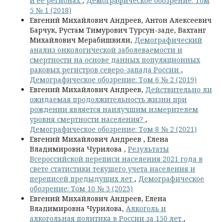
и ее регионах
,
Демографическое обозрение: Том
5 № 1 (2018)
Евгений Михайлович Андреев, Антон Алексеевич
Барчук, Рустам Тимурович Турсун-заде, Вахтанг
Михайлович Мерабишвили,
Демографический
анализ онкологической заболеваемости и
смертности на основе данных популяционных
раковых регистров северо-запада России
,
Демографическое обозрение: Том 6 № 2 (2019)
Евгений Михайлович Андреев,
Действительно ли
ожидаемая продолжительность жизни при
рождении является наилучшим измерителем
уровня смертности населения?
,
Демографическое обозрение: Том 8 № 2 (2021)
Евгений Михайлович Андреев , Елена
Владимировна Чурилова ,
Результаты
Всероссийской переписи населения 2021 года в
свете статистики текущего учета населения и
переписей предыдущих лет
,
Демографическое
обозрение: Том 10 № 3 (2023)
Евгений Михайлович Андреев, Елена
Владимировна Чурилова,
Алкоголь и
алкогольная политика в России за 150 лет
,