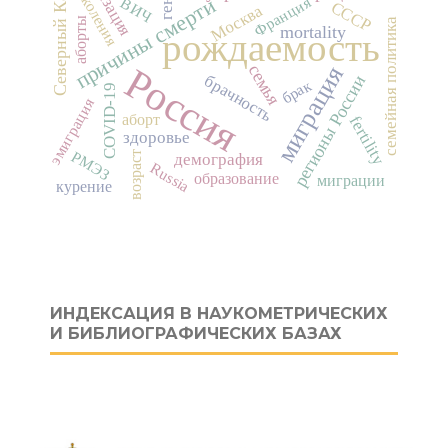
Северный Кавказ
поколения
причины смерти
Франция
ВИЧ
СССР
Москва
аборты
семейная политика
mortality
рождаемость
Россия
семья
миграция
брачность
регионы России
брак
COVID-19
эмиграция
аборт
fertility
здоровье
РМЭЗ
возраст
демография
Russia
образование
миграции
курение
ИНДЕКСАЦИЯ В НАУКОМЕТРИЧЕСКИХ
И БИБЛИОГРАФИЧЕСКИХ БАЗАХ