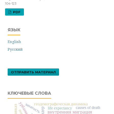
104-123
PDF
ЯЗЫК
English
Русский
ОТПРАВИТЬ МАТЕРИАЛ
КЛЮЧЕВЫЕ СЛОВА
урбанизация
занятость
геодемографическая динамика
causes of death
life expectancy
гендер
внутренняя миграция