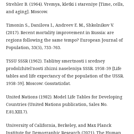
Strehler B. (1964). Vremya, kletki i stareniye [Time, cells,
and aging]. Moscow.
Timonin S., Danilova I., Andreev E. M., Shkolnikov V.
(2017). Recent mortality improvement in Russia: are
regions following the same tempo? European Journal of
Population, 33(5), 733-763.
TSSU SSSR (1962). Tablitsy smertnosti i sredney
prodolzhitel'nosti zhizni naseleniya SSSR. 1958-59 [Life
tables and life expectancy of the population of the USSR.
1958-59]. Moscow: Gosstatizdat.
United Nations (1982). Model Life Tables for Developing
Countries (United Nations publication, Sales No.
E.81.XIII.7).
University of California, Berkeley, and Max Planck
Institute for Demographic Research (2021). The Human