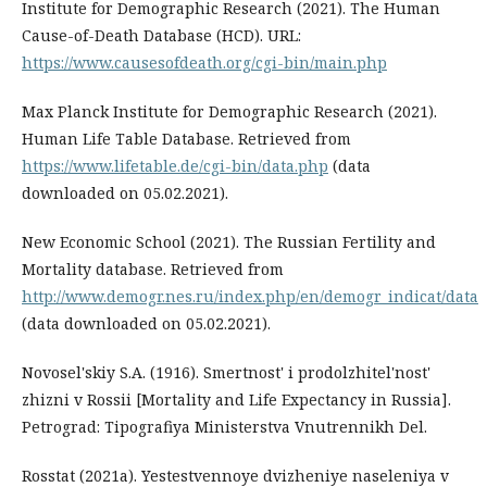
Institute for Demographic Research (2021). The Human
Cause-of-Death Database (HCD). URL:
https://www.causesofdeath.org/cgi-bin/main.php
Max Planck Institute for Demographic Research (2021).
Human Life Table Database. Retrieved from
https://www.lifetable.de/cgi-bin/data.php
(data
downloaded on 05.02.2021).
New Economic School (2021). The Russian Fertility and
Mortality database. Retrieved from
http://www.demogr.nes.ru/index.php/en/demogr_indicat/data
(data downloaded on 05.02.2021).
Novosel'skiy S.A. (1916). Smertnost' i prodolzhitel'nost'
zhizni v Rossii [Mortality and Life Expectancy in Russia].
Petrograd: Tipografiya Ministerstva Vnutrennikh Del.
Rosstat (2021a). Yestestvennoye dvizheniye naseleniya v