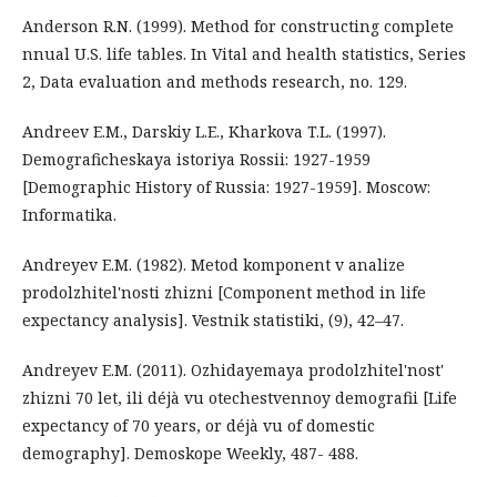
Anderson R.N. (1999). Method for constructing complete
nnual U.S. life tables. In Vital and health statistics, Series
2, Data evaluation and methods research, no. 129.
Andreev E.M., Darskiy L.E., Kharkova T.L. (1997).
Demograficheskaya istoriya Rossii: 1927-1959
[Demographic History of Russia: 1927-1959]. Moscow:
Informatika.
Andreyev E.M. (1982). Metod komponent v analize
prodolzhitel'nosti zhizni [Component method in life
expectancy analysis]. Vestnik statistiki, (9), 42–47.
Andreyev E.M. (2011). Ozhidayemaya prodolzhitel'nost'
zhizni 70 let, ili déjà vu otechestvennoy demografii [Life
expectancy of 70 years, or déjà vu of domestic
demography]. Demoskope Weekly, 487- 488.