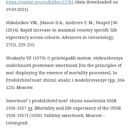
https://rosstat.gov.ru/folder/12781
(data downloaded on
19.03.2021).
Shkolnikov V.M., Jdanov D.A., Andreev E. M., Vaupel J.W.
(2014). Rapid increase in maximal country specific life
expectancy across cohorts. Advances in Gerontology,
27(2), 229-235.
Shukaylo V.F. (1979). O printsipakh matem. otobrazheniya
sushchnosti protsessov smertnosti [On the principles of
mat. displaying the essence of mortality processes]. In
Prodolzhitel'nost' zhizni: analiz i modelirovaniye (pp. 104-
123). Moscow.
Smertnost’ i prodolzhitel’nost’ zhizni naseleniia SSSR
1926-1927 gg. [Mortality and life expectancy of the USSR
1926-1927] (1930). Tablitsy smertnosti. Moscow –
Leningrad.