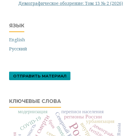
Демографическое обозрение: Том 13 № 2 (2026)
ЯЗЫК
English
Русский
ОТПРАВИТЬ МАТЕРИАЛ
КЛЮЧЕВЫЕ СЛОВА
модернизация
переписи населения
Северный Кавказ
регионы России
COVID-19
урбанизация
брак
демография
брачность
Russia
mortality
fertility
семья