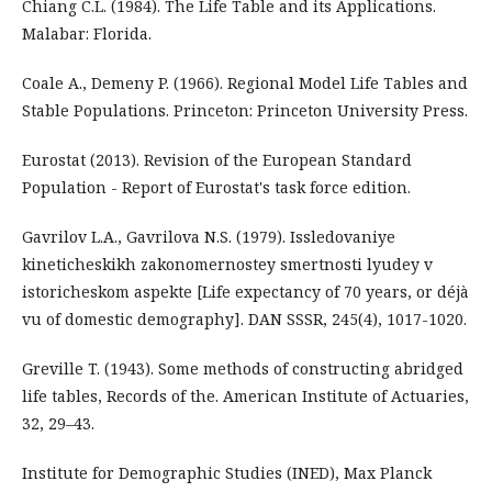
Chiang C.L. (1984). The Life Table and its Applications.
Malabar: Florida.
Coale A., Demeny P. (1966). Regional Model Life Tables and
Stable Populations. Princeton: Princeton University Press.
Eurostat (2013). Revision of the European Standard
Population - Report of Eurostat's task force edition.
Gavrilov L.A., Gavrilova N.S. (1979). Issledovaniye
kineticheskikh zakonomernostey smertnosti lyudey v
istoricheskom aspekte [Life expectancy of 70 years, or déjà
vu of domestic demography]. DAN SSSR, 245(4), 1017-1020.
Greville T. (1943). Some methods of constructing abridged
life tables, Records of the. American Institute of Actuaries,
32, 29–43.
Institute for Demographic Studies (INED), Max Planck