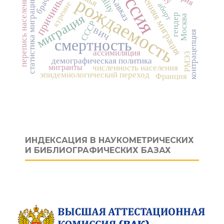
причины смерти
Россия
внутренняя миграция
перепись населения
рождаемость
статистика миграции
курение
аборт
миграция
гендер
Москва
СССР
ВИЧ
контрацепция
смертность
ассимиляция
РМЭЗ
демографическая политика
мигранты
численность населения
эпидемиологический переход
Франция
ИНДЕКСАЦИЯ В НАУКОМЕТРИЧЕСКИХ
И БИБЛИОГРАФИЧЕСКИХ БАЗАХ