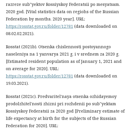
razreze sub"yektov Rossiyskoy Federatsii po mesyatsam.
2020 god. [Vital statistics data on regiohs of the Russian
Federation by months. 2020 year]. URL:
https://rosstat.gov.ru/folder/12781
(data downloaded on
08.02.02.2021).
Rosstat (2021b). Otsenka chislennosti postoyannogo
naseleniya na 1 yanvarya 2021 g. i v srednem za 2020 g.
[Estimated resident population as of January 1, 2021 and
on average for 2020]. URL:
https://rosstat.gov.ru/folder/12781
(data downloaded on
19.03.2021).
Rosstat (2021c). Predvaritel'naya otsenka ozhidayemoy
prodolzhitel'nosti zhizni pri rozhdenii po sub"yektam
Rossiyskoy Federatsii za 2020 god [Preliminary estimate of
life expectancy at birth for the subjects of the Russian
Federation for 2020]. URL: