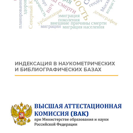
причины смерти
планирование семьи
Северный Кавказ
аборт
здоровье
брачность
Москва
гендер
возраст
ВИЧ
урбанизация
демография
эмиграция
поколения
внешние причины смерти
миграции
миграция населения
ИНДЕКСАЦИЯ В НАУКОМЕТРИЧЕСКИХ
И БИБЛИОГРАФИЧЕСКИХ БАЗАХ