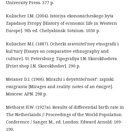
University Press. 377 p.
Kulischer I.M. (2004). Istoriya ekonomicheskogo byta
Zapadnoy Evropy [History of economic life in Western
Europe]. 9th ed. Chelyabinsk: Sotsium. 1030 p.
Kulischer M.I. (1887). Ocherki sravnitel’noy etnografii i
kul’tury [Essays on comparative ethnography and
culture]. St. Petersburg: Tipografiya I.N. Skorokhodova
[Print shop I.N. Skorokhodov]. 290 p.
Meisner D.I. (1966). Mirazhi i deystvitel’nost’: zapiski
emigranta [Mirages and reality: notes of an émigré].
Moscow: APN. 298 p.
Methorst H.W. (1927a). Results of differential birth rate in
The Netherlands // Proceedings of the World Population
Conference / Sanger M., ed. London: Edward Arnold: 169-
190.