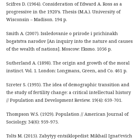
Scifres D. (1964). Consideration of Edward A. Ross as a
progressive in the 1920’s. Thesis (M.A.). University of
Wisconsin – Madison. 194 p.
Smith A. (2007). Issledovanie o prirode i prichinakh
bogatstva narodov [An inquiry into the nature and causes
of the wealth of nations]. Moscow: Eksmo. 1056 p.
Sutherland A. (1898). The origin and growth of the moral
instinct. Vol. 1. London: Longmans, Green, and Co. 461 p.
Szreter S. (1993). The idea of demographic transition and
the study of fertility change: a critical intellectual history
// Population and Development Review. 19(4): 659-701.
Thompson W.S. (1929). Population // American Journal of
Sociology. 34(6): 959-975.
Tolts M. (2015). Zabytyy entsiklopedist: Mikhail Ignat’evich