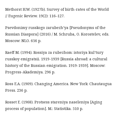
Methorst H.W. (1927b). Survey of birth-rates of the World
// Eugenic Review. 19(2): 116–127.
Psevdonimy russkogo zarubezh’ya [Pseudonyms of the
Russian Diaspora] (2016) / M. Schruba, O. Korostelev, eds.
Moscow: NLO. 656 p.
Raeff M. (1994). Rossiya za rubezhom: istoriya kul’tury
russkoy emigratsii. 1919-1939 [Russia abroad: a cultural
history of the Russian emigration. 1919-1939]. Moscow:
Progress-Akademiya. 296 p.
Ross E.A. (1909). Changing America. New York: Chautaugua
Press. 236 p.
Rosset E. (1968). Protsess stareniya naseleniya [Aging
process of population]. M.: Statistika. 510 p.