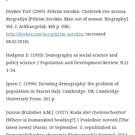
Doykov Yu.V. (2009). Pitirim Sorokin. Chelovek vne sezona.
Biografiya [Pitirim Sorokin. Man out of season. Biography].
Vol. 2. Arkhangelsk. 488 p. URL:
http://doykov.com/tag/pitirim-sorokin/
(accessed:
08.02.2018).
Hodgson D. (1993). Demography as social science and
policy science // Population and Development Review. 9(1):
1-34.
Ipsen C. (1996). Dictating demography: the problem of
population in Fascist Italy. Cambridge, UK: Cambridge
University Press. 281 p.
Junius [Kulisher A.M.]. (1927). Kuda idet chelovechestvo?
[Where is humankind heading?] // Poslednie novosti [The
latest news] (Paris). 10 September: 3; republished in:
Demograficheskoe obozrenie [Demographic Review]. 2017.