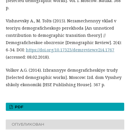
[Selected demographic works]. Vol. I. Moscow: Nauka. 368
p.
Vishnevsky A., M. Tolts (2015). Nezamechennyy vklad v
teoriyu demograficheskogo perekhoda [An unnoticed
contribution to demographic transition theory] //
Demograficheskoe obozrenie [Demographic Review]. 2(4):
6-34. DOI:
https://doi.org/10.17323/demreview.v2i4.1767
(accessed: 08.02.2018).
Volkov A.G. (2014). Izbrannyye demograficheskiye trudy
[Selected demographic works]. Moscow: Izd. dom Vysshey
shkoly ekonomiki [HSE Publishing House]. 567 p.
PDF
ОПУБЛИКОВАН