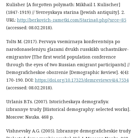
Kulisher [A forgotten polymath: Mikhail I. Kulischer]
(1847-1919) // Yevreyskaya starina [Jewish antiquity]. 2.
URL:
http://berkovich-zametki.com/Starina0.php?srce=85
(accessed: 08.02.2018).
Tolts M. (2017). Pervaya vsemirnaya konferentsiya po
narodonaseleniyu glazami dvukh russkikh uchastnikov-
emigrantov [Thе first world population conference
through the eyes of two Russian emigrant participants] //
Demograficheskoe obozrenie [Demographic Review]. 4(4):
170-190. DOI:
https://doi.org/10.17323/demreview.v4i4.7534
(accessed: 08.02.2018).
Urlanis B.Ts. (2007). Istoricheskaya demografiya:
izbrannye trudy [Historical demography: selected works].
Moscow: Nauka. 468 p.
Vishnevsky A.G. (2005). Izbrannye demograficheskie trudy