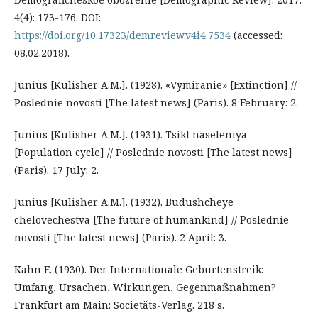
4(4): 173-176. DOI:
https://doi.org/10.17323/demreview.v4i4.7534
(accessed:
08.02.2018).
Junius [Kulisher A.M.]. (1928). «Vymiranie» [Extinction] //
Poslednie novosti [The latest news] (Paris). 8 February: 2.
Junius [Kulisher A.M.]. (1931). Tsikl naseleniya
[Population cycle] // Poslednie novosti [The latest news]
(Paris). 17 July: 2.
Junius [Kulisher A.M.]. (1932). Budushcheye
chelovechestva [The future of humankind] // Poslednie
novosti [The latest news] (Paris). 2 April: 3.
Kahn E. (1930). Der Internationale Geburtenstreik:
Umfang, Ursachen, Wirkungen, Gegenmaßnahmen?
Frankfurt am Main: Societäts-Verlag. 218 s.