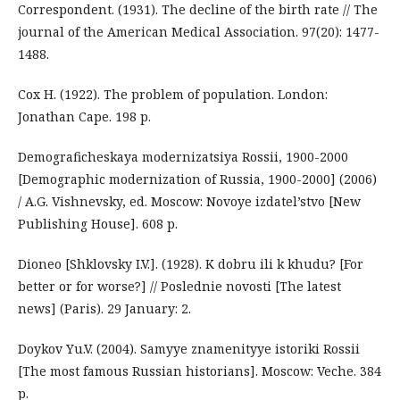
Correspondent. (1931). The decline of the birth rate // The
journal of the American Medical Association. 97(20): 1477-
1488.
Cox H. (1922). The problem of population. London:
Jonathan Cape. 198 p.
Demograficheskaya modernizatsiya Rossii, 1900-2000
[Demographic modernization of Russia, 1900-2000] (2006)
/ A.G. Vishnevsky, ed. Moscow: Novoye izdatel’stvo [New
Publishing House]. 608 p.
Dioneo [Shklovsky I.V.]. (1928). K dobru ili k khudu? [For
better or for worse?] // Poslednie novosti [The latest
news] (Paris). 29 January: 2.
Doykov Yu.V. (2004). Samyye znamenityye istoriki Rossii
[The most famous Russian historians]. Moscow: Veche. 384
p.