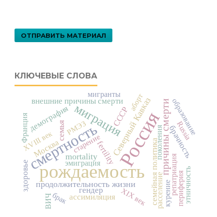
ОТПРАВИТЬ МАТЕРИАЛ
КЛЮЧЕВЫЕ СЛОВА
мигранты
аборт
Северный Кавказ
внешние причины смерти
образование
причины смерти
миграция
демография
СССР
Россия
Франция
РМЭЗ
Russia
семья
смертность
брачность
поколения
XVIII век
старение
семейная политика
Москва
fertility
mortality
репатриация
эмиграция
здоровье
рождаемость
этничность
периферия
расселение
продолжительность жизни
курение
гендер
XIX век
брак
ассимиляция
ВИЧ