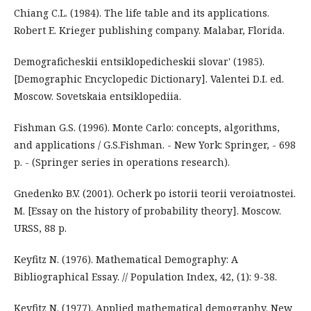
Chiang C.L. (1984). The life table and its applications.
Robert E. Krieger publishing company. Malabar, Florida.
Demograficheskii entsiklopedicheskii slovar' (1985).
[Demographic Encyclopedic Dictionary]. Valentei D.I. ed.
Moscow. Sovetskaia entsiklopediia.
Fishman G.S. (1996). Monte Carlo: concepts, algorithms,
and applications / G.S.Fishman. - New York: Springer, - 698
p. - (Springer series in operations research).
Gnedenko B.V. (2001). Ocherk po istorii teorii veroiatnostei.
M. [Essay on the history of probability theory]. Moscow.
URSS, 88 p.
Keyfitz N. (1976). Mathematical Demography: A
Bibliographical Essay. // Population Index, 42, (1): 9-38.
Keyfitz N. (1977). Applied mathematical demography. New