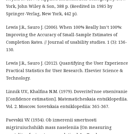
York, John Wiley & Son, 388 p. (Reedited in 1985 by
Springer-Verlag, New York, 442 p).
Lewis J.R., Sauro J. (2006). When 100% Really Isn’t 100%:
Improving the Accuracy of Small-Sample Estimates of
Completion Rates. // Journal of usability studies. 1 (3): 136-
150.
Lewis J.R., Sauro J. (2012). Quantifying the User Experience
Practical Statistics for User Research. Elsevier Science &
Technology.
Linnik U.V., Khalfina N.M. (1979). Doveritel'noe otsenivanie
[Confidence estimation]. Matematicheskaia entsiklopediia.
Vol. 2. Moscow. Sovetskaia entsiklopediia: 365-367.
Paevskii V.V. (1934). Ob izmerenii smertnosti
migriruiuchshikh mass naseleniia [On measuring