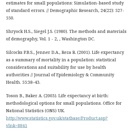
estimates for small populations: Simulation-based study
of standard errors. // Demographic Research, 24(22): 527-
550.
Shryock H.S., Siegel J.S. (1980). The methods and materials
of demography, Vol. 1 - 2, , Washington DC.
Silcocks P.B.S., Jenner D.A., Reza R. (2001). Life expectancy
as a summary of mortality in a population: statistical
considerations and suitability for use by health
authorities // Journal of Epidemiology & Community
Health. 55:38–43.
Toson B., Baker A. (2003). Life expectancy at birth:
methodological options for small populations. Office for
National Statistics (ONS) UK.
http://www.statistics.gov.uk/statbase/Product.asp?
vlnk=8841