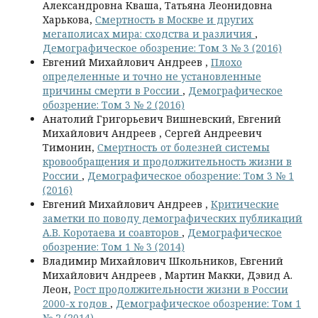
Александровна Кваша, Татьяна Леонидовна
Харькова,
Смертность в Москве и других
мегаполисах мира: сходства и различия
,
Демографическое обозрение: Том 3 № 3 (2016)
Евгений Михайлович Андреев ,
Плохо
определенные и точно не установленные
причины смерти в России
,
Демографическое
обозрение: Том 3 № 2 (2016)
Анатолий Григорьевич Вишневский, Евгений
Михайлович Андреев , Сергей Андреевич
Тимонин,
Смертность от болезней системы
кровообращения и продолжительность жизни в
России
,
Демографическое обозрение: Том 3 № 1
(2016)
Евгений Михайлович Андреев ,
Критические
заметки по поводу демографических публикаций
А.В. Коротаева и соавторов
,
Демографическое
обозрение: Том 1 № 3 (2014)
Владимир Михайлович Школьников, Евгений
Михайлович Андреев , Мартин Макки, Дэвид А.
Леон,
Рост продолжительности жизни в России
2000-х годов
,
Демографическое обозрение: Том 1
№ 2 (2014)