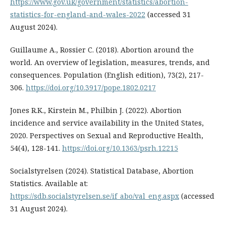
https://www.gov.uk/government/statistics/abortion-
statistics-for-england-and-wales-2022
(accessed 31
August 2024).
Guillaume A., Rossier C. (2018). Abortion around the
world. An overview of legislation, measures, trends, and
consequences. Population (English edition), 73(2), 217-
306.
https://doi.org/10.3917/pope.1802.0217
Jones R.K., Kirstein M., Philbin J. (2022). Abortion
incidence and service availability in the United States,
2020. Perspectives on Sexual and Reproductive Health,
54(4), 128-141.
https://doi.org/10.1363/psrh.12215
Socialstyrelsen (2024). Statistical Database, Abortion
Statistics. Available at:
https://sdb.socialstyrelsen.se/if_abo/val_eng.aspx
(accessed
31 August 2024).