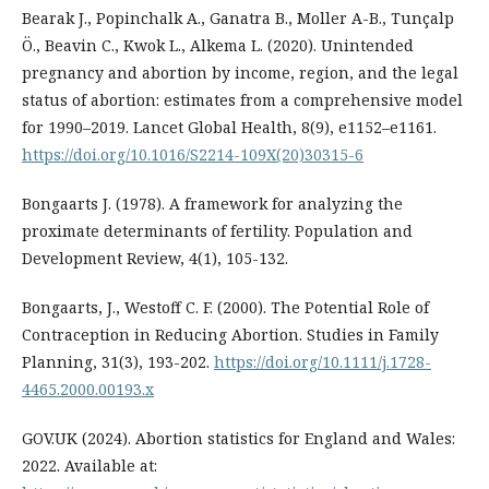
Bearak J., Popinchalk A., Ganatra B., Moller A-B., Tunçalp
Ö., Beavin C., Kwok L., Alkema L. (2020). Unintended
pregnancy and abortion by income, region, and the legal
status of abortion: estimates from a comprehensive model
for 1990–2019. Lancet Global Health, 8(9), e1152–e1161.
https://doi.org/10.1016/S2214-109X(20)30315-6
Bongaarts J. (1978). A framework for analyzing the
proximate determinants of fertility. Population and
Development Review, 4(1), 105-132.
Bongaarts, J., Westoff C. F. (2000). The Potential Role of
Contraception in Reducing Abortion. Studies in Family
Planning, 31(3), 193-202.
https://doi.org/10.1111/j.1728-
4465.2000.00193.x
GOV.UK (2024). Abortion statistics for England and Wales:
2022. Available at: