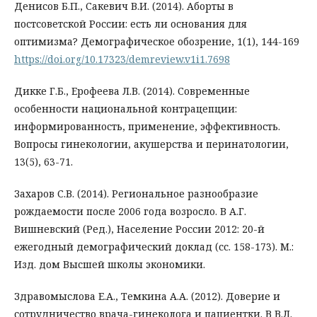
Денисов Б.П., Сакевич В.И. (2014). Аборты в
постсоветской России: есть ли основания для
оптимизма? Демографическое обозрение, 1(1), 144-169
https://doi.org/10.17323/demreview.v1i1.7698
Дикке Г.Б., Ерофеева Л.В. (2014). Современные
особенности национальной контрацепции:
информированность, применение, эффективность.
Вопросы гинекологии, акушерства и перинатологии,
13(5), 63-71.
Захаров С.В. (2014). Региональное разнообразие
рождаемости после 2006 года возросло. В А.Г.
Вишневский (Ред.), Население России 2012: 20-й
ежегодный демографический доклад (сс. 158-173). М.:
Изд. дом Высшей школы экономики.
Здравомыслова Е.А., Темкина А.А. (2012). Доверие и
сотрудничество врача-гинеколога и пациентки. В В.Л.