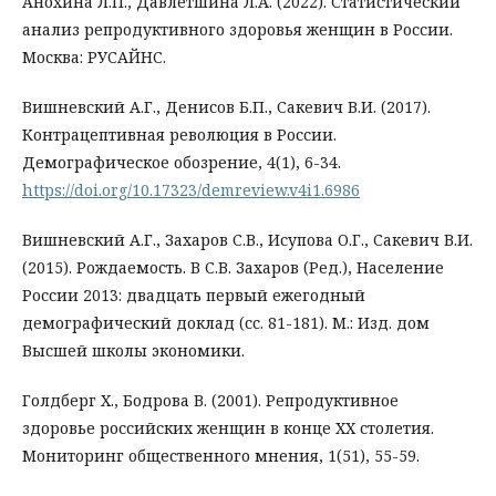
Анохина Л.П., Давлетшина Л.А. (2022). Статистический
анализ репродуктивного здоровья женщин в России.
Москва: РУСАЙНС.
Вишневский А.Г., Денисов Б.П., Сакевич В.И. (2017).
Контрацептивная революция в России.
Демографическое обозрение, 4(1), 6-34.
https://doi.org/10.17323/demreview.v4i1.6986
Вишневский А.Г., Захаров С.В., Исупова О.Г., Сакевич В.И.
(2015). Рождаемость. В С.В. Захаров (Ред.), Население
России 2013: двадцать первый ежегодный
демографический доклад (сс. 81-181). М.: Изд. дом
Высшей школы экономики.
Голдберг Х., Бодрова В. (2001). Репродуктивное
здоровье российских женщин в конце ХХ столетия.
Мониторинг общественного мнения, 1(51), 55-59.