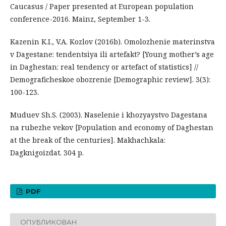
Caucasus / Paper presented at European population
conference-2016. Mainz, September 1-3.
Kazenin K.I., V.A. Kozlov (2016b). Omolozhenie materinstva
v Dagestane: tendentsiya ili artefakt? [Young mother’s age
in Daghestan: real tendency or artefact of statistics] //
Demograficheskoe obozrenie [Demographic review]. 3(3):
100-123.
Muduev Sh.S. (2003). Naselenie i khozyaystvo Dagestana
na rubezhe vekov [Population and economy of Daghestan
at the break of the centuries]. Makhachkala:
Dagknigoizdat. 304 p.
PDF
ОПУБЛИКОВАН