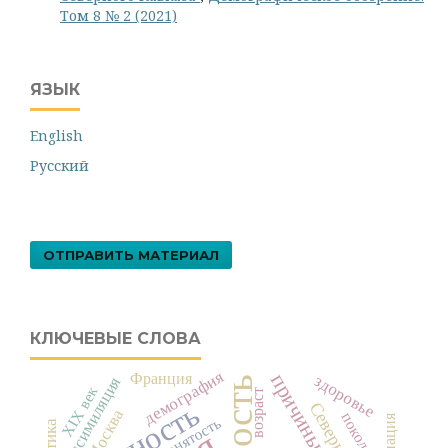
Том 8 № 2 (2021)
ЯЗЫК
English
Русский
ОТПРАВИТЬ МАТЕРИАЛ
КЛЮЧЕВЫЕ СЛОВА
демография
причины смерти
Франция
здоровье
ассимиляция
XIX век
возраст
Москва
поколения
занятость