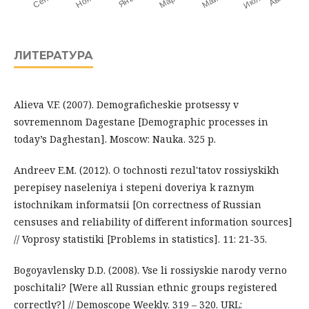
ЛИТЕРАТУРА
Alieva V.F. (2007). Demograficheskie protsessy v
sovremennom Dagestane [Demographic processes in
today’s Daghestan]. Moscow: Nauka. 325 p.
Andreev E.M. (2012). O tochnosti rezul'tatov rossiyskikh
perepisey naseleniya i stepeni doveriya k raznym
istochnikam informatsii [On correctness of Russian
censuses and reliability of different information sources]
// Voprosy statistiki [Problems in statistics]. 11: 21-35.
Bogoyavlensky D.D. (2008). Vse li rossiyskie narody verno
poschitali? [Were all Russian ethnic groups registered
correctly?] // Demoscope Weekly. 319 – 320. URL: