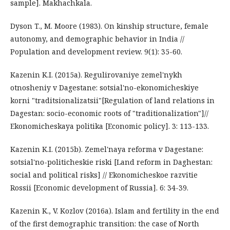
sample]. Makhachkala.
Dyson T., M. Moore (1983). On kinship structure, female
autonomy, and demographic behavior in India //
Population and development review. 9(1): 35-60.
Kazenin K.I. (2015а). Regulirovaniye zemel'nykh
otnosheniy v Dagestane: sotsial'no-ekonomicheskiye
korni "traditsionalizatsii"[Regulation of land relations in
Dagestan: socio-economic roots of "traditionalization"]//
Ekonomicheskaya politika [Economic policy]. 3: 113-133.
Kazenin K.I. (2015b). Zemel'naya reforma v Dagestane:
sotsial'no-politicheskie riski [Land reform in Daghestan:
social and political risks] // Ekonomicheskoe razvitie
Rossii [Economic development of Russia]. 6: 34-39.
Kazenin K., V. Kozlov (2016a). Islam and fertility in the end
of the first demographic transition: the case of North