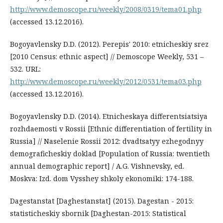
http://www.demoscope.ru/weekly/2008/0319/tema01.php
(accessed 13.12.2016).
Bogoyavlensky D.D. (2012). Perepis' 2010: etnicheskiy srez
[2010 Census: ethnic aspect] // Demoscope Weekly, 531 –
532. URL:
http://www.demoscope.ru/weekly/2012/0531/tema03.php
(accessed 13.12.2016).
Bogoyavlensky D.D. (2014). Etnicheskaya differentsiatsiya
rozhdaemosti v Rossii [Ethnic differentiation of fertility in
Russia] // Naselenie Rossii 2012: dvadtsatyy ezhegodnyy
demograficheskiy doklad [Population of Russia: twentieth
annual demographic report] / A.G. Vishnevsky, ed.
Moskva: Izd. dom Vysshey shkoly ekonomiki: 174-188.
Dagestanstat [Daghestanstat] (2015). Dagestan - 2015:
statisticheskiy sbornik [Daghestan-2015: Statistical