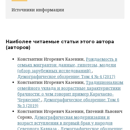
Источники информации
Наиболее читаемые статьи этого автора
(авторов)
Константин Игоревич Казенин,
Рождаемость в
семьях мигрантов: данные, гипотезы, модели
(обзор зарубежных исследований)
,
Демографическое обозрение: Том 4 № 4 (2017)
Константин Игоревич Казенин,
Традиционализм
семейного уклада и возрастные характеристики
брачности: о чем говорит пример Карачаево-
Черкесии?
,
Демографическое обозрение: Том 6
№ 3 (2019)
Константин Игоревич Казенин, Евгений Львович
Сороко,
Демографическая модернизация и
возраст вступления в первый брак у народов
Северного Кавказа
,
Демографическое обозрение: